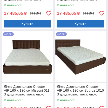
цільнозварною рамою
цільнозварною рамою
В наявності
В наявності
Коричневий
Фіолетовий
17 485,65
17 485,65
₴
₴
23 315 ₴
23 315 ₴
Купити
Купити
–25%
–25%
Ліжко Двоспальне Chester
Ліжко Двоспальне Chester
VIP 160 х 190 см Missoni 011
VIP 160 х 190 см Suarez 1010
З додатковою металевою
З додатковою металевою
цільнозварною рамою
цільнозварною рамою
В наявності
В наявності
Темно-коричневий
Коричневий