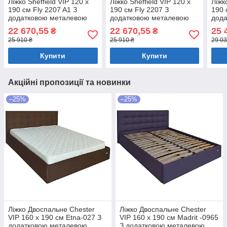
Ліжко Sheffield VIP 120 х
Ліжко Sheffield VIP 120 х
Ліжк
190 см Fly 2207 A1 З
190 см Fly 2207 З
190 
додатковою металевою
додатковою металевою
дод
цільнозварною рамою
цільнозварною рамою
ціл
22 670,55
22 670,55
25 
₴
₴
Бежевий
Бежевий
Беж
25 910 ₴
25 910 ₴
29 03
Купити
Купити
Акційні пропозиції та новинки
–25%
–25%
Ліжко Двоспальне Chester
Ліжко Двоспальне Chester
VIP 160 х 190 см Etna-027 З
VIP 160 х 190 см Madrit -0965
додатковою металевою
З додатковою металевою