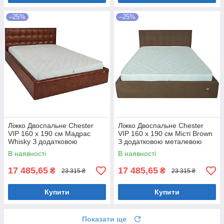
–25%
–25%
Ліжко Двоспальне Chester
Ліжко Двоспальне Chester
VIP 160 х 190 см Мадрас
VIP 160 х 190 см Місті Brown
Whisky З додатковою
З додатковою металевою
металевою цільнозварною
цільнозварною рамою
В наявності
В наявності
рамою Коричневий
Коричневий
17 485,65
17 485,65
₴
₴
23 315 ₴
23 315 ₴
Купити
Купити
Показати ще