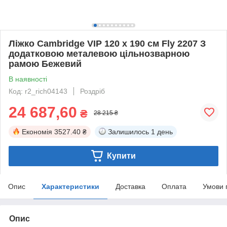
Ліжко Cambridge VIP 120 х 190 см Fly 2207 З
додатковою металевою цільнозварною
рамою Бежевий
В наявності
Код: r2_rich04143
Роздріб
24 687,60
₴
28 215 ₴
Економія
3527.40 ₴
Залишилось
1 день
Купити
Опис
Характеристики
Доставка
Оплата
Умови 
Опис