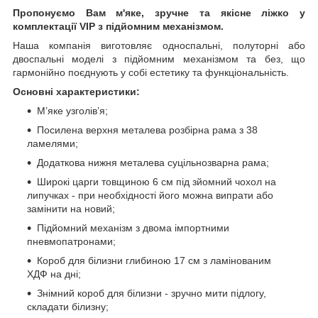
Пропонуємо Вам м'яке, зручне та якiсне ліжко у
комплектації VIP
з підйомним механізмом.
Наша компанія виготовляє односпальні, полуторні або
двоспальні моделі з підйомним механізмом та без, що
гармонійно поєднують у собі естетику та функціональність.
Основні характеристики:
М’яке узголів’я;
Посилена верхня металева розбірна рама з 38
ламелями;
Додаткова нижня металева суцільнозварна рама;
Широкі царги товщиною 6 см під зйомний чохол на
липучках - при необхідності його можна випрати або
замінити на новий;
Підйомний механізм з двома імпортними
пневмопатронами;
Короб для білизни глибиною 17 см з ламінованим
ХДФ на дні;
Знімний короб для білизни - зручно мити підлогу,
складати білизну;