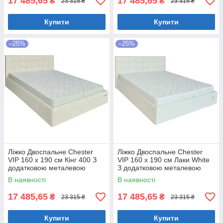
17 485,65
17 485,65
₴
₴
23 315 ₴
23 315 ₴
Купити
Купити
–25%
–25%
Ліжко Двоспальне Chester
Ліжко Двоспальне Chester
VIP 160 х 190 см Кінг 400 З
VIP 160 х 190 см Лаки White
додатковою металевою
З додатковою металевою
цільнозварною рамою C1
цільнозварною рамою Білий
В наявності
В наявності
Білий
17 485,65
17 485,65
₴
₴
23 315 ₴
23 315 ₴
Купити
Купити