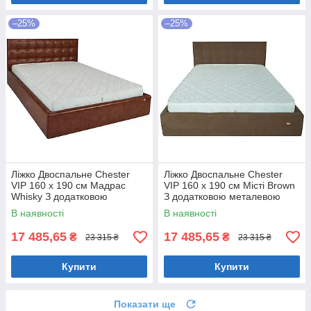
–25%
–25%
Ліжко Двоспальне Chester
Ліжко Двоспальне Chester
VIP 160 х 190 см Мадрас
VIP 160 х 190 см Місті Brown
Whisky З додатковою
З додатковою металевою
металевою цільнозварною
цільнозварною рамою
В наявності
В наявності
рамою Коричневий
Коричневий
17 485,65
17 485,65
₴
₴
23 315 ₴
23 315 ₴
Купити
Купити
Показати ще