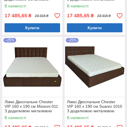
цільнозварною рамою
цільнозварною рамою
В наявності
В наявності
Коричневий
Фіолетовий
17 485,65
17 485,65
₴
₴
23 315 ₴
23 315 ₴
Купити
Купити
–25%
–25%
Ліжко Двоспальне Chester
Ліжко Двоспальне Chester
VIP 160 х 190 см Missoni 011
VIP 160 х 190 см Suarez 1010
З додатковою металевою
З додатковою металевою
цільнозварною рамою
цільнозварною рамою
В наявності
В наявності
Темно-коричневий
Коричневий