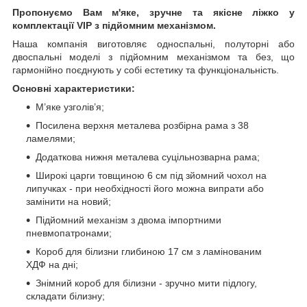
Пропонуємо Вам м'яке, зручне та якiсне ліжко у
комплектації VIP
з підйомним механізмом.
Наша компанія виготовляє односпальні, полуторні або
двоспальні моделі з підйомним механізмом та без, що
гармонійно поєднують у собі естетику та функціональність.
Основні характеристики:
М’яке узголів’я;
Посилена верхня металева розбірна рама з 38
ламелями;
Додаткова нижня металева суцільнозварна рама;
Широкі царги товщиною 6 см під зйомний чохол на
липучках - при необхідності його можна випрати або
замінити на новий;
Підйомний механізм з двома імпортними
пневмопатронами;
Короб для білизни глибиною 17 см з ламінованим
ХДФ на дні;
Знімний короб для білизни - зручно мити підлогу,
складати білизну;