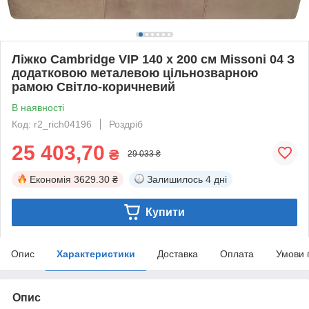
Ліжко Cambridge VIP 140 х 200 см Missoni 04 З
додатковою металевою цільнозварною
рамою Світло-коричневий
В наявності
Код: r2_rich04196
Роздріб
25 403,70
₴
29 033 ₴
Економія
3629.30 ₴
Залишилось
4 дні
Купити
Опис
Характеристики
Доставка
Оплата
Умови 
Опис