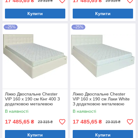
17 485,65
17 485,65
₴
₴
23 315 ₴
23 315 ₴
Купити
Купити
–25%
–25%
Ліжко Двоспальне Chester
Ліжко Двоспальне Chester
VIP 160 х 190 см Кінг 400 З
VIP 160 х 190 см Лаки White
додатковою металевою
З додатковою металевою
цільнозварною рамою C1
цільнозварною рамою Білий
В наявності
В наявності
Білий
17 485,65
17 485,65
₴
₴
23 315 ₴
23 315 ₴
Купити
Купити