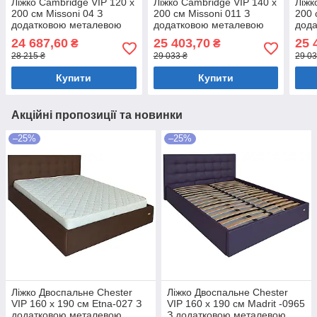
Ліжко Cambridge VIP 120 х
Ліжко Cambridge VIP 140 х
Ліжк
200 см Missoni 04 З
200 см Missoni 011 З
200 
додатковою металевою
додатковою металевою
дод
цільнозварною рамою
цільнозварною рамою
ціл
24 687,60
25 403,70
25 
₴
₴
Світло-коричневий
Темно-коричневий
Тем
28 215 ₴
29 033 ₴
29 03
Купити
Купити
Акційні пропозиції та новинки
–25%
–25%
Ліжко Двоспальне Chester
Ліжко Двоспальне Chester
VIP 160 х 190 см Etna-027 З
VIP 160 х 190 см Madrit -0965
додатковою металевою
З додатковою металевою