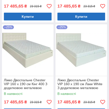
17 485,65
17 485,65
₴
₴
23 315 ₴
23 315 ₴
Купити
Купити
–25%
–25%
Ліжко Двоспальне Chester
Ліжко Двоспальне Chester
VIP 160 х 190 см Кінг 400 З
VIP 160 х 190 см Лаки White
додатковою металевою
З додатковою металевою
цільнозварною рамою C1
цільнозварною рамою Білий
В наявності
В наявності
Білий
17 485,65
17 485,65
₴
₴
23 315 ₴
23 315 ₴