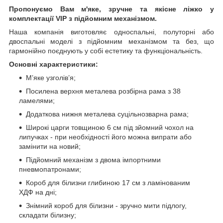
Пропонуємо Вам м'яке, зручне та якiсне ліжко у
комплектації VIP
з підйомним механізмом.
Наша компанія виготовляє односпальні, полуторні або
двоспальні моделі з підйомним механізмом та без, що
гармонійно поєднують у собі естетику та функціональність.
Основні характеристики:
М’яке узголів’я;
Посилена верхня металева розбірна рама з 38
ламелями;
Додаткова нижня металева суцільнозварна рама;
Широкі царги товщиною 6 см під зйомний чохол на
липучках - при необхідності його можна випрати або
замінити на новий;
Підйомний механізм з двома імпортними
пневмопатронами;
Короб для білизни глибиною 17 см з ламінованим
ХДФ на дні;
Знімний короб для білизни - зручно мити підлогу,
складати білизну;