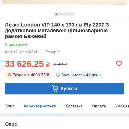
Ліжко London VIP 140 х 190 см Fly 2207 З
додатковою металевою цільнозварною
рамою Бежевий
В наявності
Код: r2_rich04346
Роздріб
33 626,25
₴
38 430 ₴
Економія
4803.75 ₴
Залишилось
41 день
Купити
Опис
Характеристики
Доставка
Оплата
Умови 
Опис