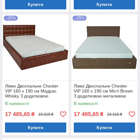
Купити
Купити
–25%
–25%
Ліжко Двоспальне Chester
Ліжко Двоспальне Chester
VIP 160 х 190 см Мадрас
VIP 160 х 190 см Місті Brown
Whisky З додатковою
З додатковою металевою
металевою цільнозварною
цільнозварною рамою
В наявності
В наявності
рамою Коричневий
Коричневий
17 485,65
17 485,65
₴
₴
23 315 ₴
23 315 ₴
Купити
Купити