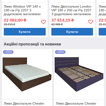
Ліжко Windsor VIP 140 х
Ліжко Двоспальне London
Ліжк
190 см Fly 2207 З
VIP 180 х 200 см Fly 2207
190 
додатковою металевою
З додатковою металевою
дод
цільнозварною рамою
цільнозварною рамою
ціл
22 062,60
37 614,15
22 
₴
₴
Бежевий
Бежевий
Кор
25 215 ₴
42 988 ₴
25 21
Купити
Купити
Акційні пропозиції та новинки
–25%
–25%
Ліжко Двоспальне Chester
Ліжко Двоспальне Chester