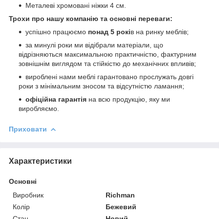
Металеві хромовані ніжки 4 см.
Трохи про нашу компанію та основні переваги:
успішно працюємо
понад 5 рокі
в на ринку меблів;
за минулі роки ми відібрали матеріали, що
відрізняються максимальною практичністю, фактурним
зовнішнім виглядом та стійкістю до механічних впливів;
вироблені нами меблі гарантовано прослужать довгі
роки з мінімальним зносом та відсутністю ламання;
офіційна гарантія
на всю продукцію, яку ми
виробляємо.
Приховати
Характеристики
Основні
Виробник
Richman
Колір
Бежевий
Стан
Новий