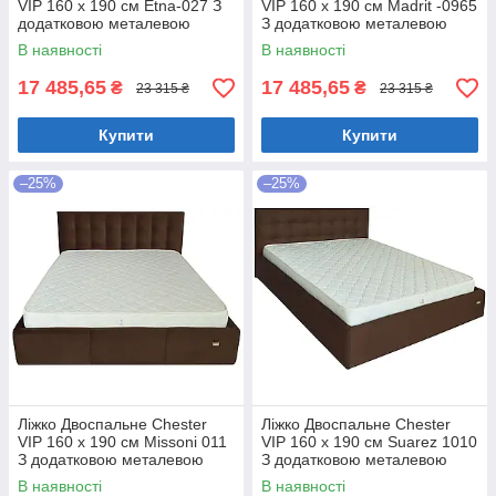
VIP 160 х 190 см Etna-027 З
VIP 160 х 190 см Madrit -0965
додатковою металевою
З додатковою металевою
цільнозварною рамою
цільнозварною рамою
В наявності
В наявності
Коричневий
Фіолетовий
17 485,65
17 485,65
₴
₴
23 315 ₴
23 315 ₴
Купити
Купити
–25%
–25%
Ліжко Двоспальне Chester
Ліжко Двоспальне Chester
VIP 160 х 190 см Missoni 011
VIP 160 х 190 см Suarez 1010
З додатковою металевою
З додатковою металевою
цільнозварною рамою
цільнозварною рамою
В наявності
В наявності
Темно-коричневий
Коричневий