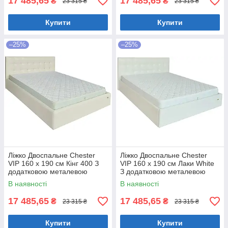
17 485,65
17 485,65
₴
₴
23 315 ₴
23 315 ₴
Купити
Купити
–25%
–25%
Ліжко Двоспальне Chester
Ліжко Двоспальне Chester
VIP 160 х 190 см Кінг 400 З
VIP 160 х 190 см Лаки White
додатковою металевою
З додатковою металевою
цільнозварною рамою C1
цільнозварною рамою Білий
В наявності
В наявності
Білий
17 485,65
17 485,65
₴
₴
23 315 ₴
23 315 ₴
Купити
Купити