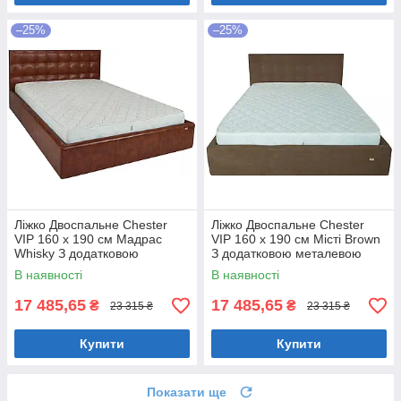
–25%
–25%
Ліжко Двоспальне Chester
Ліжко Двоспальне Chester
VIP 160 х 190 см Мадрас
VIP 160 х 190 см Місті Brown
Whisky З додатковою
З додатковою металевою
металевою цільнозварною
цільнозварною рамою
В наявності
В наявності
рамою Коричневий
Коричневий
17 485,65
17 485,65
₴
₴
23 315 ₴
23 315 ₴
Купити
Купити
Показати ще