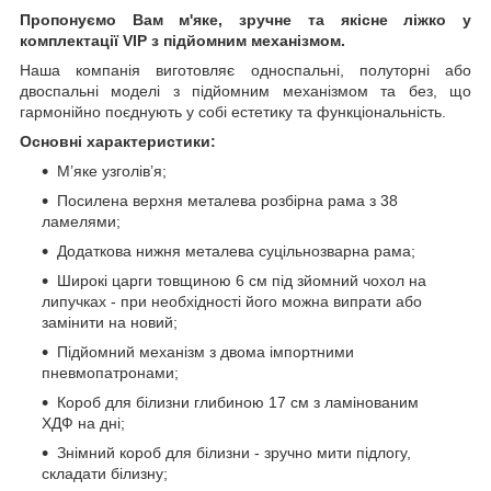
Пропонуємо Вам м'яке, зручне та якiсне ліжко у
комплектації VIP
з підйомним механізмом.
Наша компанія виготовляє односпальні, полуторні або
двоспальні моделі з підйомним механізмом та без, що
гармонійно поєднують у собі естетику та функціональність.
Основні характеристики:
М’яке узголів’я;
Посилена верхня металева розбірна рама з 38
ламелями;
Додаткова нижня металева суцільнозварна рама;
Широкі царги товщиною 6 см під зйомний чохол на
липучках - при необхідності його можна випрати або
замінити на новий;
Підйомний механізм з двома імпортними
пневмопатронами;
Короб для білизни глибиною 17 см з ламінованим
ХДФ на дні;
Знімний короб для білизни - зручно мити підлогу,
складати білизну;