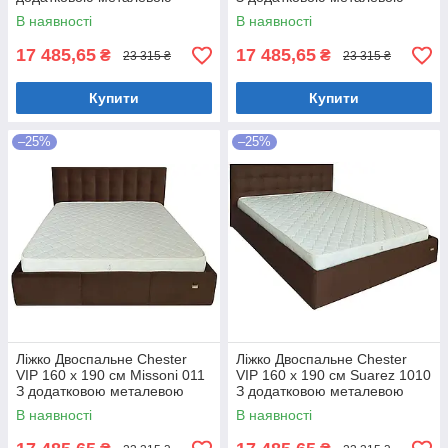
цільнозварною рамою
цільнозварною рамою
В наявності
В наявності
Коричневий
Фіолетовий
17 485,65
17 485,65
₴
₴
23 315 ₴
23 315 ₴
Купити
Купити
–25%
–25%
Ліжко Двоспальне Chester
Ліжко Двоспальне Chester
VIP 160 х 190 см Missoni 011
VIP 160 х 190 см Suarez 1010
З додатковою металевою
З додатковою металевою
цільнозварною рамою
цільнозварною рамою
В наявності
В наявності
Темно-коричневий
Коричневий