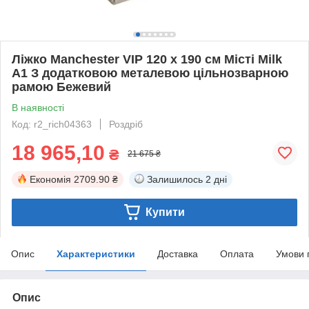
Ліжко Manchester VIP 120 х 190 см Місті Milk
A1 З додатковою металевою цільнозварною
рамою Бежевий
В наявності
Код: r2_rich04363
Роздріб
18 965,10
₴
21 675 ₴
Економія
2709.90 ₴
Залишилось
2 дні
Купити
Опис
Характеристики
Доставка
Оплата
Умови 
Опис