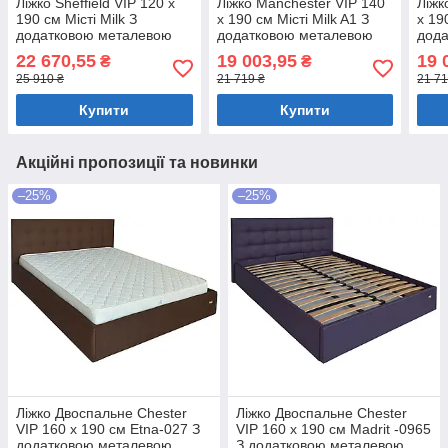
Ліжко Sheffield VIP 120 х
Ліжко Manchester VIP 140
Ліжк
190 см Місті Milk З
х 190 см Місті Milk A1 З
х 19
додатковою металевою
додатковою металевою
дод
цільнозварною рамою
цільнозварною рамою
ціл
22 670,55
19 003,95
19 
₴
₴
Бежевий
Бежевий
Беж
25 910 ₴
21 719 ₴
21 71
Купити
Купити
Акційні пропозиції та новинки
–25%
–25%
Ліжко Двоспальне Chester
Ліжко Двоспальне Chester
VIP 160 х 190 см Etna-027 З
VIP 160 х 190 см Madrit -0965
додатковою металевою
З додатковою металевою