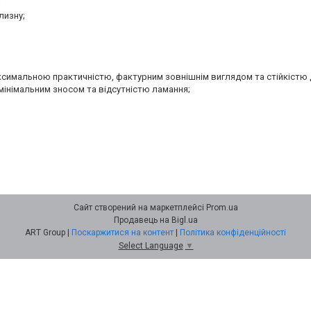
;
лизну;
аксимальною практичністю, фактурним зовнішнім виглядом та стійкістю 
мінімальним зносом та відсутністю ламання;
Сайт створений на маркетплейсі
Prom.ua
Продавець на Bigl.ua
ART Group |
Поскаржитися на контент
|
Політика конфіденційності
Select Language
▼