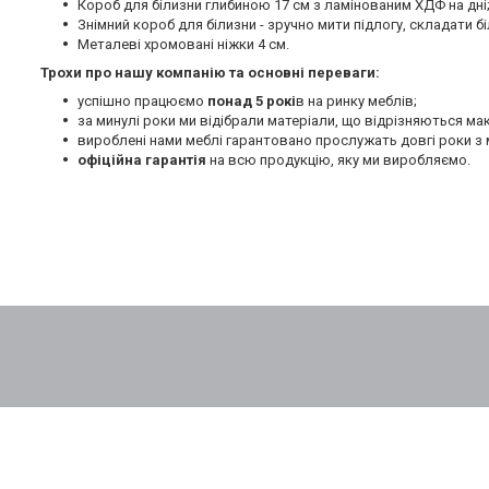
Короб для білизни глибиною 17 см з ламінованим ХДФ на дні
Знімний короб для білизни - зручно мити підлогу, складати бі
Металеві хромовані ніжки 4 см.
Трохи про нашу компанію та основні переваги:
успішно працюємо
понад 5 рокі
в на ринку меблів;
за минулі роки ми відібрали матеріали, що відрізняються м
вироблені нами меблі гарантовано прослужать довгі роки з 
офіційна гарантія
на всю продукцію, яку ми виробляємо.