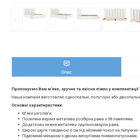
Опис
Пропонуємо Вам м'яке, зручне та якiсне ліжко у комплектації 
Наша компанія виготовляє односпальні, полуторні або двоспальні 
Основні характеристики:
М’яке узголів’я;
Посилена верхня металева розбірна рама з 38 ламелями;
Додаткова нижня металева суцільнозварна рама;
Широкі царги товщиною 6 см під зйомний чохол на липучках -
Підйомний механізм з двома імпортними пневмопатронами;