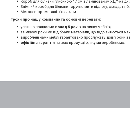
Короб для білизни глибиною 17 см з ламінованим ХДФ на дні
Знімний короб для білизни - зручно мити підлогу, складати бі
Металеві хромовані ніжки 4 см.
Трохи про нашу компанію та основні переваги:
успішно працюємо
понад 5 рокі
в на ринку меблів;
за минулі роки ми відібрали матеріали, що відрізняються м
вироблені нами меблі гарантовано прослужать довгі роки з 
офіційна гарантія
на всю продукцію, яку ми виробляємо.