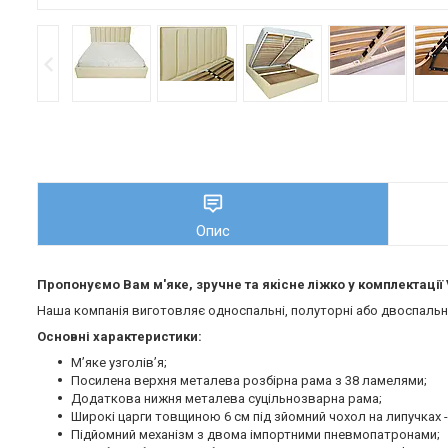
Опис
Пропонуємо Вам м'яке, зручне та якiсне ліжко у комплектації 
Наша компанія виготовляє односпальні, полуторні або двоспальні 
Основні характеристики:
М’яке узголів’я;
Посилена верхня металева розбірна рама з 38 ламелями;
Додаткова нижня металева суцільнозварна рама;
Широкі царги товщиною 6 см під зйомний чохол на липучках -
Підйомний механізм з двома імпортними пневмопатронами;