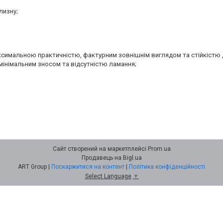
;
лизну;
аксимальною практичністю, фактурним зовнішнім виглядом та стійкістю 
мінімальним зносом та відсутністю ламання;
Сайт створений на маркетплейсі
Prom.ua
Продавець на Bigl.ua
ART Group |
Поскаржитися на контент
|
Політика конфіденційності
Select Language
▼