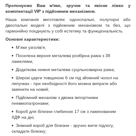
Пропонуємо Вам м'яке, зручне та якiсне ліжко у
комплектації VIP
з підйомним механізмом.
Наша компанія виготовляє односпальні, полуторні або
двоспальні моделі з підйомним механізмом та без, що
гармонійно поєднують у собі естетику та функціональність.
Основні характеристики:
М’яке узголів’я;
Посилена верхня металева розбірна рама з 38
ламелями;
Додаткова нижня металева суцільнозварна рама;
Широкі царги товщиною 6 см під зйомний чохол на
липучках - при необхідності його можна випрати або
замінити на новий;
Підйомний механізм з двома імпортними
пневмопатронами;
Короб для білизни глибиною 17 см з ламінованим
ХДФ на дні;
Знімний короб для білизни - зручно мити підлогу,
складати білизну;