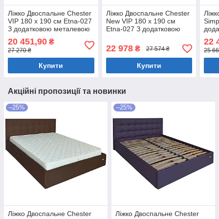
Ліжко Двоспальне Chester
Ліжко Двоспальне Chester
Ліжк
VIP 180 х 190 см Etna-027
New VIP 180 х 190 см
Simp
З додатковою металевою
Etna-027 З додатковою
дод
цільнозварною рамою
металевою цільнозварною
ціл
20 451,90
22 
₴
Коричневий
рамою Коричневий
120x
22 978
₴
27 574 ₴
27 270 ₴
25 66
Купити
Купити
Акційні пропозиції та новинки
–25%
–25%
Ліжко Двоспальне Chester
Ліжко Двоспальне Chester