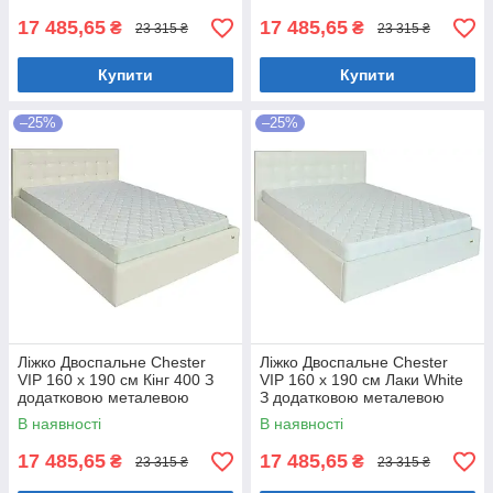
17 485,65
17 485,65
₴
₴
23 315 ₴
23 315 ₴
Купити
Купити
–25%
–25%
Ліжко Двоспальне Chester
Ліжко Двоспальне Chester
VIP 160 х 190 см Кінг 400 З
VIP 160 х 190 см Лаки White
додатковою металевою
З додатковою металевою
цільнозварною рамою C1
цільнозварною рамою Білий
В наявності
В наявності
Білий
17 485,65
17 485,65
₴
₴
23 315 ₴
23 315 ₴