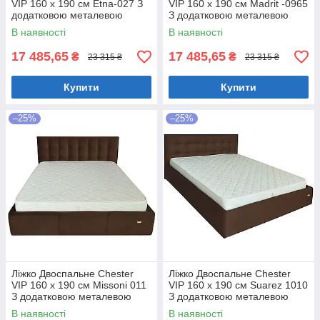
VIP 160 х 190 см Etna-027 З
VIP 160 х 190 см Madrit -0965
додатковою металевою
З додатковою металевою
цільнозварною рамою
цільнозварною рамою
В наявності
В наявності
Коричневий
Фіолетовий
17 485,65
17 485,65
₴
₴
23 315 ₴
23 315 ₴
Купити
Купити
–25%
–25%
Ліжко Двоспальне Chester
Ліжко Двоспальне Chester
VIP 160 х 190 см Missoni 011
VIP 160 х 190 см Suarez 1010
З додатковою металевою
З додатковою металевою
цільнозварною рамою
цільнозварною рамою
В наявності
В наявності
Темно-коричневий
Коричневий