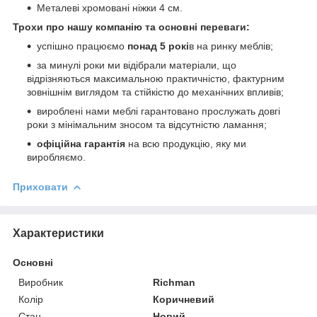
Металеві хромовані ніжки 4 см.
Трохи про нашу компанію та основні переваги:
успішно працюємо
понад 5 рокі
в на ринку меблів;
за минулі роки ми відібрали матеріали, що
відрізняються максимальною практичністю, фактурним
зовнішнім виглядом та стійкістю до механічних впливів;
вироблені нами меблі гарантовано прослужать довгі
роки з мінімальним зносом та відсутністю ламання;
офіційна гарантія
на всю продукцію, яку ми
виробляємо.
Приховати
Характеристики
Основні
Виробник
Richman
Колір
Коричневий
Стан
Новий