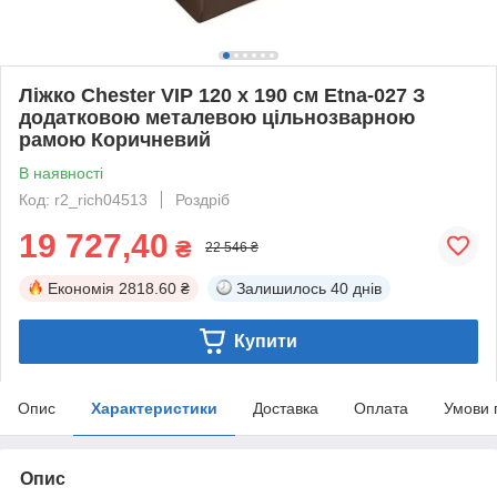
Ліжко Chester VIP 120 х 190 см Etna-027 З
додатковою металевою цільнозварною
рамою Коричневий
В наявності
Код: r2_rich04513
Роздріб
19 727,40
₴
22 546 ₴
Економія
2818.60 ₴
Залишилось
40 днів
Купити
Опис
Характеристики
Доставка
Оплата
Умови 
Опис