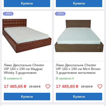
Купити
Купити
–25%
–25%
Ліжко Двоспальне Chester
Ліжко Двоспальне Chester
VIP 160 х 190 см Мадрас
VIP 160 х 190 см Місті Brown
Whisky З додатковою
З додатковою металевою
металевою цільнозварною
цільнозварною рамою
В наявності
В наявності
рамою Коричневий
Коричневий
17 485,65
17 485,65
₴
₴
23 315 ₴
23 315 ₴
Купити
Купити