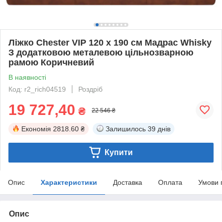
Ліжко Chester VIP 120 х 190 см Мадрас Whisky
З додатковою металевою цільнозварною
рамою Коричневий
В наявності
Код: r2_rich04519
Роздріб
19 727,40
₴
22 546 ₴
Економія
2818.60 ₴
Залишилось
39 днів
Купити
Опис
Характеристики
Доставка
Оплата
Умови 
Опис