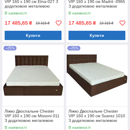
VIP 160 х 190 см Etna-027 З
VIP 160 х 190 см Madrit -0965
додатковою металевою
З додатковою металевою
цільнозварною рамою
цільнозварною рамою
В наявності
В наявності
Коричневий
Фіолетовий
17 485,65
17 485,65
₴
₴
23 315 ₴
23 315 ₴
Купити
Купити
–25%
–25%
Ліжко Двоспальне Chester
Ліжко Двоспальне Chester
VIP 160 х 190 см Missoni 011
VIP 160 х 190 см Suarez 1010
З додатковою металевою
З додатковою металевою
цільнозварною рамою
цільнозварною рамою
В наявності
В наявності
Темно-коричневий
Коричневий