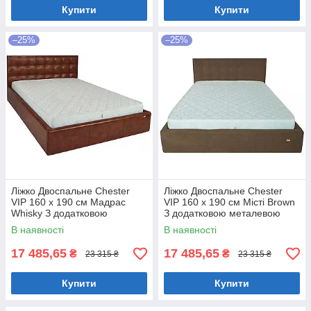
Купити
Купити
–25%
–25%
Ліжко Двоспальне Chester
Ліжко Двоспальне Chester
VIP 160 х 190 см Мадрас
VIP 160 х 190 см Місті Brown
Whisky З додатковою
З додатковою металевою
металевою цільнозварною
цільнозварною рамою
В наявності
В наявності
рамою Коричневий
Коричневий
17 485,65
17 485,65
₴
₴
23 315 ₴
23 315 ₴
Купити
Купити