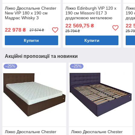
Ліжко Двоспальне Chester
Ліжко Edinburgh VIP 120 х
Ліжк
New VIP 180 х 190 см
190 см Missoni 017 З
190 
Мадрас Whisky З
додатковою металевою
дод
додатковою металевою
цільнозварною рамою
ціл
22 569,75
22 
₴
цільнозварною рамою
Синій
Темн
22 978
₴
27 574 ₴
25 794 ₴
25 79
Коричневий
Купити
Купити
Акційні пропозиції та новинки
–25%
–25%
Ліжко Двоспальне Chester
Ліжко Двоспальне Chester