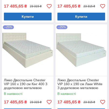
17 485,65
17 485,65
₴
₴
23 315 ₴
23 315 ₴
Купити
Купити
–25%
–25%
Ліжко Двоспальне Chester
Ліжко Двоспальне Chester
VIP 160 х 190 см Кінг 400 З
VIP 160 х 190 см Лаки White
додатковою металевою
З додатковою металевою
цільнозварною рамою C1
цільнозварною рамою Білий
В наявності
В наявності
Білий
17 485,65
17 485,65
₴
₴
23 315 ₴
23 315 ₴