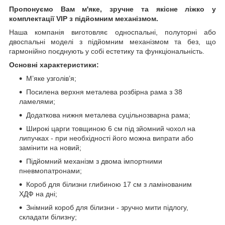
Пропонуємо Вам м'яке, зручне та якiсне ліжко у
комплектації VIP
з підйомним механізмом.
Наша компанія виготовляє односпальні, полуторні або
двоспальні моделі з підйомним механізмом та без, що
гармонійно поєднують у собі естетику та функціональність.
Основні характеристики:
М’яке узголів’я;
Посилена верхня металева розбірна рама з 38
ламелями;
Додаткова нижня металева суцільнозварна рама;
Широкі царги товщиною 6 см під зйомний чохол на
липучках - при необхідності його можна випрати або
замінити на новий;
Підйомний механізм з двома імпортними
пневмопатронами;
Короб для білизни глибиною 17 см з ламінованим
ХДФ на дні;
Знімний короб для білизни - зручно мити підлогу,
складати білизну;