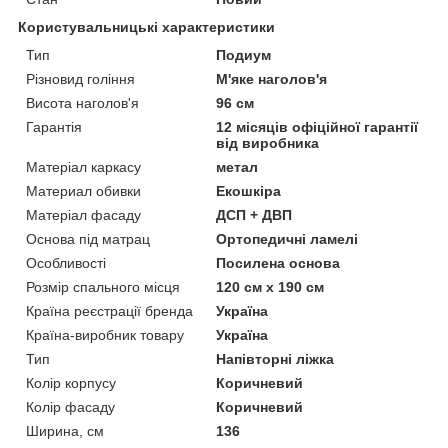
Користувальницькі характеристики
Тип
Подиум
Різновид гоління
М'яке наголов'я
Висота наголов'я
96 см
Гарантія
12 місяців офіційної гарантії
від виробника
Матеріал каркасу
метал
Материал обивки
Екошкіра
Матеріал фасаду
ДСП + ДВП
Основа під матрац
Ортопедичні ламелі
Особливості
Посилена основа
Розмір спального місця
120 см х 190 см
Країна реєстрації бренда
Україна
Країна-виробник товару
Україна
Тип
Напівторні ліжка
Колір корпусу
Коричневий
Колір фасаду
Коричневий
Ширина, см
136