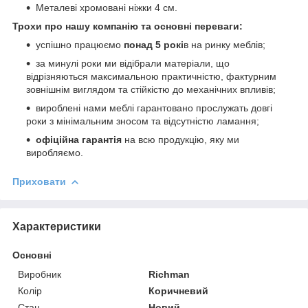
Металеві хромовані ніжки 4 см.
Трохи про нашу компанію та основні переваги:
успішно працюємо
понад 5 рокі
в на ринку меблів;
за минулі роки ми відібрали матеріали, що
відрізняються максимальною практичністю, фактурним
зовнішнім виглядом та стійкістю до механічних впливів;
вироблені нами меблі гарантовано прослужать довгі
роки з мінімальним зносом та відсутністю ламання;
офіційна гарантія
на всю продукцію, яку ми
виробляємо.
Приховати
Характеристики
Основні
Виробник
Richman
Колір
Коричневий
Стан
Новий