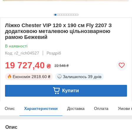
Ліжко Chester VIP 120 х 190 см Fly 2207 З
додатковою металевою цільнозварною
рамою Бежевий
В наявності
Код: r2_rich04527
Роздріб
19 727,40
₴
22 546 ₴
Економія
2818.60 ₴
Залишилось
39 днів
Купити
Опис
Характеристики
Доставка
Оплата
Умови 
Опис