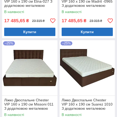
VIP 160 х 190 см Etna-027 З
VIP 160 х 190 см Madrit -0965
додатковою металевою
З додатковою металевою
цільнозварною рамою
цільнозварною рамою
В наявності
В наявності
Коричневий
Фіолетовий
17 485,65
17 485,65
₴
₴
23 315 ₴
23 315 ₴
Купити
Купити
–25%
–25%
Ліжко Двоспальне Chester
Ліжко Двоспальне Chester
VIP 160 х 190 см Missoni 011
VIP 160 х 190 см Suarez 1010
З додатковою металевою
З додатковою металевою
цільнозварною рамою
цільнозварною рамою
В наявності
В наявності
Темно-коричневий
Коричневий