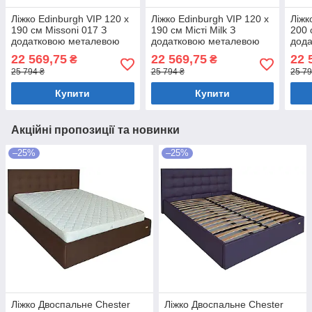
Ліжко Edinburgh VIP 120 х
Ліжко Edinburgh VIP 120 х
Ліжк
190 см Missoni 017 З
190 см Місті Milk З
200 
додатковою металевою
додатковою металевою
дод
цільнозварною рамою
цільнозварною рамою
ціл
22 569,75
22 569,75
22 
₴
₴
Синій
Бежевий
Беж
25 794 ₴
25 794 ₴
25 79
Купити
Купити
Акційні пропозиції та новинки
–25%
–25%
Ліжко Двоспальне Chester
Ліжко Двоспальне Chester