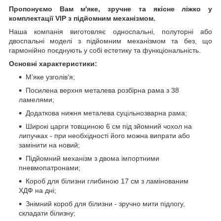
Пропонуємо Вам м'яке, зручне та якiсне ліжко у
комплектації VIP
з підйомним механізмом.
Наша компанія виготовляє односпальні, полуторні або
двоспальні моделі з підйомним механізмом та без, що
гармонійно поєднують у собі естетику та функціональність.
Основні характеристики:
М’яке узголів’я;
Посилена верхня металева розбірна рама з 38
ламелями;
Додаткова нижня металева суцільнозварна рама;
Широкі царги товщиною 6 см під зйомний чохол на
липучках - при необхідності його можна випрати або
замінити на новий;
Підйомний механізм з двома імпортними
пневмопатронами;
Короб для білизни глибиною 17 см з ламінованим
ХДФ на дні;
Знімний короб для білизни - зручно мити підлогу,
складати білизну;