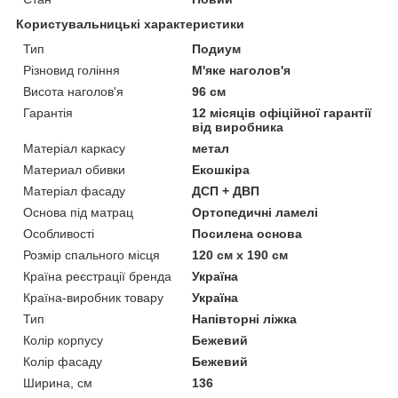
Користувальницькі характеристики
Тип
Подиум
Різновид гоління
М'яке наголов'я
Висота наголов'я
96 см
Гарантія
12 місяців офіційної гарантії
від виробника
Матеріал каркасу
метал
Материал обивки
Екошкіра
Матеріал фасаду
ДСП + ДВП
Основа під матрац
Ортопедичні ламелі
Особливості
Посилена основа
Розмір спального місця
120 см х 190 см
Країна реєстрації бренда
Україна
Країна-виробник товару
Україна
Тип
Напівторні ліжка
Колір корпусу
Бежевий
Колір фасаду
Бежевий
Ширина, см
136