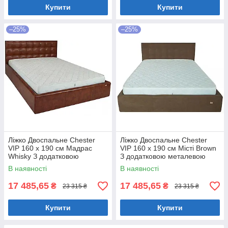
Купити
Купити
–25%
–25%
Ліжко Двоспальне Chester
Ліжко Двоспальне Chester
VIP 160 х 190 см Мадрас
VIP 160 х 190 см Місті Brown
Whisky З додатковою
З додатковою металевою
металевою цільнозварною
цільнозварною рамою
В наявності
В наявності
рамою Коричневий
Коричневий
17 485,65
17 485,65
₴
₴
23 315 ₴
23 315 ₴
Купити
Купити