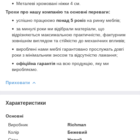
Металеві хромовані ніжки 4 см.
Трохи про нашу компанію та основні переваги:
успішно працюємо
понад 5 рокі
в на ринку меблів;
за минулі роки ми відібрали матеріали, що
відрізняються максимальною практичністю, фактурним
зовнішнім виглядом та стійкістю до механічних впливів;
вироблені нами меблі гарантовано прослужать довгі
роки з мінімальним зносом та відсутністю ламання;
офіційна гарантія
на всю продукцію, яку ми
виробляємо.
Приховати
Характеристики
Основні
Виробник
Richman
Колір
Бежевий
Стан
Новий