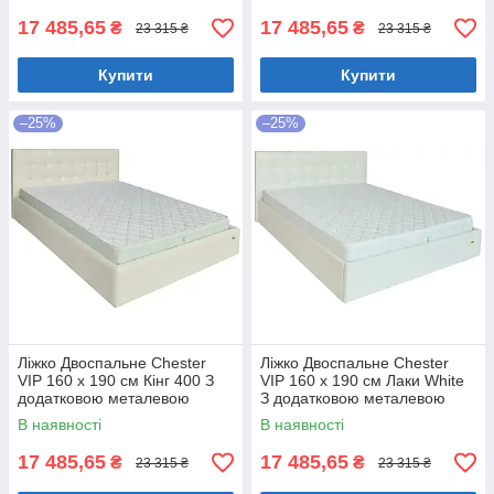
17 485,65
17 485,65
₴
₴
23 315 ₴
23 315 ₴
Купити
Купити
–25%
–25%
Ліжко Двоспальне Chester
Ліжко Двоспальне Chester
VIP 160 х 190 см Кінг 400 З
VIP 160 х 190 см Лаки White
додатковою металевою
З додатковою металевою
цільнозварною рамою C1
цільнозварною рамою Білий
В наявності
В наявності
Білий
17 485,65
17 485,65
₴
₴
23 315 ₴
23 315 ₴