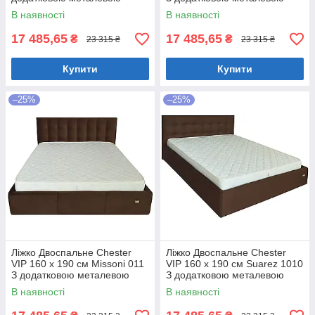
цільнозварною рамою
цільнозварною рамою
В наявності
В наявності
Коричневий
Фіолетовий
17 485,65
17 485,65
₴
₴
23 315 ₴
23 315 ₴
Купити
Купити
–25%
–25%
Ліжко Двоспальне Chester
Ліжко Двоспальне Chester
VIP 160 х 190 см Missoni 011
VIP 160 х 190 см Suarez 1010
З додатковою металевою
З додатковою металевою
цільнозварною рамою
цільнозварною рамою
В наявності
В наявності
Темно-коричневий
Коричневий