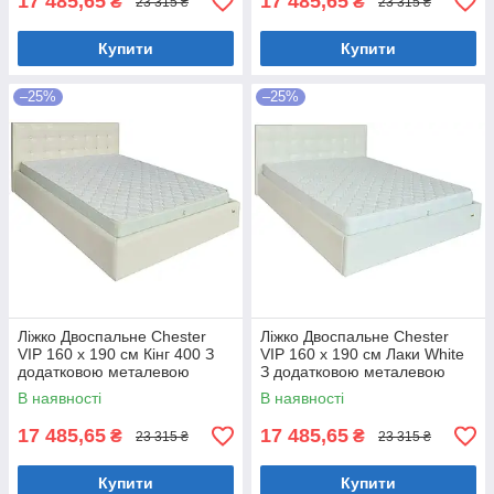
17 485,65
17 485,65
₴
₴
23 315 ₴
23 315 ₴
Купити
Купити
–25%
–25%
Ліжко Двоспальне Chester
Ліжко Двоспальне Chester
VIP 160 х 190 см Кінг 400 З
VIP 160 х 190 см Лаки White
додатковою металевою
З додатковою металевою
цільнозварною рамою C1
цільнозварною рамою Білий
В наявності
В наявності
Білий
17 485,65
17 485,65
₴
₴
23 315 ₴
23 315 ₴
Купити
Купити