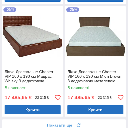
–25%
–25%
Ліжко Двоспальне Chester
Ліжко Двоспальне Chester
VIP 160 х 190 см Мадрас
VIP 160 х 190 см Місті Brown
Whisky З додатковою
З додатковою металевою
металевою цільнозварною
цільнозварною рамою
В наявності
В наявності
рамою Коричневий
Коричневий
17 485,65
17 485,65
₴
₴
23 315 ₴
23 315 ₴
Купити
Купити
Показати ще