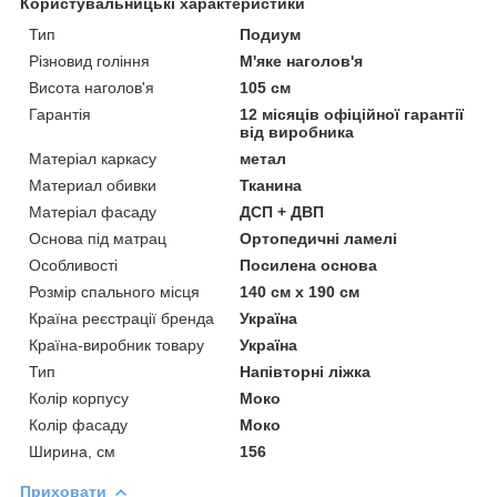
Користувальницькі характеристики
Тип
Подиум
Різновид гоління
М'яке наголов'я
Висота наголов'я
105 см
Гарантія
12 місяців офіційної гарантії
від виробника
Матеріал каркасу
метал
Материал обивки
Тканина
Матеріал фасаду
ДСП + ДВП
Основа під матрац
Ортопедичні ламелі
Особливості
Посилена основа
Розмір спального місця
140 см х 190 см
Країна реєстрації бренда
Україна
Країна-виробник товару
Україна
Тип
Напівторні ліжка
Колір корпусу
Моко
Колір фасаду
Моко
Ширина, см
156
Приховати