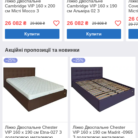
Ліжко Двоспальне
Ліжко Двоспальне
Ліжк
Cambridge VIP 160 х 200
Cambridge VIP 160 х 190
Cove
см Місті Mocсо З
см Альміра 02 З
Міст
додатковою металевою
додатковою металевою
мета
26 
цільнозварною рамою
цільнозварною рамою
рам
26 082
26 082
₴
₴
29 808 ₴
29 808 ₴
29 77
Мокко
Мокко
Купити
Купити
Акційні пропозиції та новинки
–25%
–25%
Ліжко Двоспальне Chester
Ліжко Двоспальне Chester
VIP 160 х 190 см Etna-027 З
VIP 160 х 190 см Madrit -0965
додатковою металевою
З додатковою металевою