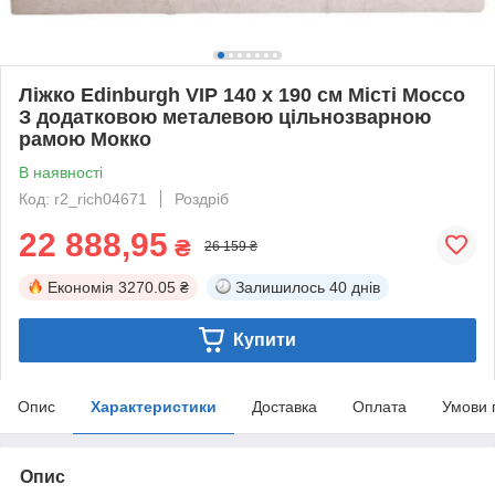
Ліжко Edinburgh VIP 140 х 190 см Місті Mocco
З додатковою металевою цільнозварною
рамою Мокко
В наявності
Код: r2_rich04671
Роздріб
22 888,95
₴
26 159 ₴
Економія
3270.05 ₴
Залишилось
40 днів
Купити
Опис
Характеристики
Доставка
Оплата
Умови 
Опис