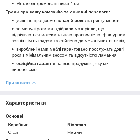
Металеві хромовані ніжки 4 см.
Трохи про нашу компанію та основні переваги:
успішно працюємо
понад 5 рокі
в на ринку меблів;
за минулі роки ми відібрали матеріали, що
відрізняються максимальною практичністю, фактурним
зовнішнім виглядом та стійкістю до механічних впливів;
вироблені нами меблі гарантовано прослужать довгі
роки з мінімальним зносом та відсутністю ламання;
офіційна гарантія
на всю продукцію, яку ми
виробляємо.
Приховати
Характеристики
Основні
Виробник
Richman
Стан
Новий