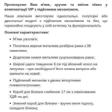
Пропонуємо Вам м'яке, зручне та якiсне ліжко у
комплектації VIP
з підйомним механізмом.
Наша компанія виготовляє односпальні, полуторні або
двоспальні моделі з підйомним механізмом та без, що
гармонійно поєднують у собі естетику та функціональність.
Основні характеристики:
М’яке узголів’я;
Посилена верхня металева розбірна рама з 38
ламелями;
Додаткова нижня металева суцільнозварна рама;
Широкі царги товщиною 6 см під зйомний чохол на
липучках - при необхідності його можна випрати або
замінити на новий;
Підйомний механізм з двома імпортними
пневмопатронами;
Короб для білизни глибиною 17 см з ламінованим
ХДФ на дні;
Знімний короб для білизни - зручно мити підлогу,
складати білизну;