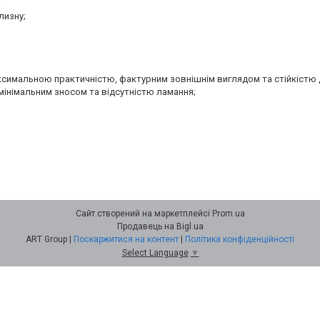
;
лизну;
аксимальною практичністю, фактурним зовнішнім виглядом та стійкістю 
мінімальним зносом та відсутністю ламання;
Сайт створений на маркетплейсі
Prom.ua
Продавець на Bigl.ua
ART Group |
Поскаржитися на контент
|
Політика конфіденційності
Select Language
▼