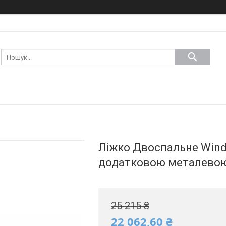
Ліжко Двоспальне Windso
додатковою металевою
25 215 ₴
22 062,60 ₴