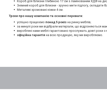
Короб для білизни глибиною 17 см з ламінованим ХДФ на дні
Знімний короб для білизни - зручно мити підлогу, складати бі
Металеві хромовані ніжки 4 см.
Трохи про нашу компанію та основні переваги:
успішно працюємо
понад 5 рокі
в на ринку меблів;
за минулі роки ми відібрали матеріали, що відрізняються м
вироблені нами меблі гарантовано прослужать довгі роки з 
офіційна гарантія
на всю продукцію, яку ми виробляємо.