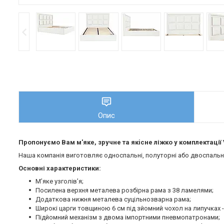
Опис
Пропонуємо Вам м'яке, зручне та якiсне ліжко у комплектації 
Наша компанія виготовляє односпальні, полуторні або двоспальні 
Основні характеристики:
М’яке узголів’я;
Посилена верхня металева розбірна рама з 38 ламелями;
Додаткова нижня металева суцільнозварна рама;
Широкі царги товщиною 6 см під зйомний чохол на липучках -
Підйомний механізм з двома імпортними пневмопатронами;