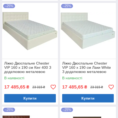
–25%
–25%
Ліжко Двоспальне Chester
Ліжко Двоспальне Chester
VIP 160 х 190 см Кінг 400 З
VIP 160 х 190 см Лаки White
додатковою металевою
З додатковою металевою
цільнозварною рамою C1
цільнозварною рамою Білий
В наявності
В наявності
Білий
17 485,65
17 485,65
₴
₴
23 315 ₴
23 315 ₴
Купити
Купити
–25%
–25%