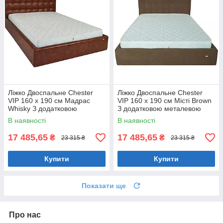
Ліжко Двоспальне Chester
Ліжко Двоспальне Chester
VIP 160 х 190 см Мадрас
VIP 160 х 190 см Місті Brown
Whisky З додатковою
З додатковою металевою
металевою цільнозварною
цільнозварною рамою
В наявності
В наявності
рамою Коричневий
Коричневий
17 485,65
17 485,65
₴
₴
23 315 ₴
23 315 ₴
Купити
Купити
Показати ще
Про нас