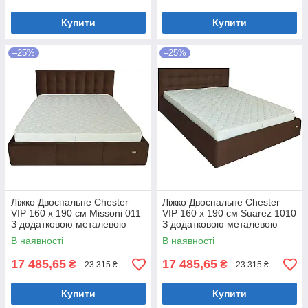
Купити
Купити
–25%
–25%
Ліжко Двоспальне Chester
Ліжко Двоспальне Chester
VIP 160 х 190 см Missoni 011
VIP 160 х 190 см Suarez 1010
З додатковою металевою
З додатковою металевою
цільнозварною рамою
цільнозварною рамою
В наявності
В наявності
Темно-коричневий
Коричневий
17 485,65
17 485,65
₴
₴
23 315 ₴
23 315 ₴
Купити
Купити