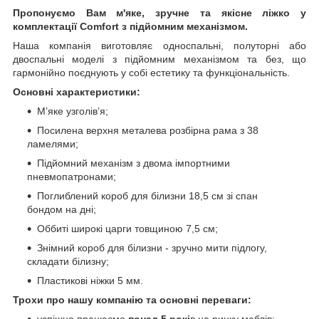
Пропонуємо Вам м'яке, зручне та якiсне ліжко у
комплектації Comfort з підйомним механізмом.
Наша компанія виготовляє односпальні, полуторні або
двоспальні моделі з підйомним механізмом та без, що
гармонійно поєднують у собі естетику та функціональність.
Основні характеристики:
М’яке узголів’я;
Посилена верхня металева розбірна рама з 38
ламелями;
Підйомний механізм з двома імпортними
пневмопатронами;
Поглиблений короб для білизни 18,5 см зі спан
бондом на дні;
Оббиті широкі царги товщиною 7,5 см;
Знімний короб для білизни - зручно мити підлогу,
складати білизну;
Пластикові ніжки 5 мм.
Трохи про нашу компанію та основні переваги:
успішно працюємо
понад 5 рокі
в на ринку меблів;