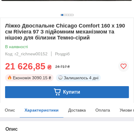
Ліжко Двоспальне Chicago Comfort 160 х 190
см Riviera 97 З підйомним механізмом та
нішою для білизни Темно-сірий
В наявності
Код: r2_richnew00152
Роздріб
21 626,85
₴
24 717 ₴
Економія
3090.15 ₴
Залишилось
4 дні
Купити
Опис
Характеристики
Доставка
Оплата
Умови 
Опис