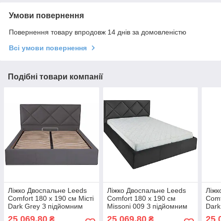
Умови повернення
Повернення товару впродовж 14 днів за домовленістю
Всі умови повернення
Подібні товари компанії
Ліжко Двоспальне Leeds
Ліжко Двоспальне Leeds
Ліжк
Comfort 180 х 190 см Місті
Comfort 180 х 190 см
Comf
Dark Grey З підйомним
Missoni 009 З підйомним
Dark
механізмом та нішою для
механізмом та нішою для
меха
25 069,80
25 069,80
25 
₴
₴