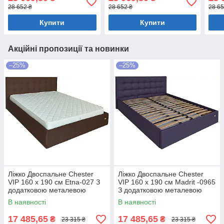
білизни Темно-сірий
білизни Темно-сірий
біли
28 652 ₴
28 652 ₴
28 65
Купити
Купити
Акційні пропозиції та новинки
–25%
–25%
Ліжко Двоспальне Chester
Ліжко Двоспальне Chester
VIP 160 х 190 см Etna-027 З
VIP 160 х 190 см Madrit -0965
додатковою металевою
З додатковою металевою
цільнозварною рамою
цільнозварною рамою
В наявності
В наявності
Коричневий
Фіолетовий
17 485,65
17 485,65
₴
₴
23 315 ₴
23 315 ₴