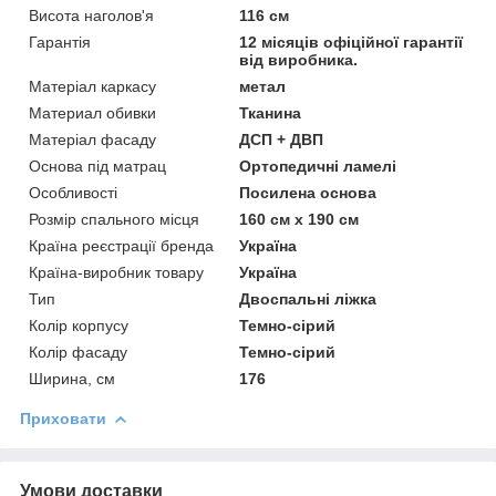
Висота наголов'я
116 см
Гарантія
12 місяців офіційної гарантії
від виробника.
Матеріал каркасу
метал
Материал обивки
Тканина
Матеріал фасаду
ДСП + ДВП
Основа під матрац
Ортопедичні ламелі
Особливості
Посилена основа
Розмір спального місця
160 см х 190 см
Країна реєстрації бренда
Україна
Країна-виробник товару
Україна
Тип
Двоспальні ліжка
Колір корпусу
Темно-сірий
Колір фасаду
Темно-сірий
Ширина, см
176
Приховати
Умови доставки