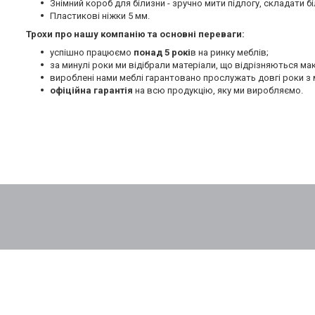
Знімний короб для білизни - зручно мити підлогу, складати бі
Пластикові ніжки 5 мм.
Трохи про нашу компанію та основні переваги:
успішно працюємо
понад 5 рокі
в на ринку меблів;
за минулі роки ми відібрали матеріали, що відрізняються м
вироблені нами меблі гарантовано прослужать довгі роки з 
офіційна гарантія
на всю продукцію, яку ми виробляємо.