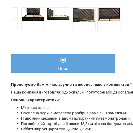
Опис
Пропонуємо Вам м'яке, зручне та якiсне ліжко у комплектаці
Наша компанія виготовляє односпальні, полуторні або двоспальні 
Основні характеристики:
М’яке узголів’я;
Посилена верхня металева розбірна рама з 38 ламелями;
Підйомний механізм з двома імпортними пневмопатронами;
Поглиблений короб для білизни 18,5 см зі спан бондом на дні;
Оббиті широкі царги товщиною 7,5 см;