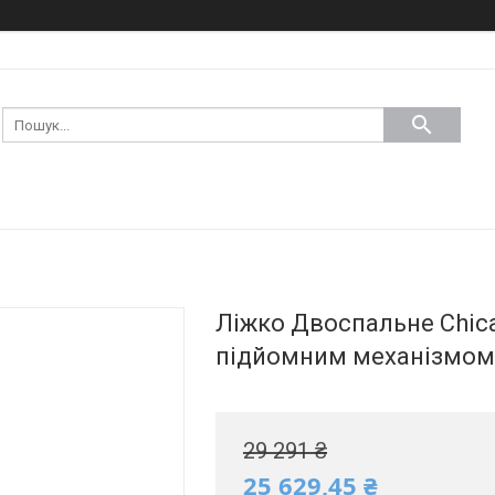
Ліжко Двоспальне Chicag
підйомним механізмом 
29 291 ₴
25 629,45 ₴