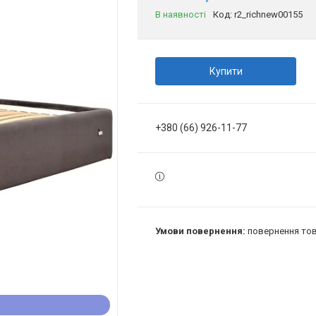
В наявності
Код:
r2_richnew00155
Купити
+380 (66) 926-11-77
повернення тов