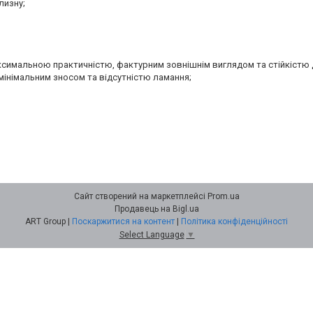
лизну;
аксимальною практичністю, фактурним зовнішнім виглядом та стійкістю 
мінімальним зносом та відсутністю ламання;
Сайт створений на маркетплейсі
Prom.ua
Продавець на Bigl.ua
ART Group |
Поскаржитися на контент
|
Політика конфіденційності
Select Language
▼