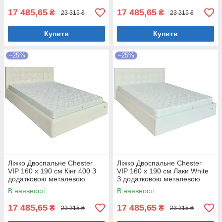
17 485,65
17 485,65
₴
₴
23 315 ₴
23 315 ₴
Купити
Купити
–25%
–25%
Ліжко Двоспальне Chester
Ліжко Двоспальне Chester
VIP 160 х 190 см Кінг 400 З
VIP 160 х 190 см Лаки White
додатковою металевою
З додатковою металевою
цільнозварною рамою C1
цільнозварною рамою Білий
В наявності
В наявності
Білий
17 485,65
17 485,65
₴
₴
23 315 ₴
23 315 ₴