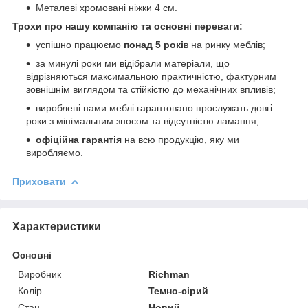
Металеві хромовані ніжки 4 см.
Трохи про нашу компанію та основні переваги:
успішно працюємо
понад 5 рокі
в на ринку меблів;
за минулі роки ми відібрали матеріали, що
відрізняються максимальною практичністю, фактурним
зовнішнім виглядом та стійкістю до механічних впливів;
вироблені нами меблі гарантовано прослужать довгі
роки з мінімальним зносом та відсутністю ламання;
офіційна гарантія
на всю продукцію, яку ми
виробляємо.
Приховати
Характеристики
Основні
Виробник
Richman
Колір
Темно-сірий
Стан
Новий