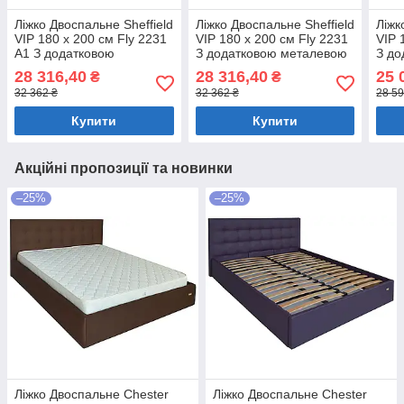
Ліжко Двоспальне Sheffield
Ліжко Двоспальне Sheffield
Ліжк
VIP 180 х 200 см Fly 2231
VIP 180 х 200 см Fly 2231
VIP 
A1 З додатковою
З додатковою металевою
З до
металевою цільнозварною
цільнозварною рамою
ціл
28 316,40
28 316,40
25 
₴
₴
рамою Темно-коричневий
Темно-коричневий
Темн
32 362 ₴
32 362 ₴
28 59
Купити
Купити
Акційні пропозиції та новинки
–25%
–25%
Ліжко Двоспальне Chester
Ліжко Двоспальне Chester