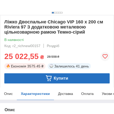
Ліжко Двоспальне Chicago VIP 160 х 200 см
Riviera 97 З додатковою металевою
цільнозварною рамою Темно-сірий
В наявності
Код: r2_richnew00157
Роздріб
25 022,55
₴
28 598 ₴
Економія
3575.45 ₴
Залишилось
41 день
Купити
Опис
Характеристики
Доставка
Оплата
Умови 
Опис