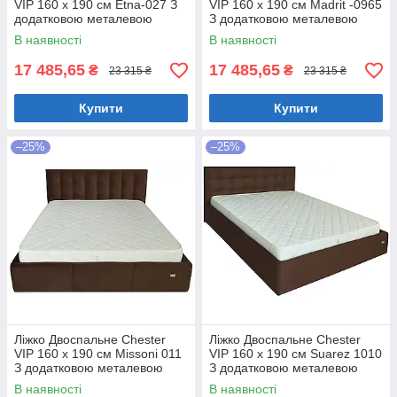
VIP 160 х 190 см Etna-027 З
VIP 160 х 190 см Madrit -0965
додатковою металевою
З додатковою металевою
цільнозварною рамою
цільнозварною рамою
В наявності
В наявності
Коричневий
Фіолетовий
17 485,65
17 485,65
₴
₴
23 315 ₴
23 315 ₴
Купити
Купити
–25%
–25%
Ліжко Двоспальне Chester
Ліжко Двоспальне Chester
VIP 160 х 190 см Missoni 011
VIP 160 х 190 см Suarez 1010
З додатковою металевою
З додатковою металевою
цільнозварною рамою
цільнозварною рамою
В наявності
В наявності
Темно-коричневий
Коричневий