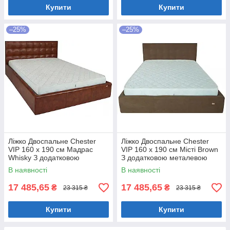
Купити
Купити
–25%
–25%
Ліжко Двоспальне Chester
Ліжко Двоспальне Chester
VIP 160 х 190 см Мадрас
VIP 160 х 190 см Місті Brown
Whisky З додатковою
З додатковою металевою
металевою цільнозварною
цільнозварною рамою
В наявності
В наявності
рамою Коричневий
Коричневий
17 485,65
17 485,65
₴
₴
23 315 ₴
23 315 ₴
Купити
Купити