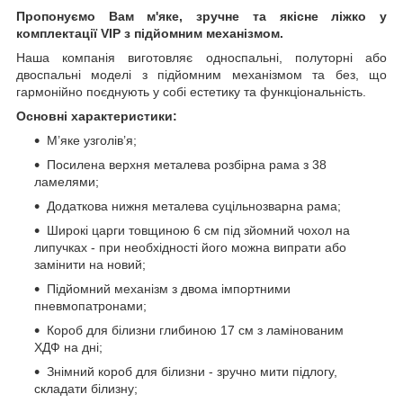
Пропонуємо Вам м'яке, зручне та якiсне ліжко у
комплектації VIP
з підйомним механізмом.
Наша компанія виготовляє односпальні, полуторні або
двоспальні моделі з підйомним механізмом та без, що
гармонійно поєднують у собі естетику та функціональність.
Основні характеристики:
М’яке узголів’я;
Посилена верхня металева розбірна рама з 38
ламелями;
Додаткова нижня металева суцільнозварна рама;
Широкі царги товщиною 6 см під зйомний чохол на
липучках - при необхідності його можна випрати або
замінити на новий;
Підйомний механізм з двома імпортними
пневмопатронами;
Короб для білизни глибиною 17 см з ламінованим
ХДФ на дні;
Знімний короб для білизни - зручно мити підлогу,
складати білизну;