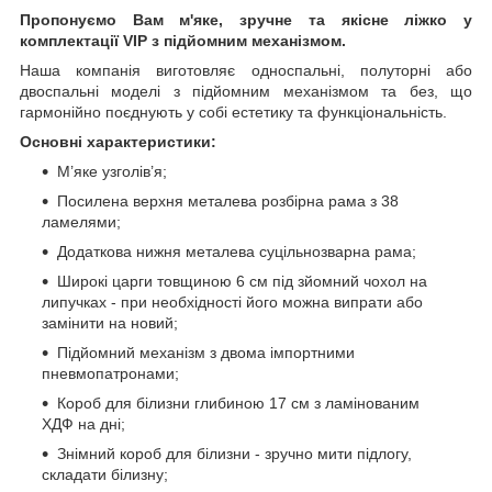
Пропонуємо Вам м'яке, зручне та якiсне ліжко у
комплектації VIP
з підйомним механізмом.
Наша компанія виготовляє односпальні, полуторні або
двоспальні моделі з підйомним механізмом та без, що
гармонійно поєднують у собі естетику та функціональність.
Основні характеристики:
М’яке узголів’я;
Посилена верхня металева розбірна рама з 38
ламелями;
Додаткова нижня металева суцільнозварна рама;
Широкі царги товщиною 6 см під зйомний чохол на
липучках - при необхідності його можна випрати або
замінити на новий;
Підйомний механізм з двома імпортними
пневмопатронами;
Короб для білизни глибиною 17 см з ламінованим
ХДФ на дні;
Знімний короб для білизни - зручно мити підлогу,
складати білизну;