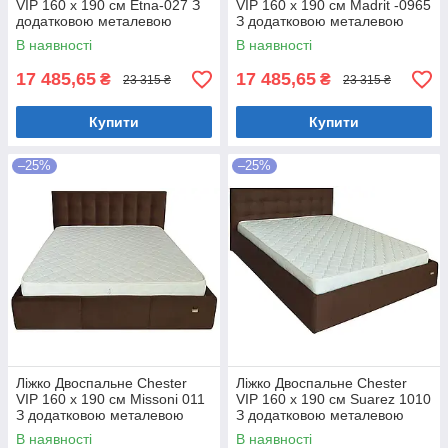
VIP 160 х 190 см Etna-027 З
VIP 160 х 190 см Madrit -0965
додатковою металевою
З додатковою металевою
цільнозварною рамою
цільнозварною рамою
В наявності
В наявності
Коричневий
Фіолетовий
17 485,65
17 485,65
₴
₴
23 315 ₴
23 315 ₴
Купити
Купити
–25%
–25%
Ліжко Двоспальне Chester
Ліжко Двоспальне Chester
VIP 160 х 190 см Missoni 011
VIP 160 х 190 см Suarez 1010
З додатковою металевою
З додатковою металевою
цільнозварною рамою
цільнозварною рамою
В наявності
В наявності
Темно-коричневий
Коричневий