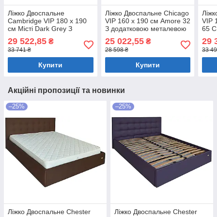
Ліжко Двоспальне
Ліжко Двоспальне Chicago
Ліжк
Cambridge VIP 180 х 190
VIP 160 х 190 см Amore 32
VIP 
см Місті Dark Grey З
З додатковою металевою
65 С
додатковою металевою
цільнозварною рамою
мета
29 522,85
25 022,55
29 
₴
₴
цільнозварною рамою
Темно-сірий
рам
33 741 ₴
28 598 ₴
33 49
Темно-сірий
Купити
Купити
Акційні пропозиції та новинки
–25%
–25%
Ліжко Двоспальне Chester
Ліжко Двоспальне Chester