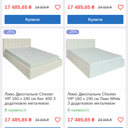
17 485,65
17 485,65
₴
₴
23 315 ₴
23 315 ₴
Купити
Купити
–25%
–25%
Ліжко Двоспальне Chester
Ліжко Двоспальне Chester
VIP 160 х 190 см Кінг 400 З
VIP 160 х 190 см Лаки White
додатковою металевою
З додатковою металевою
цільнозварною рамою C1
цільнозварною рамою Білий
В наявності
В наявності
Білий
17 485,65
17 485,65
₴
₴
23 315 ₴
23 315 ₴