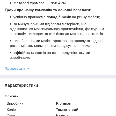
Металеві хромовані ніжки 4 см.
Трохи про нашу компанію та основні переваги:
успішно працюємо
понад 5 рокі
в на ринку меблів;
за минулі роки ми відібрали матеріали, що
відрізняються максимальною практичністю, фактурним
зовнішнім виглядом та стійкістю до механічних впливів;
вироблені нами меблі гарантовано прослужать довгі
роки з мінімальним зносом та відсутністю ламання;
офіційна гарантія
на всю продукцію, яку ми
виробляємо.
Приховати
Характеристики
Основні
Виробник
Richman
Колір
Темно-сірий
Стан
Новий