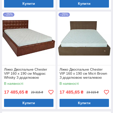
Купити
Купити
–25%
–25%
Ліжко Двоспальне Chester
Ліжко Двоспальне Chester
VIP 160 х 190 см Мадрас
VIP 160 х 190 см Місті Brown
Whisky З додатковою
З додатковою металевою
металевою цільнозварною
цільнозварною рамою
В наявності
В наявності
рамою Коричневий
Коричневий
17 485,65
17 485,65
₴
₴
23 315 ₴
23 315 ₴
Купити
Купити