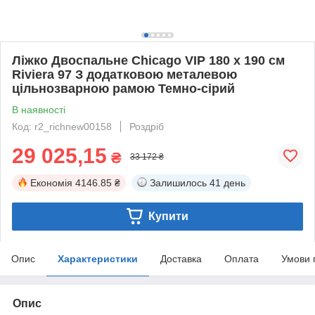
Ліжко Двоспальне Chicago VIP 180 х 190 см
Riviera 97 З додатковою металевою
цільнозварною рамою Темно-сірий
В наявності
Код: r2_richnew00158
Роздріб
29 025,15
₴
33 172 ₴
Економія
4146.85 ₴
Залишилось
41 день
Купити
Опис
Характеристики
Доставка
Оплата
Умови 
Опис