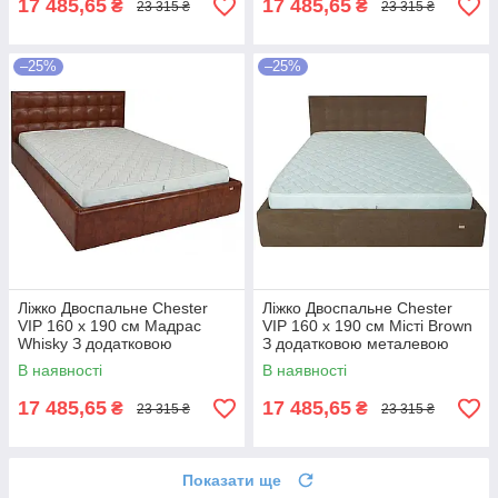
17 485,65
17 485,65
₴
₴
23 315 ₴
23 315 ₴
–25%
–25%
Ліжко Двоспальне Chester
Ліжко Двоспальне Chester
VIP 160 х 190 см Мадрас
VIP 160 х 190 см Місті Brown
Whisky З додатковою
З додатковою металевою
металевою цільнозварною
цільнозварною рамою
В наявності
В наявності
рамою Коричневий
Коричневий
17 485,65
17 485,65
₴
₴
23 315 ₴
23 315 ₴
Показати ще