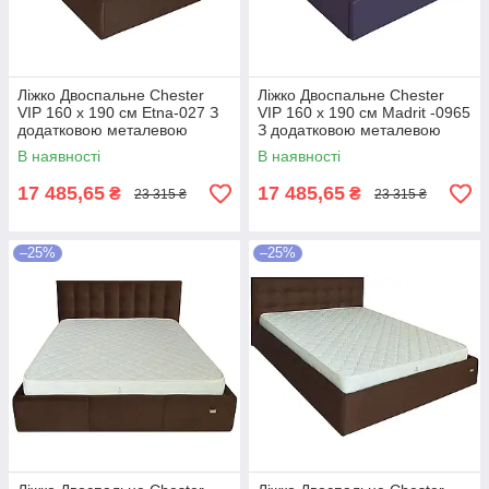
Ліжко Двоспальне Chester
Ліжко Двоспальне Chester
VIP 160 х 190 см Etna-027 З
VIP 160 х 190 см Madrit -0965
додатковою металевою
З додатковою металевою
цільнозварною рамою
цільнозварною рамою
В наявності
В наявності
Коричневий
Фіолетовий
17 485,65
17 485,65
₴
₴
23 315 ₴
23 315 ₴
–25%
–25%