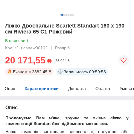
Ліжко Двоспальне Scarlett Standart 160 х 190
см Riviera 65 С1 Рожевий
В наявності
Код: r2_richnew00162
Роздріб
20 171,55
₴
23 054 ₴
Економія
2882.45 ₴
Залишилось
09:59:53
Опис
Характеристики
Доставка
Оплата
Умови 
Опис
Пропонуємо Вам м'яке, зручне та якiсне ліжко у
комплектації Standart без підйомного механізма.
Наша компанія виготовляє односпальні, полуторні або