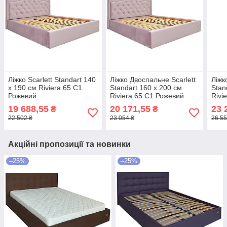
Ліжко Scarlett Standart 140
Ліжко Двоспальне Scarlett
Ліжк
х 190 см Riviera 65 С1
Standart 160 х 200 см
Stan
Рожевий
Riviera 65 С1 Рожевий
Rivi
19 688,55
20 171,55
23 
₴
₴
22 502 ₴
23 054 ₴
26 55
Акційні пропозиції та новинки
–25%
–25%