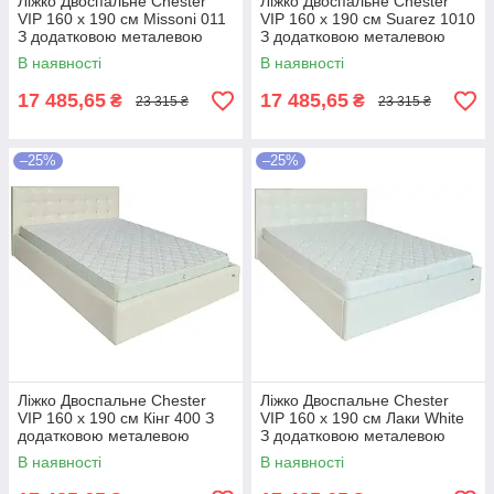
Ліжко Двоспальне Chester
Ліжко Двоспальне Chester
VIP 160 х 190 см Missoni 011
VIP 160 х 190 см Suarez 1010
З додатковою металевою
З додатковою металевою
цільнозварною рамою
цільнозварною рамою
В наявності
В наявності
Темно-коричневий
Коричневий
17 485,65
17 485,65
₴
₴
23 315 ₴
23 315 ₴
–25%
–25%
Ліжко Двоспальне Chester
Ліжко Двоспальне Chester
VIP 160 х 190 см Кінг 400 З
VIP 160 х 190 см Лаки White
додатковою металевою
З додатковою металевою
цільнозварною рамою C1
цільнозварною рамою Білий
В наявності
В наявності
Білий