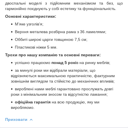
двоспальні моделі з підйомним механізмом та без, що
гармонійно поєднують у собі естетику та функціональність.
Основні характеристики:
М’яке узголів’я;
Верхня металева розбірна рама з 36 ламелями;
Оббиті широкі царги товщиною 7,5 см;
Пластикові ніжки 5 мм.
Трохи про нашу компанію та основні переваги:
успішно працюємо
понад 5 рокі
в на ринку меблів;
за минулі роки ми відібрали матеріали, що
відрізняються максимальною практичністю, фактурним
зовнішнім виглядом та стійкістю до механічних впливів;
вироблені нами меблі гарантовано прослужать довгі
роки з мінімальним зносом та відсутністю ламання;
офіційна гарантія
на всю продукцію, яку ми
виробляємо.
Приховати