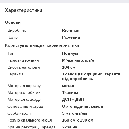
Характеристики
Основні
Виробник
Richman
Колір
Рожевий
Користувальницькі характеристики
Тип
Подиум
Різновид гоління
М'яке наголов'я
Висота наголов'я
104 см
Гарантія
12 місяців офіційної гарантії
від виробника.
Матеріал каркасу
метал
Материал обивки
Тканина
Матеріал фасаду
ДСП + ДВП
Основа під матрац
Ортопедичні ламелі
Особливості
З узголів'ям
Розмір спального місця
160 см х 190 см
Країна реєстрації бренда
Україна