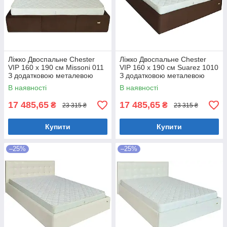
Ліжко Двоспальне Chester
Ліжко Двоспальне Chester
VIP 160 х 190 см Missoni 011
VIP 160 х 190 см Suarez 1010
З додатковою металевою
З додатковою металевою
цільнозварною рамою
цільнозварною рамою
В наявності
В наявності
Темно-коричневий
Коричневий
17 485,65
17 485,65
₴
₴
23 315 ₴
23 315 ₴
Купити
Купити
–25%
–25%