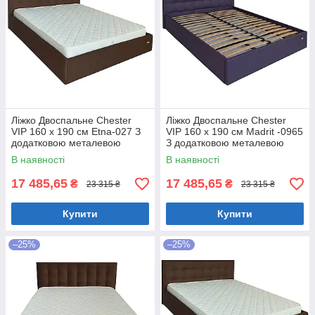
Ліжко Двоспальне Chester
Ліжко Двоспальне Chester
VIP 160 х 190 см Etna-027 З
VIP 160 х 190 см Madrit -0965
додатковою металевою
З додатковою металевою
цільнозварною рамою
цільнозварною рамою
В наявності
В наявності
Коричневий
Фіолетовий
17 485,65
17 485,65
₴
₴
23 315 ₴
23 315 ₴
Купити
Купити
–25%
–25%