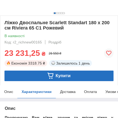
Ліжко Двоспальне Scarlett Standart 180 х 200
см Riviera 65 С1 Рожевий
В наявності
Код: r2_richnew00165
Роздріб
23 231,25
₴
26 550 ₴
Економія
3318.75 ₴
Залишилось
1 день
Купити
Опис
Характеристики
Доставка
Оплата
Умови 
Опис
Пропонуємо Вам м'яке, зручне та якiсне ліжко у