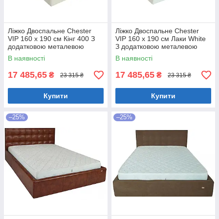
Ліжко Двоспальне Chester
Ліжко Двоспальне Chester
VIP 160 х 190 см Кінг 400 З
VIP 160 х 190 см Лаки White
додатковою металевою
З додатковою металевою
цільнозварною рамою C1
цільнозварною рамою Білий
В наявності
В наявності
Білий
17 485,65
17 485,65
₴
₴
23 315 ₴
23 315 ₴
Купити
Купити
–25%
–25%