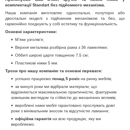
комплектації Standart без підйомного механізма.
Наша компанія виготовляє односпальні, полуторні або
двоспальні моделі з підйомним механізмом та без, що
гармонійно поєднують у собі естетику та функціональність.
Основні характеристики:
М’яке узголів’я;
Верхня металева розбірна рама з 36 ламелями;
Оббиті широкі царги товщиною 7,5 см;
Пластикові ніжки 5 мм.
Трохи про нашу компанію та основні переваги:
успішно працюємо
понад 5 рокі
в на ринку меблів;
за минулі роки ми відібрали матеріали, що
відрізняються максимальною практичністю, фактурним
зовнішнім виглядом та стійкістю до механічних впливів;
вироблені нами меблі гарантовано прослужать довгі
роки з мінімальним зносом та відсутністю ламання;
офіційна гарантія
на всю продукцію, яку ми
виробляємо.