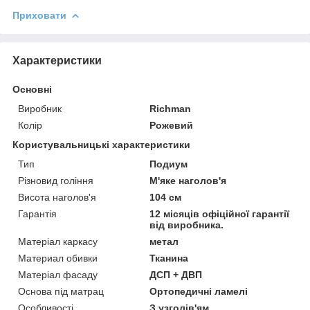
Приховати
Характеристики
Основні
Виробник
Richman
Колір
Рожевий
Користувальницькі характеристики
Тип
Подиум
Різновид гоління
М'яке наголов'я
Висота наголов'я
104 см
Гарантія
12 місяців офіційної гарантії
від виробника.
Матеріал каркасу
метал
Материал обивки
Тканина
Матеріал фасаду
ДСП + ДВП
Основа під матрац
Ортопедичні ламелі
Особливості
З узголів'ям