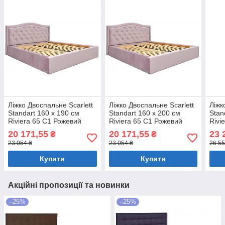
Ліжко Двоспальне Scarlett
Ліжко Двоспальне Scarlett
Ліжк
Standart 160 х 190 см
Standart 160 х 200 см
Stan
Riviera 65 С1 Рожевий
Riviera 65 С1 Рожевий
Rivi
20 171,55
20 171,55
23 
₴
₴
23 054 ₴
23 054 ₴
26 55
Купити
Купити
Акційні пропозиції та новинки
–25%
–25%