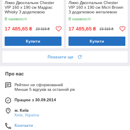
Ліжко Двоспальне Chester
Ліжко Двоспальне Chester
VIP 160 х 190 см Мадрас
VIP 160 х 190 см Місті Brown
Whisky З додатковою
З додатковою металевою
металевою цільнозварною
цільнозварною рамою
В наявності
В наявності
рамою Коричневий
Коричневий
17 485,65
17 485,65
₴
₴
23 315 ₴
23 315 ₴
Купити
Купити
Показати ще
Про нас
Рейтинг не сформований
Менше 5 відгуків за останній рік
Працює з 30.09.2014
м. Київ
Київ, Україна
Контакти