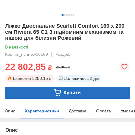
Ліжко Двоспальне Scarlett Comfort 160 х 200
см Riviera 65 С1 З підйомним механізмом та
нішою для білизни Рожевий
В наявності
Код: r2_richnew00169
Роздріб
22 802,85
₴
26 061 ₴
Економія
3258.15 ₴
Залишилось
2 дні
Купити
Опис
Характеристики
Доставка
Оплата
Умови 
Опис