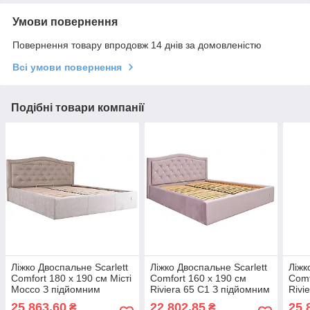
Умови повернення
Повернення товару впродовж 14 днів за домовленістю
Всі умови повернення
Подібні товари компанії
Ліжко Двоспальне Scarlett
Ліжко Двоспальне Scarlett
Ліжк
Comfort 180 х 190 см Місті
Comfort 160 х 190 см
Comf
Mocco З підйомним
Riviera 65 С1 З підйомним
Rivi
механізмом та нішою для
механізмом та нішою для
меха
25 863,60
22 802,85
25 
₴
₴