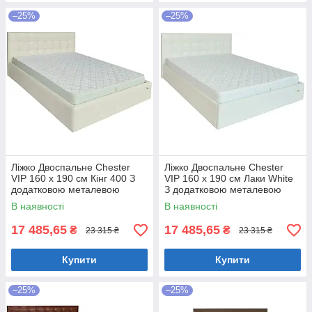
–25%
–25%
Ліжко Двоспальне Chester
Ліжко Двоспальне Chester
VIP 160 х 190 см Кінг 400 З
VIP 160 х 190 см Лаки White
додатковою металевою
З додатковою металевою
цільнозварною рамою C1
цільнозварною рамою Білий
В наявності
В наявності
Білий
17 485,65
17 485,65
₴
₴
23 315 ₴
23 315 ₴
Купити
Купити
–25%
–25%