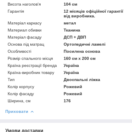
Висота наголов'я
104 см
Гарантія
12 місяців офіційної гарантії
від виробника.
Матеріал каркасу
метал
Материал обивки
Тканина
Матеріал фасаду
ДСП + ДВП
Основа під матрац
Ортопедичні ламелі
Особливості
Посилена основа
Розмір спального місця
160 см х 200 см
Країна реєстрації бренда
Україна
Країна-виробник товару
Україна
Тип
Двоспальні ліжка
Колір корпусу
Рожевий
Колір фасаду
Рожевий
Ширина, см
176
Приховати
Умови доставки