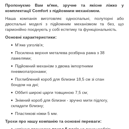
Пропонуємо Вам м'яке, зручне та якiсне ліжко у
комплектації Comfort з підйомним механізмом.
Наша компанія виготовляє односпальні, полуторні або
двоспальні моделі з підйомним механізмом та без, що
гармонійно поєднують у собі естетику та функціональність.
Основні характеристики:
М’яке узголів’я;
Посилена верхня металева розбірна рама з 38
ламелями;
Підйомний механізм з двома імпортними
пневмопатронами;
Поглиблений короб для білизни 18,5 см зі спан
бондом на дні;
Оббиті широкі царги товщиною 7,5 см;
Знімний короб для білизни - зручно мити підлогу,
складати білизну;
Пластикові ніжки 5 мм.
Трохи про нашу компанію та основні переваги:
успішно працюємо
понад 5 рокі
в на ринку меблів;