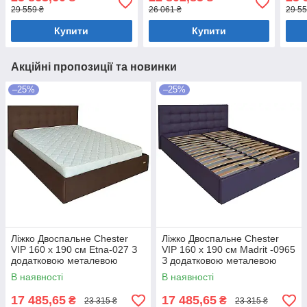
білизни Мокко
білизни Рожевий
біли
29 559 ₴
26 061 ₴
29 55
Купити
Купити
Акційні пропозиції та новинки
–25%
–25%
Ліжко Двоспальне Chester
Ліжко Двоспальне Chester
VIP 160 х 190 см Etna-027 З
VIP 160 х 190 см Madrit -0965
додатковою металевою
З додатковою металевою
цільнозварною рамою
цільнозварною рамою
В наявності
В наявності
Коричневий
Фіолетовий
17 485,65
17 485,65
₴
₴
23 315 ₴
23 315 ₴