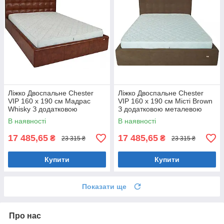
Ліжко Двоспальне Chester
Ліжко Двоспальне Chester
VIP 160 х 190 см Мадрас
VIP 160 х 190 см Місті Brown
Whisky З додатковою
З додатковою металевою
металевою цільнозварною
цільнозварною рамою
В наявності
В наявності
рамою Коричневий
Коричневий
17 485,65
17 485,65
₴
₴
23 315 ₴
23 315 ₴
Купити
Купити
Показати ще
Про нас