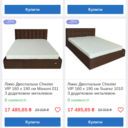
Купити
Купити
–25%
–25%
Ліжко Двоспальне Chester
Ліжко Двоспальне Chester
VIP 160 х 190 см Missoni 011
VIP 160 х 190 см Suarez 1010
З додатковою металевою
З додатковою металевою
цільнозварною рамою
цільнозварною рамою
В наявності
В наявності
Темно-коричневий
Коричневий
17 485,65
17 485,65
₴
₴
23 315 ₴
23 315 ₴
Купити
Купити