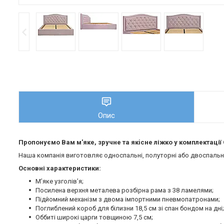
Опис
Пропонуємо Вам м'яке, зручне та якiсне ліжко у комплектаці
Наша компанія виготовляє односпальні, полуторні або двоспальні 
Основні характеристики:
М’яке узголів’я;
Посилена верхня металева розбірна рама з 38 ламелями;
Підйомний механізм з двома імпортними пневмопатронами;
Поглиблений короб для білизни 18,5 см зі спан бондом на дні;
Оббиті широкі царги товщиною 7,5 см;