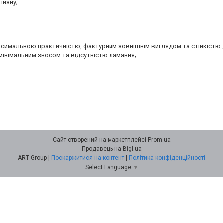
лизну;
аксимальною практичністю, фактурним зовнішнім виглядом та стійкістю 
мінімальним зносом та відсутністю ламання;
Сайт створений на маркетплейсі
Prom.ua
Продавець на Bigl.ua
ART Group |
Поскаржитися на контент
|
Політика конфіденційності
Select Language
▼