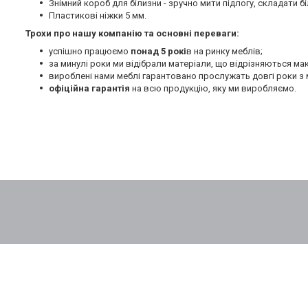
Знімний короб для білизни - зручно мити підлогу, складати бі
Пластикові ніжки 5 мм.
Трохи про нашу компанію та основні переваги:
успішно працюємо
понад 5 рокі
в на ринку меблів;
за минулі роки ми відібрали матеріали, що відрізняються м
вироблені нами меблі гарантовано прослужать довгі роки з 
офіційна гарантія
на всю продукцію, яку ми виробляємо.