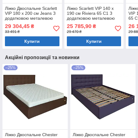
Ліжко Двоспальне Scarlett
Ліжко Scarlett VIP 140 х
Ліжк
VIP 180 х 200 см Jeans З
190 см Riviera 65 С1 З
VIP 
додатковою металевою
додатковою металевою
65 С
цільнозварною рамою
цільнозварною рамою
мета
29 304,45
25 785,90
26 
₴
₴
Синій
Рожевий
рам
33 491 ₴
29 470 ₴
29 88
Купити
Купити
Акційні пропозиції та новинки
–25%
–25%
Ліжко Двоспальне Chester
Ліжко Двоспальне Chester