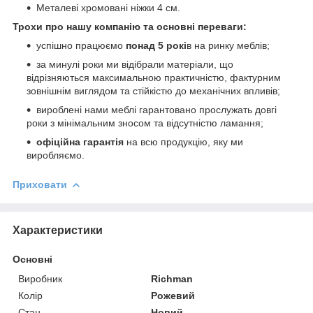
Металеві хромовані ніжки 4 см.
Трохи про нашу компанію та основні переваги:
успішно працюємо
понад 5 рокі
в на ринку меблів;
за минулі роки ми відібрали матеріали, що
відрізняються максимальною практичністю, фактурним
зовнішнім виглядом та стійкістю до механічних впливів;
вироблені нами меблі гарантовано прослужать довгі
роки з мінімальним зносом та відсутністю ламання;
офіційна гарантія
на всю продукцію, яку ми
виробляємо.
Приховати
Характеристики
Основні
Виробник
Richman
Колір
Рожевий
Стан
Новий