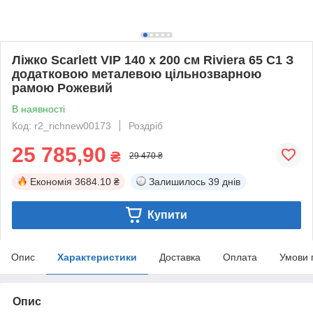
Ліжко Scarlett VIP 140 х 200 см Riviera 65 С1 З
додатковою металевою цільнозварною
рамою Рожевий
В наявності
Код: r2_richnew00173
Роздріб
25 785,90
₴
29 470 ₴
Економія
3684.10 ₴
Залишилось
39 днів
Купити
Опис
Характеристики
Доставка
Оплата
Умови 
Опис