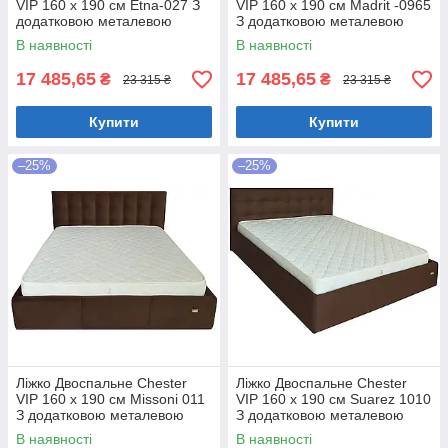
VIP 160 х 190 см Etna-027 З
VIP 160 х 190 см Madrit -0965
додатковою металевою
З додатковою металевою
цільнозварною рамою
цільнозварною рамою
В наявності
В наявності
Коричневий
Фіолетовий
17 485,65
17 485,65
₴
₴
23 315 ₴
23 315 ₴
Купити
Купити
–25%
–25%
Ліжко Двоспальне Chester
Ліжко Двоспальне Chester
VIP 160 х 190 см Missoni 011
VIP 160 х 190 см Suarez 1010
З додатковою металевою
З додатковою металевою
цільнозварною рамою
цільнозварною рамою
В наявності
В наявності
Темно-коричневий
Коричневий