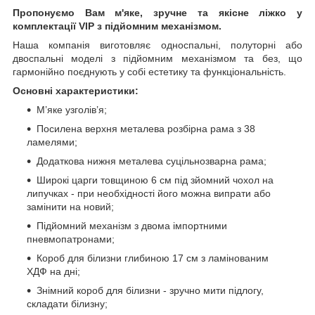
Пропонуємо Вам м'яке, зручне та якiсне ліжко у
комплектації VIP
з підйомним механізмом.
Наша компанія виготовляє односпальні, полуторні або
двоспальні моделі з підйомним механізмом та без, що
гармонійно поєднують у собі естетику та функціональність.
Основні характеристики:
М’яке узголів’я;
Посилена верхня металева розбірна рама з 38
ламелями;
Додаткова нижня металева суцільнозварна рама;
Широкі царги товщиною 6 см під зйомний чохол на
липучках - при необхідності його можна випрати або
замінити на новий;
Підйомний механізм з двома імпортними
пневмопатронами;
Короб для білизни глибиною 17 см з ламінованим
ХДФ на дні;
Знімний короб для білизни - зручно мити підлогу,
складати білизну;