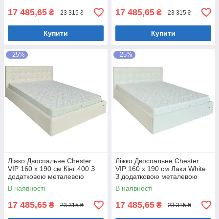
17 485,65
17 485,65
₴
₴
23 315 ₴
23 315 ₴
Купити
Купити
–25%
–25%
Ліжко Двоспальне Chester
Ліжко Двоспальне Chester
VIP 160 х 190 см Кінг 400 З
VIP 160 х 190 см Лаки White
додатковою металевою
З додатковою металевою
цільнозварною рамою C1
цільнозварною рамою Білий
В наявності
В наявності
Білий
17 485,65
17 485,65
₴
₴
23 315 ₴
23 315 ₴