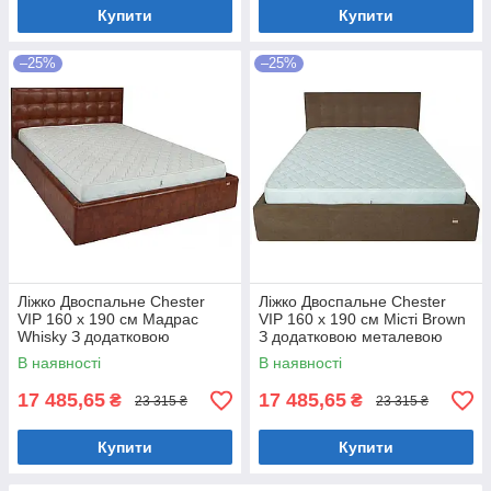
Купити
Купити
–25%
–25%
Ліжко Двоспальне Chester
Ліжко Двоспальне Chester
VIP 160 х 190 см Мадрас
VIP 160 х 190 см Місті Brown
Whisky З додатковою
З додатковою металевою
металевою цільнозварною
цільнозварною рамою
В наявності
В наявності
рамою Коричневий
Коричневий
17 485,65
17 485,65
₴
₴
23 315 ₴
23 315 ₴
Купити
Купити