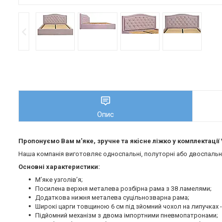
Опис
Пропонуємо Вам м'яке, зручне та якiсне ліжко у комплектації 
Наша компанія виготовляє односпальні, полуторні або двоспальні 
Основні характеристики:
М’яке узголів’я;
Посилена верхня металева розбірна рама з 38 ламелями;
Додаткова нижня металева суцільнозварна рама;
Широкі царги товщиною 6 см під зйомний чохол на липучках -
Підйомний механізм з двома імпортними пневмопатронами;