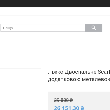
Ліжко Двоспальне Scarlet
додатковою металевою
29 888 ₴
26 151,30 ₴