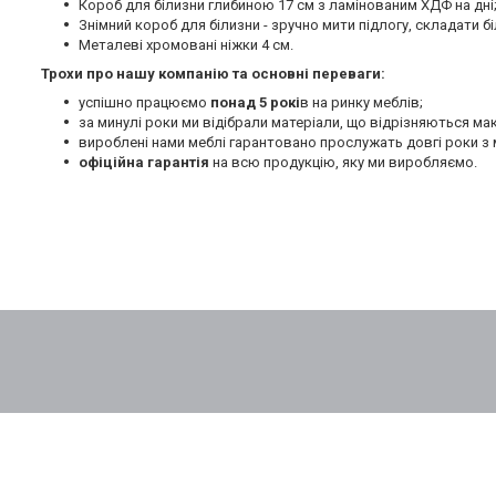
Короб для білизни глибиною 17 см з ламінованим ХДФ на дні
Знімний короб для білизни - зручно мити підлогу, складати бі
Металеві хромовані ніжки 4 см.
Трохи про нашу компанію та основні переваги:
успішно працюємо
понад 5 рокі
в на ринку меблів;
за минулі роки ми відібрали матеріали, що відрізняються м
вироблені нами меблі гарантовано прослужать довгі роки з 
офіційна гарантія
на всю продукцію, яку ми виробляємо.