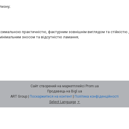
;
лизну;
аксимальною практичністю, фактурним зовнішнім виглядом та стійкістю 
мінімальним зносом та відсутністю ламання;
Сайт створений на маркетплейсі
Prom.ua
Продавець на Bigl.ua
ART Group |
Поскаржитися на контент
|
Політика конфіденційності
Select Language
▼