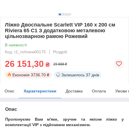
Ліжко Двоспальне Scarlett VIP 160 х 200 см
Riviera 65 С1 З додатковою металевою
цільнозварною рамою Рожевий
В наявності
Код: r2_richnew00175
Роздріб
26 151,30
₴
29 888 ₴
Економія
3736.70 ₴
Залишилось
37 днів
Опис
Характеристики
Доставка
Оплата
Умови 
Опис
Пропонуємо Вам м'яке, зручне та якiсне ліжко у
комплектації VIP
з підйомним механізмом.