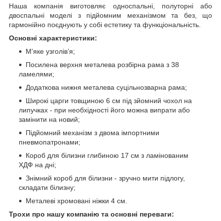
Наша компанія виготовляє односпальні, полуторні або
двоспальні моделі з підйомним механізмом та без, що
гармонійно поєднують у собі естетику та функціональність.
Основні характеристики:
М’яке узголів’я;
Посилена верхня металева розбірна рама з 38
ламелями;
Додаткова нижня металева суцільнозварна рама;
Широкі царги товщиною 6 см під зйомний чохол на
липучках - при необхідності його можна випрати або
замінити на новий;
Підйомний механізм з двома імпортними
пневмопатронами;
Короб для білизни глибиною 17 см з ламінованим
ХДФ на дні;
Знімний короб для білизни - зручно мити підлогу,
складати білизну;
Металеві хромовані ніжки 4 см.
Трохи про нашу компанію та основні переваги: