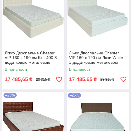
Ліжко Двоспальне Chester
Ліжко Двоспальне Chester
VIP 160 х 190 см Кінг 400 З
VIP 160 х 190 см Лаки White
додатковою металевою
З додатковою металевою
цільнозварною рамою C1
цільнозварною рамою Білий
В наявності
В наявності
Білий
17 485,65
17 485,65
₴
₴
23 315 ₴
23 315 ₴
–25%
–25%