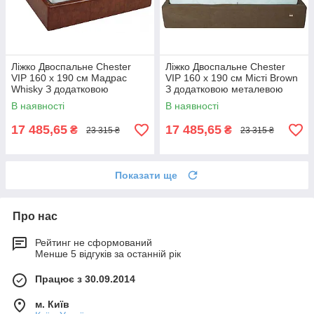
Ліжко Двоспальне Chester
Ліжко Двоспальне Chester
VIP 160 х 190 см Мадрас
VIP 160 х 190 см Місті Brown
Whisky З додатковою
З додатковою металевою
металевою цільнозварною
цільнозварною рамою
В наявності
В наявності
рамою Коричневий
Коричневий
17 485,65
17 485,65
₴
₴
23 315 ₴
23 315 ₴
Показати ще
Про нас
Рейтинг не сформований
Менше 5 відгуків за останній рік
Працює з 30.09.2014
м. Київ