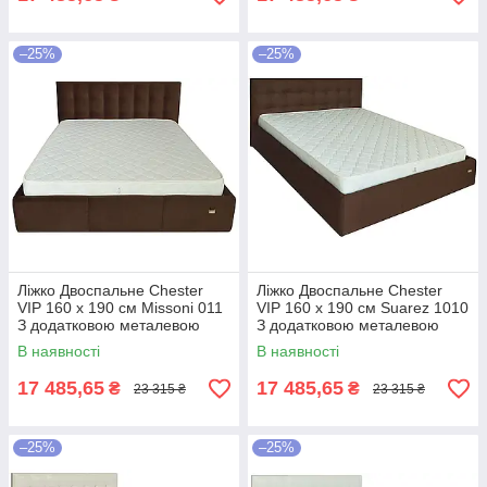
–25%
–25%
Ліжко Двоспальне Chester
Ліжко Двоспальне Chester
VIP 160 х 190 см Missoni 011
VIP 160 х 190 см Suarez 1010
З додатковою металевою
З додатковою металевою
цільнозварною рамою
цільнозварною рамою
В наявності
В наявності
Темно-коричневий
Коричневий
17 485,65
17 485,65
₴
₴
23 315 ₴
23 315 ₴
–25%
–25%