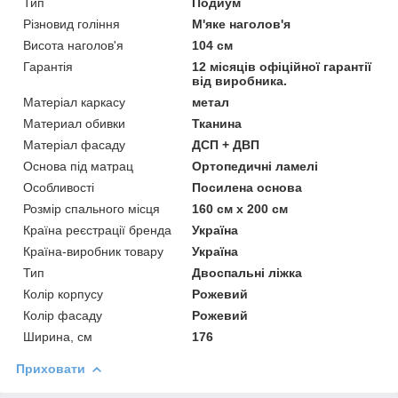
Тип
Подиум
Різновид гоління
М'яке наголов'я
Висота наголов'я
104 см
Гарантія
12 місяців офіційної гарантії
від виробника.
Матеріал каркасу
метал
Материал обивки
Тканина
Матеріал фасаду
ДСП + ДВП
Основа під матрац
Ортопедичні ламелі
Особливості
Посилена основа
Розмір спального місця
160 см х 200 см
Країна реєстрації бренда
Україна
Країна-виробник товару
Україна
Тип
Двоспальні ліжка
Колір корпусу
Рожевий
Колір фасаду
Рожевий
Ширина, см
176
Приховати