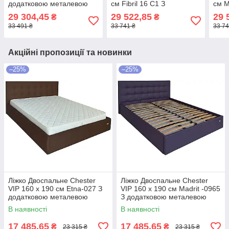
додатковою металевою
см Fibril 16 С1 З
см M
цільнозварною рамою
додатковою металевою
дод
29 304,45
29 522,85
29 
₴
₴
Синій
цільнозварною рамою
ціл
33 491 ₴
33 741 ₴
33 74
Темно-сірий
Фіол
Акційні пропозиції та новинки
–25%
–25%
Ліжко Двоспальне Chester
Ліжко Двоспальне Chester
VIP 160 х 190 см Etna-027 З
VIP 160 х 190 см Madrit -0965
додатковою металевою
З додатковою металевою
цільнозварною рамою
цільнозварною рамою
В наявності
В наявності
Коричневий
Фіолетовий
17 485,65
17 485,65
₴
₴
23 315 ₴
23 315 ₴