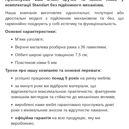
комплектації Standart без підйомного механізма.
Наша компанія виготовляє односпальні, полуторні або
двоспальні моделі з підйомним механізмом та без, що
гармонійно поєднують у собі естетику та функціональність.
Основні характеристики:
М’яке узголів’я;
Верхня металева розбірна рама з 36 ламелями;
Оббиті широкі царги товщиною 7,5 см;
Пластикові ніжки 5 мм.
Трохи про нашу компанію та основні переваги:
успішно працюємо
понад 5 рокі
в на ринку меблів;
за минулі роки ми відібрали матеріали, що
відрізняються максимальною практичністю, фактурним
зовнішнім виглядом та стійкістю до механічних впливів;
вироблені нами меблі гарантовано прослужать довгі
роки з мінімальним зносом та відсутністю ламання;
офіційна гарантія
на всю продукцію, яку ми
виробляємо.