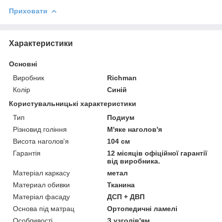
Приховати
Характеристики
Основні
Виробник
Richman
Колір
Синій
Користувальницькі характеристики
Тип
Подиум
Різновид гоління
М'яке наголов'я
Висота наголов'я
104 см
Гарантія
12 місяців офіційної гарантії
від виробника.
Матеріал каркасу
метал
Материал обивки
Тканина
Матеріал фасаду
ДСП + ДВП
Основа під матрац
Ортопедичні ламелі
Особливості
З узголів'ям