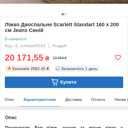
Ліжко Двоспальне Scarlett Standart 160 х 200
см Jeans Синій
В наявності
Код: r2_richnew00181
Роздріб
20 171,55
₴
23 054 ₴
Економія
2882.45 ₴
Залишилось
1 день
Купити
Опис
Характеристики
Доставка
Оплата
Умови 
Опис
Пропонуємо Вам м'яке, зручне та якiсне ліжко у