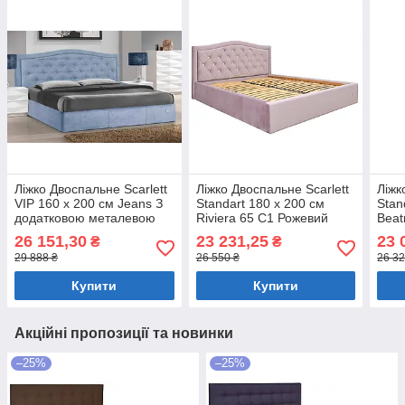
Ліжко Двоспальне Scarlett
Ліжко Двоспальне Scarlett
Ліжк
VIP 160 х 200 см Jeans З
Standart 180 х 200 см
Stan
додатковою металевою
Riviera 65 С1 Рожевий
Beat
цільнозварною рамою
26 151,30
23 231,25
23 
₴
₴
Синій
29 888 ₴
26 550 ₴
26 32
Купити
Купити
Акційні пропозиції та новинки
–25%
–25%