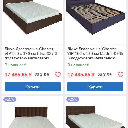
Ліжко Двоспальне Chester
Ліжко Двоспальне Chester
VIP 160 х 190 см Etna-027 З
VIP 160 х 190 см Madrit -0965
додатковою металевою
З додатковою металевою
цільнозварною рамою
цільнозварною рамою
В наявності
В наявності
Коричневий
Фіолетовий
17 485,65
17 485,65
₴
₴
23 315 ₴
23 315 ₴
Купити
Купити
–25%
–25%