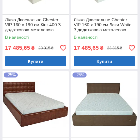
Ліжко Двоспальне Chester
Ліжко Двоспальне Chester
VIP 160 х 190 см Кінг 400 З
VIP 160 х 190 см Лаки White
додатковою металевою
З додатковою металевою
цільнозварною рамою C1
цільнозварною рамою Білий
В наявності
В наявності
Білий
17 485,65
17 485,65
₴
₴
23 315 ₴
23 315 ₴
Купити
Купити
–25%
–25%