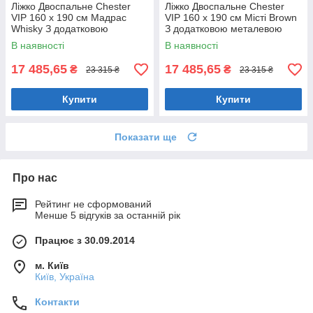
Ліжко Двоспальне Chester
Ліжко Двоспальне Chester
VIP 160 х 190 см Мадрас
VIP 160 х 190 см Місті Brown
Whisky З додатковою
З додатковою металевою
металевою цільнозварною
цільнозварною рамою
В наявності
В наявності
рамою Коричневий
Коричневий
17 485,65
17 485,65
₴
₴
23 315 ₴
23 315 ₴
Купити
Купити
Показати ще
Про нас
Рейтинг не сформований
Менше 5 відгуків за останній рік
Працює з 30.09.2014
м. Київ
Київ, Україна
Контакти