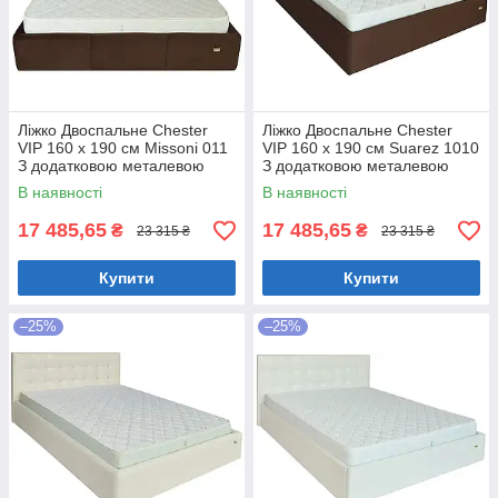
Ліжко Двоспальне Chester
Ліжко Двоспальне Chester
VIP 160 х 190 см Missoni 011
VIP 160 х 190 см Suarez 1010
З додатковою металевою
З додатковою металевою
цільнозварною рамою
цільнозварною рамою
В наявності
В наявності
Темно-коричневий
Коричневий
17 485,65
17 485,65
₴
₴
23 315 ₴
23 315 ₴
Купити
Купити
–25%
–25%