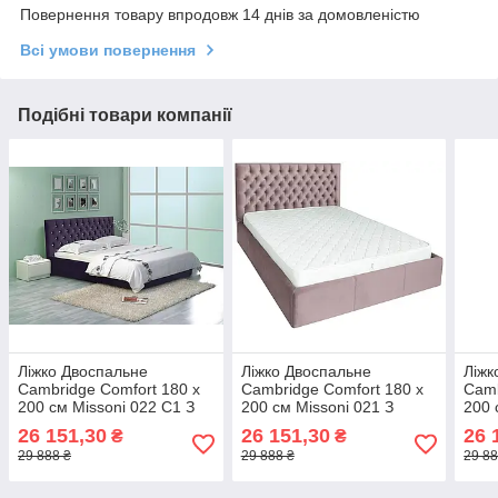
Повернення товару впродовж 14 днів за домовленістю
Всі умови повернення
Подібні товари компанії
Ліжко Двоспальне
Ліжко Двоспальне
Ліжк
Cambridge Comfort 180 х
Cambridge Comfort 180 х
Camb
200 см Missoni 022 С1 З
200 см Missoni 021 З
200 
підйомним механізмом та
підйомним механізмом та
підй
26 151,30
26 151,30
26 
₴
₴
нішою для білизни
нішою для білизни Темно-
нішо
29 888 ₴
29 888 ₴
29 88
Фіолетовий
рожевий