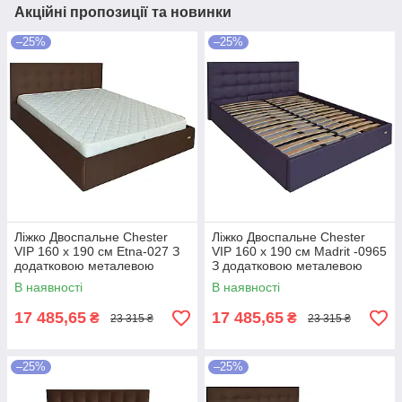
Акційні пропозиції та новинки
–25%
–25%
Ліжко Двоспальне Chester
Ліжко Двоспальне Chester
VIP 160 х 190 см Etna-027 З
VIP 160 х 190 см Madrit -0965
додатковою металевою
З додатковою металевою
цільнозварною рамою
цільнозварною рамою
В наявності
В наявності
Коричневий
Фіолетовий
17 485,65
17 485,65
₴
₴
23 315 ₴
23 315 ₴
–25%
–25%