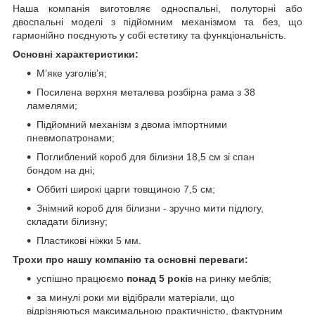
Наша компанія виготовляє односпальні, полуторні або
двоспальні моделі з підйомним механізмом та без, що
гармонійно поєднують у собі естетику та функціональність.
Основні характеристики:
М’яке узголів’я;
Посилена верхня металева розбірна рама з 38
ламелями;
Підйомний механізм з двома імпортними
пневмопатронами;
Поглиблений короб для білизни 18,5 см зі спан
бондом на дні;
Оббиті широкі царги товщиною 7,5 см;
Знімний короб для білизни - зручно мити підлогу,
складати білизну;
Пластикові ніжки 5 мм.
Трохи про нашу компанію та основні переваги:
успішно працюємо
понад 5 рокі
в на ринку меблів;
за минулі роки ми відібрали матеріали, що
відрізняються максимальною практичністю, фактурним