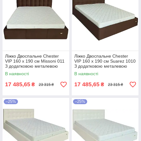
Ліжко Двоспальне Chester
Ліжко Двоспальне Chester
VIP 160 х 190 см Missoni 011
VIP 160 х 190 см Suarez 1010
З додатковою металевою
З додатковою металевою
цільнозварною рамою
цільнозварною рамою
В наявності
В наявності
Темно-коричневий
Коричневий
17 485,65
17 485,65
₴
₴
23 315 ₴
23 315 ₴
–25%
–25%