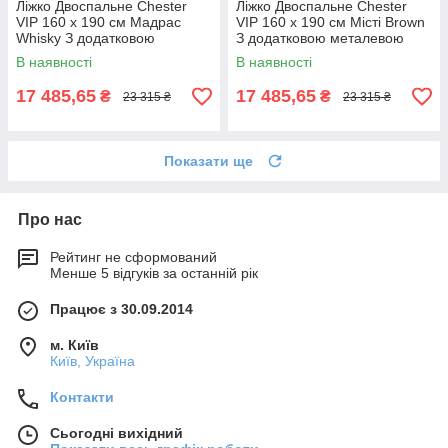
Ліжко Двоспальне Chester
Ліжко Двоспальне Chester
VIP 160 х 190 см Мадрас
VIP 160 х 190 см Місті Brown
Whisky З додатковою
З додатковою металевою
металевою цільнозварною
цільнозварною рамою
В наявності
В наявності
рамою Коричневий
Коричневий
17 485,65
17 485,65
₴
₴
23 315 ₴
23 315 ₴
Показати ще
Про нас
Рейтинг не сформований
Менше 5 відгуків за останній рік
Працює з 30.09.2014
м. Київ
Київ, Україна
Контакти
Сьогодні вихідний