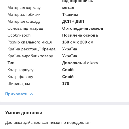
від виробника.
Матеріал каркасу
метал
Материал обивки
Тканина
Матеріал фасаду
ДСП + ДВП
Основа під матрац
Ортопедичні ламелі
Особливості
Посилена основа
Розмір спального місця
160 см х 200 см
Країна реєстрації бренда
Україна
Країна-виробник товару
Україна
Тип
Двоспальні ліжка
Колір корпусу
Синій
Колір фасаду
Синій
Ширина, см
176
Приховати
Умови доставки
Доставка здійснюється тільки по передоплаті.