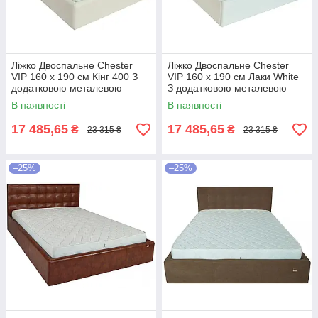
Ліжко Двоспальне Chester
Ліжко Двоспальне Chester
VIP 160 х 190 см Кінг 400 З
VIP 160 х 190 см Лаки White
додатковою металевою
З додатковою металевою
цільнозварною рамою C1
цільнозварною рамою Білий
В наявності
В наявності
Білий
17 485,65
17 485,65
₴
₴
23 315 ₴
23 315 ₴
–25%
–25%