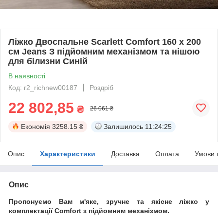
Ліжко Двоспальне Scarlett Comfort 160 х 200
см Jeans З підйомним механізмом та нішою
для білизни Синій
В наявності
Код: r2_richnew00187
Роздріб
22 802,85
₴
26 061 ₴
Економія
3258.15 ₴
Залишилось
11:24:24
Опис
Характеристики
Доставка
Оплата
Умови 
Опис
Пропонуємо Вам м'яке, зручне та якiсне ліжко у
комплектації Comfort з підйомним механізмом.