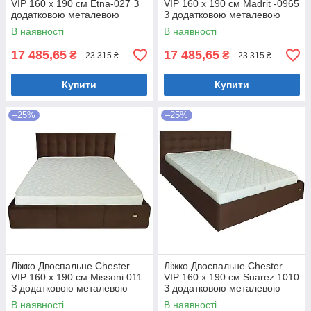
VIP 160 х 190 см Etna-027 З
VIP 160 х 190 см Madrit -0965
додатковою металевою
З додатковою металевою
цільнозварною рамою
цільнозварною рамою
В наявності
В наявності
Коричневий
Фіолетовий
17 485,65
17 485,65
₴
₴
23 315 ₴
23 315 ₴
Купити
Купити
–25%
–25%
Ліжко Двоспальне Chester
Ліжко Двоспальне Chester
VIP 160 х 190 см Missoni 011
VIP 160 х 190 см Suarez 1010
З додатковою металевою
З додатковою металевою
цільнозварною рамою
цільнозварною рамою
В наявності
В наявності
Темно-коричневий
Коричневий