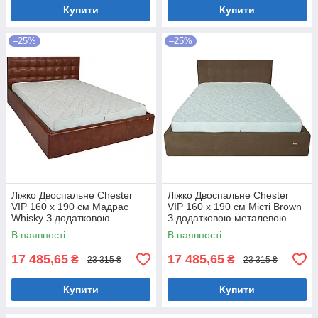
Купити
Купити
–25%
–25%
Ліжко Двоспальне Chester
Ліжко Двоспальне Chester
VIP 160 х 190 см Мадрас
VIP 160 х 190 см Місті Brown
Whisky З додатковою
З додатковою металевою
металевою цільнозварною
цільнозварною рамою
В наявності
В наявності
рамою Коричневий
Коричневий
17 485,65
17 485,65
₴
₴
23 315 ₴
23 315 ₴
Купити
Купити