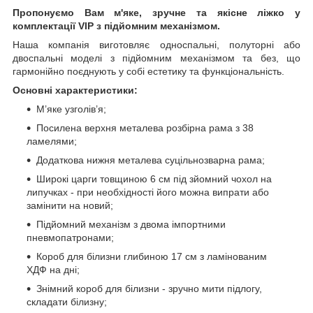
Пропонуємо Вам м'яке, зручне та якiсне ліжко у
комплектації VIP
з підйомним механізмом.
Наша компанія виготовляє односпальні, полуторні або
двоспальні моделі з підйомним механізмом та без, що
гармонійно поєднують у собі естетику та функціональність.
Основні характеристики:
М’яке узголів’я;
Посилена верхня металева розбірна рама з 38
ламелями;
Додаткова нижня металева суцільнозварна рама;
Широкі царги товщиною 6 см під зйомний чохол на
липучках - при необхідності його можна випрати або
замінити на новий;
Підйомний механізм з двома імпортними
пневмопатронами;
Короб для білизни глибиною 17 см з ламінованим
ХДФ на дні;
Знімний короб для білизни - зручно мити підлогу,
складати білизну;