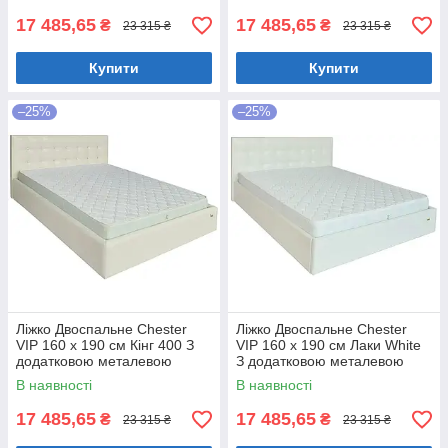
17 485,65
17 485,65
₴
₴
23 315 ₴
23 315 ₴
Купити
Купити
–25%
–25%
Ліжко Двоспальне Chester
Ліжко Двоспальне Chester
VIP 160 х 190 см Кінг 400 З
VIP 160 х 190 см Лаки White
додатковою металевою
З додатковою металевою
цільнозварною рамою C1
цільнозварною рамою Білий
В наявності
В наявності
Білий
17 485,65
17 485,65
₴
₴
23 315 ₴
23 315 ₴