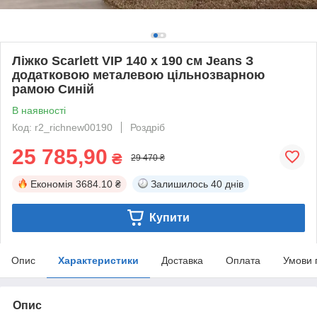
Ліжко Scarlett VIP 140 х 190 см Jeans З
додатковою металевою цільнозварною
рамою Синій
В наявності
Код: r2_richnew00190
Роздріб
25 785,90
₴
29 470 ₴
Економія
3684.10 ₴
Залишилось
40 днів
Купити
Опис
Характеристики
Доставка
Оплата
Умови 
Опис