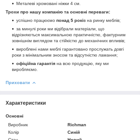
Металеві хромовані ніжки 4 см.
Трохи про нашу компанію та основні переваги:
успішно працюємо
понад 5 рокі
в на ринку меблів;
за минулі роки ми відібрали матеріали, що
відрізняються максимальною практичністю, фактурним
зовнішнім виглядом та стійкістю до механічних впливів;
вироблені нами меблі гарантовано прослужать довгі
роки з мінімальним зносом та відсутністю ламання;
офіційна гарантія
на всю продукцію, яку ми
виробляємо.
Приховати
Характеристики
Основні
Виробник
Richman
Колір
Синій
Стан
Новий