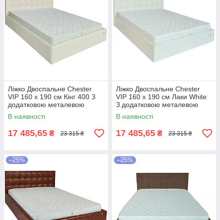
Ліжко Двоспальне Chester
Ліжко Двоспальне Chester
VIP 160 х 190 см Кінг 400 З
VIP 160 х 190 см Лаки White
додатковою металевою
З додатковою металевою
цільнозварною рамою C1
цільнозварною рамою Білий
В наявності
В наявності
Білий
17 485,65
17 485,65
₴
₴
23 315 ₴
23 315 ₴
–25%
–25%