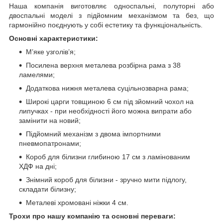
Наша компанія виготовляє односпальні, полуторні або
двоспальні моделі з підйомним механізмом та без, що
гармонійно поєднують у собі естетику та функціональність.
Основні характеристики:
М’яке узголів’я;
Посилена верхня металева розбірна рама з 38
ламелями;
Додаткова нижня металева суцільнозварна рама;
Широкі царги товщиною 6 см під зйомний чохол на
липучках - при необхідності його можна випрати або
замінити на новий;
Підйомний механізм з двома імпортними
пневмопатронами;
Короб для білизни глибиною 17 см з ламінованим
ХДФ на дні;
Знімний короб для білизни - зручно мити підлогу,
складати білизну;
Металеві хромовані ніжки 4 см.
Трохи про нашу компанію та основні переваги: