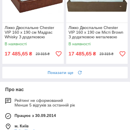
Ліжко Двоспальне Chester
Ліжко Двоспальне Chester
VIP 160 х 190 см Мадрас
VIP 160 х 190 см Місті Brown
Whisky З додатковою
З додатковою металевою
металевою цільнозварною
цільнозварною рамою
В наявності
В наявності
рамою Коричневий
Коричневий
17 485,65
17 485,65
₴
₴
23 315 ₴
23 315 ₴
Показати ще
Про нас
Рейтинг не сформований
Менше 5 відгуків за останній рік
Працює з 30.09.2014
м. Київ