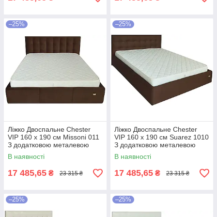
–25%
–25%
Ліжко Двоспальне Chester
Ліжко Двоспальне Chester
VIP 160 х 190 см Missoni 011
VIP 160 х 190 см Suarez 1010
З додатковою металевою
З додатковою металевою
цільнозварною рамою
цільнозварною рамою
В наявності
В наявності
Темно-коричневий
Коричневий
17 485,65
17 485,65
₴
₴
23 315 ₴
23 315 ₴
–25%
–25%