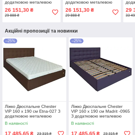
додатковою металевою
додатковою металевою
дод
цільнозварною рамою
цільнозварною рамою
ціл
26 151,30
26 151,30
29 
₴
₴
Синій
Синій
Сині
29 888 ₴
29 888 ₴
33 49
Акційні пропозиції та новинки
–25%
–25%
Ліжко Двоспальне Chester
Ліжко Двоспальне Chester
VIP 160 х 190 см Etna-027 З
VIP 160 х 190 см Madrit -0965
додатковою металевою
З додатковою металевою
цільнозварною рамою
цільнозварною рамою
В наявності
В наявності
Коричневий
Фіолетовий
17 485,65
17 485,65
₴
₴
23 315 ₴
23 315 ₴