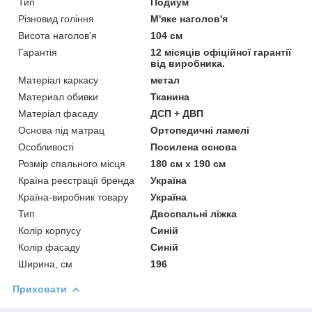
Тип
Подиум
Різновид гоління
М'яке наголов'я
Висота наголов'я
104 см
Гарантія
12 місяців офіційної гарантії
від виробника.
Матеріал каркасу
метал
Материал обивки
Тканина
Матеріал фасаду
ДСП + ДВП
Основа під матрац
Ортопедичні ламелі
Особливості
Посилена основа
Розмір спального місця
180 см х 190 см
Країна реєстрації бренда
Україна
Країна-виробник товару
Україна
Тип
Двоспальні ліжка
Колір корпусу
Синій
Колір фасаду
Синій
Ширина, см
196
Приховати