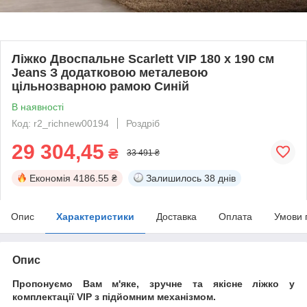
Ліжко Двоспальне Scarlett VIP 180 х 190 см
Jeans З додатковою металевою
цільнозварною рамою Синій
В наявності
Код: r2_richnew00194
Роздріб
29 304,45
₴
33 491 ₴
Економія
4186.55 ₴
Залишилось
38 днів
Опис
Характеристики
Доставка
Оплата
Умови 
Опис
Пропонуємо Вам м'яке, зручне та якiсне ліжко у
комплектації VIP
з підйомним механізмом.