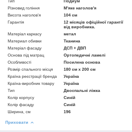
Тип
Подиум
Різновид гоління
М'яке наголов'я
Висота наголов'я
104 см
Гарантія
12 місяців офіційної гарантії
від виробника.
Матеріал каркасу
метал
Материал обивки
Тканина
Матеріал фасаду
ДСП + ДВП
Основа під матрац
Ортопедичні ламелі
Особливості
Посилена основа
Розмір спального місця
180 см х 200 см
Країна реєстрації бренда
Україна
Країна-виробник товару
Україна
Тип
Двоспальні ліжка
Колір корпусу
Синій
Колір фасаду
Синій
Ширина, см
196
Приховати