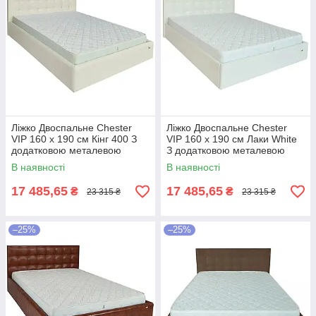
Ліжко Двоспальне Chester
Ліжко Двоспальне Chester
VIP 160 х 190 см Кінг 400 З
VIP 160 х 190 см Лаки White
додатковою металевою
З додатковою металевою
цільнозварною рамою C1
цільнозварною рамою Білий
В наявності
В наявності
Білий
17 485,65
17 485,65
₴
₴
23 315 ₴
23 315 ₴
–25%
–25%