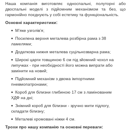
Наша компанія виготовляє односпальні, полуторні або
двоспальні моделі з підйомним механізмом та без, що
гармонійно поєднують у собі естетику та функціональність.
Основні характеристики:
М’яке узголів’я;
Посилена верхня металева розбірна рама з 38
ламелями;
Додаткова нижня металева суцільнозварна рама;
Широкі царги товщиною 6 см під зйомний чохол на
липучках - при необхідності його можна випрати або
замінити на новий;
Підйомний механізм з двома імпортними
пневмопатронами;
Короб для білизни глибиною 17 см з ламінованим
ХДФ на дні;
Знімний короб для білизни - зручно мити підлогу,
складати білизну;
Металеві хромовані ніжки 4 см.
Трохи про нашу компанію та основні переваги: