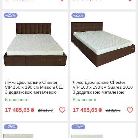
–25%
–25%
Ліжко Двоспальне Chester
Ліжко Двоспальне Chester
VIP 160 х 190 см Missoni 011
VIP 160 х 190 см Suarez 1010
З додатковою металевою
З додатковою металевою
цільнозварною рамою
цільнозварною рамою
В наявності
В наявності
Темно-коричневий
Коричневий
17 485,65
17 485,65
₴
₴
23 315 ₴
23 315 ₴
–25%
–25%