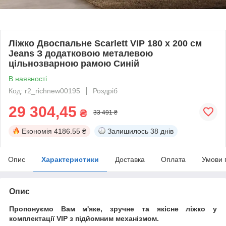
Ліжко Двоспальне Scarlett VIP 180 х 200 см
Jeans З додатковою металевою
цільнозварною рамою Синій
В наявності
Код: r2_richnew00195
Роздріб
29 304,45
₴
33 491 ₴
Економія
4186.55 ₴
Залишилось
38 днів
Опис
Характеристики
Доставка
Оплата
Умови 
Опис
Пропонуємо Вам м'яке, зручне та якiсне ліжко у
комплектації VIP
з підйомним механізмом.