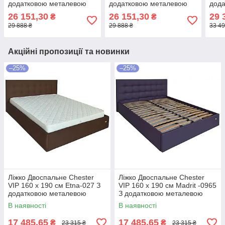
додатковою металевою
додатковою металевою
дод
цільнозварною рамою
цільнозварною рамою
ціл
26 151,30
26 151,30
29 
₴
₴
Синій
Синій
Сині
29 888 ₴
29 888 ₴
33 49
Акційні пропозиції та новинки
–25%
–25%
Ліжко Двоспальне Chester
Ліжко Двоспальне Chester
VIP 160 х 190 см Etna-027 З
VIP 160 х 190 см Madrit -0965
додатковою металевою
З додатковою металевою
цільнозварною рамою
цільнозварною рамою
В наявності
В наявності
Коричневий
Фіолетовий
17 485,65
17 485,65
₴
₴
23 315 ₴
23 315 ₴