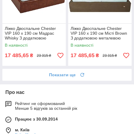
Ліжко Двоспальне Chester
Ліжко Двоспальне Chester
VIP 160 х 190 см Мадрас
VIP 160 х 190 см Місті Brown
Whisky З додатковою
З додатковою металевою
металевою цільнозварною
цільнозварною рамою
В наявності
В наявності
рамою Коричневий
Коричневий
17 485,65
17 485,65
₴
₴
23 315 ₴
23 315 ₴
Показати ще
Про нас
Рейтинг не сформований
Менше 5 відгуків за останній рік
Працює з 30.09.2014
м. Київ