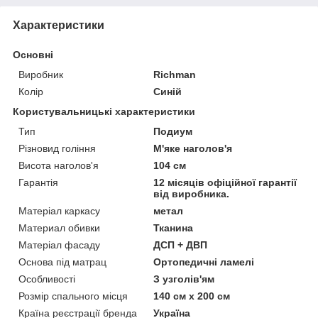
Характеристики
Основні
Виробник
Richman
Колір
Синій
Користувальницькі характеристики
Тип
Подиум
Різновид гоління
М'яке наголов'я
Висота наголов'я
104 см
Гарантія
12 місяців офіційної гарантії
від виробника.
Матеріал каркасу
метал
Материал обивки
Тканина
Матеріал фасаду
ДСП + ДВП
Основа під матрац
Ортопедичні ламелі
Особливості
З узголів'ям
Розмір спального місця
140 см х 200 см
Країна реєстрації бренда
Україна