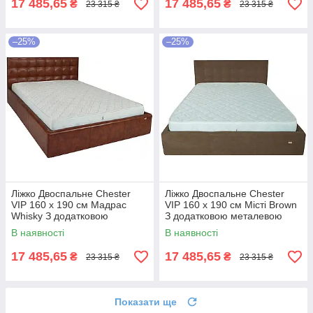
17 485,65
17 485,65
₴
₴
23 315 ₴
23 315 ₴
–25%
–25%
Ліжко Двоспальне Chester
Ліжко Двоспальне Chester
VIP 160 х 190 см Мадрас
VIP 160 х 190 см Місті Brown
Whisky З додатковою
З додатковою металевою
металевою цільнозварною
цільнозварною рамою
В наявності
В наявності
рамою Коричневий
Коричневий
17 485,65
17 485,65
₴
₴
23 315 ₴
23 315 ₴
Показати ще