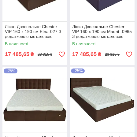
Ліжко Двоспальне Chester
Ліжко Двоспальне Chester
VIP 160 х 190 см Etna-027 З
VIP 160 х 190 см Madrit -0965
додатковою металевою
З додатковою металевою
цільнозварною рамою
цільнозварною рамою
В наявності
В наявності
Коричневий
Фіолетовий
17 485,65
17 485,65
₴
₴
23 315 ₴
23 315 ₴
–25%
–25%