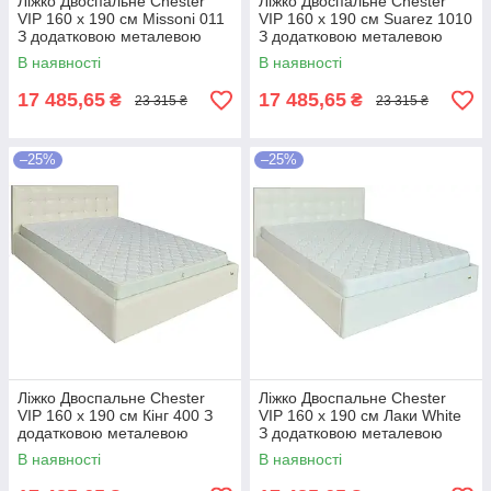
Ліжко Двоспальне Chester
Ліжко Двоспальне Chester
VIP 160 х 190 см Missoni 011
VIP 160 х 190 см Suarez 1010
З додатковою металевою
З додатковою металевою
цільнозварною рамою
цільнозварною рамою
В наявності
В наявності
Темно-коричневий
Коричневий
17 485,65
17 485,65
₴
₴
23 315 ₴
23 315 ₴
–25%
–25%
Ліжко Двоспальне Chester
Ліжко Двоспальне Chester
VIP 160 х 190 см Кінг 400 З
VIP 160 х 190 см Лаки White
додатковою металевою
З додатковою металевою
цільнозварною рамою C1
цільнозварною рамою Білий
В наявності
В наявності
Білий