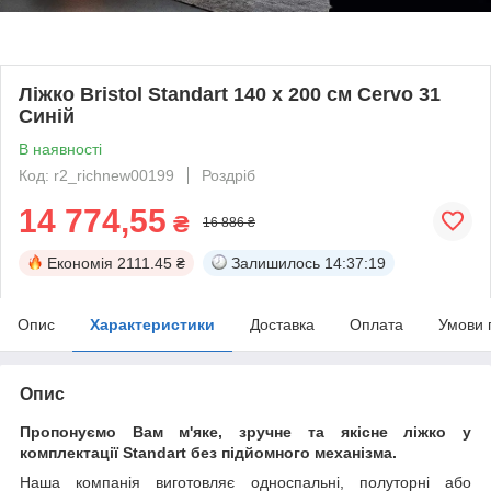
Ліжко Bristol Standart 140 х 200 см Cervo 31
Синій
В наявності
Код: r2_richnew00199
Роздріб
14 774,55
₴
16 886 ₴
Економія
2111.45 ₴
Залишилось
14:37:18
Опис
Характеристики
Доставка
Оплата
Умови 
Опис
Пропонуємо Вам м'яке, зручне та якiсне ліжко у
комплектації Standart без підйомного механізма.
Наша компанія виготовляє односпальні, полуторні або