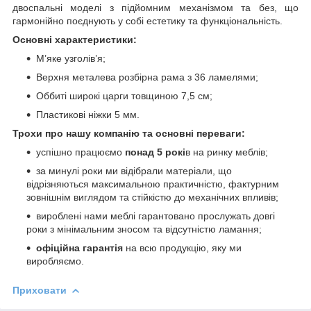
двоспальні моделі з підйомним механізмом та без, що
гармонійно поєднують у собі естетику та функціональність.
Основні характеристики:
М’яке узголів’я;
Верхня металева розбірна рама з 36 ламелями;
Оббиті широкі царги товщиною 7,5 см;
Пластикові ніжки 5 мм.
Трохи про нашу компанію та основні переваги:
успішно працюємо
понад 5 рокі
в на ринку меблів;
за минулі роки ми відібрали матеріали, що
відрізняються максимальною практичністю, фактурним
зовнішнім виглядом та стійкістю до механічних впливів;
вироблені нами меблі гарантовано прослужать довгі
роки з мінімальним зносом та відсутністю ламання;
офіційна гарантія
на всю продукцію, яку ми
виробляємо.
Приховати