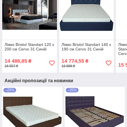
Ліжко Bristol Standart 120 х
Ліжко Bristol Standart 140 х
Ліжк
200 см Cervo 31 Синій
190 см Cervo 31 Синій
Stan
Cerv
14 486,85
14 774,55
₴
₴
15 
16 557 ₴
16 886 ₴
Акційні пропозиції та новинки
–25%
–25%