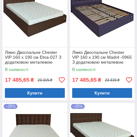
Ліжко Двоспальне Chester
Ліжко Двоспальне Chester
VIP 160 х 190 см Etna-027 З
VIP 160 х 190 см Madrit -0965
додатковою металевою
З додатковою металевою
цільнозварною рамою
цільнозварною рамою
В наявності
В наявності
Коричневий
Фіолетовий
17 485,65
17 485,65
₴
₴
23 315 ₴
23 315 ₴
Купити
Купити
–25%
–25%