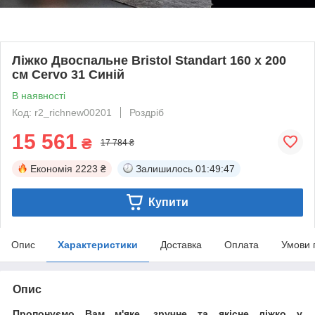
Ліжко Двоспальне Bristol Standart 160 х 200
см Cervo 31 Синій
В наявності
Код: r2_richnew00201
Роздріб
15 561
₴
17 784 ₴
Економія
2223 ₴
Залишилось
01:49:46
Купити
Опис
Характеристики
Доставка
Оплата
Умови 
Опис
Пропонуємо Вам м'яке, зручне та якiсне ліжко у