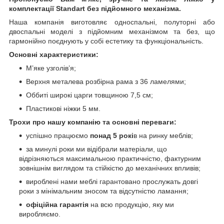
комплектації Standart без підйомного механізма.
Наша компанія виготовляє односпальні, полуторні або
двоспальні моделі з підйомним механізмом та без, що
гармонійно поєднують у собі естетику та функціональність.
Основні характеристики:
М’яке узголів’я;
Верхня металева розбірна рама з 36 ламелями;
Оббиті широкі царги товщиною 7,5 см;
Пластикові ніжки 5 мм.
Трохи про нашу компанію та основні переваги:
успішно працюємо
понад 5 рокі
в на ринку меблів;
за минулі роки ми відібрали матеріали, що
відрізняються максимальною практичністю, фактурним
зовнішнім виглядом та стійкістю до механічних впливів;
вироблені нами меблі гарантовано прослужать довгі
роки з мінімальним зносом та відсутністю ламання;
офіційна гарантія
на всю продукцію, яку ми
виробляємо.