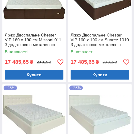
Ліжко Двоспальне Chester
Ліжко Двоспальне Chester
VIP 160 х 190 см Missoni 011
VIP 160 х 190 см Suarez 1010
З додатковою металевою
З додатковою металевою
цільнозварною рамою
цільнозварною рамою
В наявності
В наявності
Темно-коричневий
Коричневий
17 485,65
17 485,65
₴
₴
23 315 ₴
23 315 ₴
Купити
Купити
–25%
–25%