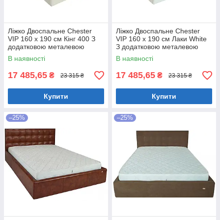
Ліжко Двоспальне Chester
Ліжко Двоспальне Chester
VIP 160 х 190 см Кінг 400 З
VIP 160 х 190 см Лаки White
додатковою металевою
З додатковою металевою
цільнозварною рамою C1
цільнозварною рамою Білий
В наявності
В наявності
Білий
17 485,65
17 485,65
₴
₴
23 315 ₴
23 315 ₴
Купити
Купити
–25%
–25%