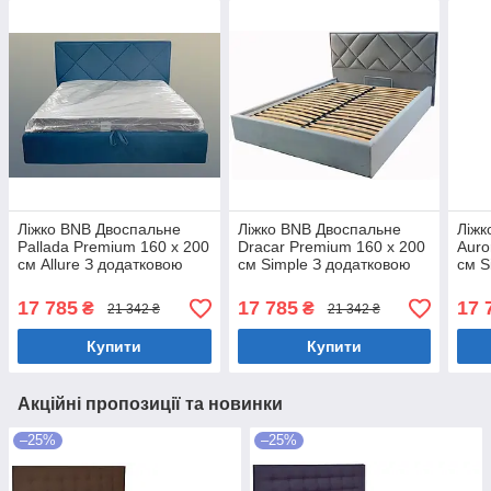
Ліжко BNB Двоспальне
Ліжко BNB Двоспальне
Ліжк
Pallada Premium 160 х 200
Dracar Premium 160 х 200
Auro
см Allure З додатковою
см Simple З додатковою
см S
металевою цільнозварною
металевою цільнозварною
мета
рамою Синій
рамою Синій
рам
17 785
17 785
17 
₴
₴
21 342 ₴
21 342 ₴
Купити
Купити
Акційні пропозиції та новинки
–25%
–25%