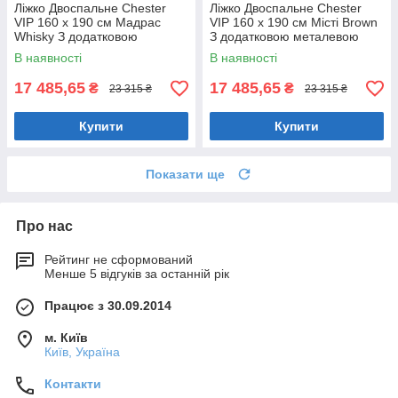
Ліжко Двоспальне Chester
Ліжко Двоспальне Chester
VIP 160 х 190 см Мадрас
VIP 160 х 190 см Місті Brown
Whisky З додатковою
З додатковою металевою
металевою цільнозварною
цільнозварною рамою
В наявності
В наявності
рамою Коричневий
Коричневий
17 485,65
17 485,65
₴
₴
23 315 ₴
23 315 ₴
Купити
Купити
Показати ще
Про нас
Рейтинг не сформований
Менше 5 відгуків за останній рік
Працює з 30.09.2014
м. Київ
Київ, Україна
Контакти