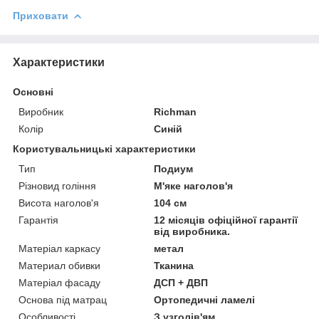
Приховати
Характеристики
Основні
Виробник
Richman
Колір
Синій
Користувальницькі характеристики
Тип
Подиум
Різновид гоління
М'яке наголов'я
Висота наголов'я
104 см
Гарантія
12 місяців офіційної гарантії
від виробника.
Матеріал каркасу
метал
Материал обивки
Тканина
Матеріал фасаду
ДСП + ДВП
Основа під матрац
Ортопедичні ламелі
Особливості
З узголів'ям