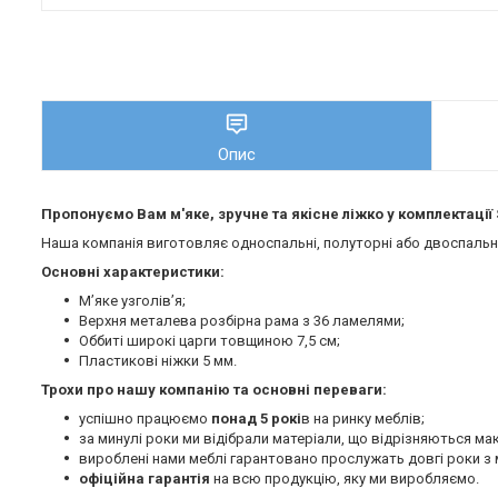
Опис
Пропонуємо Вам м'яке, зручне та якiсне ліжко у комплектації
Наша компанія виготовляє односпальні, полуторні або двоспальні 
Основні характеристики:
М’яке узголів’я;
Верхня металева розбірна рама з 36 ламелями;
Оббиті широкі царги товщиною 7,5 см;
Пластикові ніжки 5 мм.
Трохи про нашу компанію та основні переваги:
успішно працюємо
понад 5 рокі
в на ринку меблів;
за минулі роки ми відібрали матеріали, що відрізняються м
вироблені нами меблі гарантовано прослужать довгі роки з 
офіційна гарантія
на всю продукцію, яку ми виробляємо.