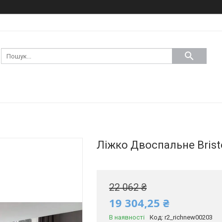
Ліжко Двоспальне Bristo
22 062 ₴
19 304,25 ₴
В наявності
Код:
r2_richnew00203