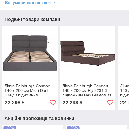
Всі умови повернення
Подібні товари компанії
Ліжко Edinburgh Comfort
Ліжко Edinburgh Comfort
Ліжк
140 х 200 см Місті Dark
140 х 200 см Fly 2231 З
140 
Grey З підйомним
підйомним механізмом та
підй
механізмом та нішою для
нішою для білизни Темно-
нішо
22 298
22 298
22 
₴
₴
білизни Темно-сірий
коричневий
Акційні пропозиції та новинки
–25%
–25%