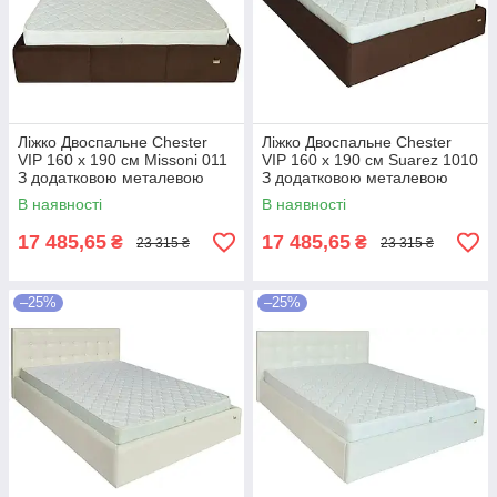
Ліжко Двоспальне Chester
Ліжко Двоспальне Chester
VIP 160 х 190 см Missoni 011
VIP 160 х 190 см Suarez 1010
З додатковою металевою
З додатковою металевою
цільнозварною рамою
цільнозварною рамою
В наявності
В наявності
Темно-коричневий
Коричневий
17 485,65
17 485,65
₴
₴
23 315 ₴
23 315 ₴
–25%
–25%