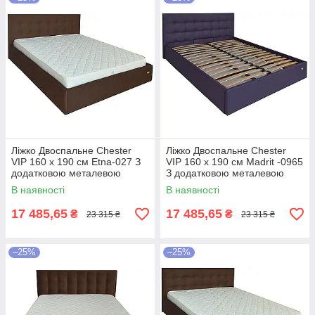
Ліжко Двоспальне Chester
Ліжко Двоспальне Chester
VIP 160 х 190 см Etna-027 З
VIP 160 х 190 см Madrit -0965
додатковою металевою
З додатковою металевою
цільнозварною рамою
цільнозварною рамою
В наявності
В наявності
Коричневий
Фіолетовий
17 485,65
17 485,65
₴
₴
23 315 ₴
23 315 ₴
–25%
–25%