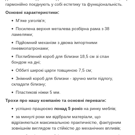
гармонійно поєднують у собі естетику та функціональність.
Основні характеристики:
М’яке узголів’я;
Посилена верхня металева розбірна рама з 38
ламелями;
Підйомний механізм з двома імпортними
пневмопатронами;
Поглиблений короб для білизни 18,5 см зі спан
бондом на дні;
Оббиті широкі царги товщиною 7,5 см;
Знімний короб для білизни - зручно мити підлогу,
складати білизну;
Пластикові ніжки 5 мм.
Трохи про нашу компанію та основні переваги:
успішно працюємо
понад 5 рокі
в на ринку меблів;
за минулі роки ми відібрали матеріали, що
відрізняються максимальною практичністю, фактурним
зовнішнім виглядом та стійкістю до механічних впливів;