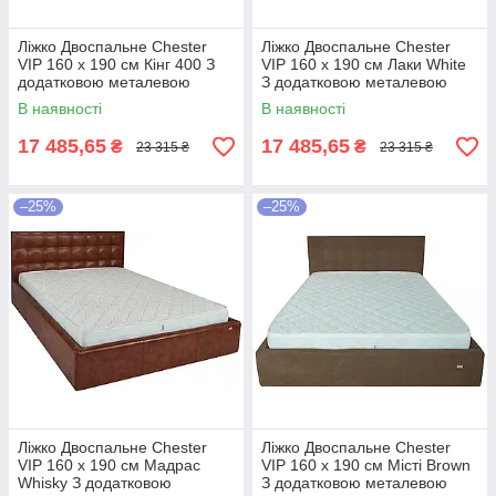
Ліжко Двоспальне Chester
Ліжко Двоспальне Chester
VIP 160 х 190 см Кінг 400 З
VIP 160 х 190 см Лаки White
додатковою металевою
З додатковою металевою
цільнозварною рамою C1
цільнозварною рамою Білий
В наявності
В наявності
Білий
17 485,65
17 485,65
₴
₴
23 315 ₴
23 315 ₴
–25%
–25%
Ліжко Двоспальне Chester
Ліжко Двоспальне Chester
VIP 160 х 190 см Мадрас
VIP 160 х 190 см Місті Brown
Whisky З додатковою
З додатковою металевою