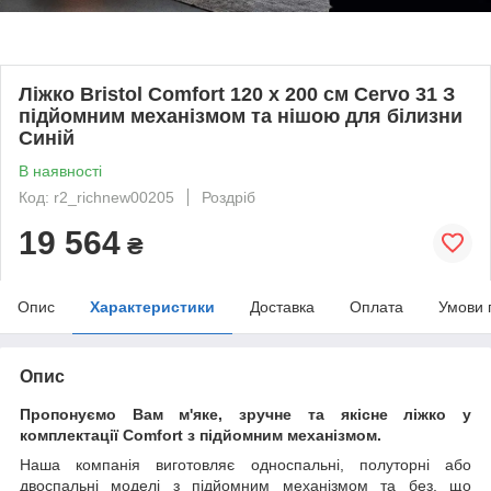
Ліжко Bristol Comfort 120 х 200 см Cervo 31 З
підйомним механізмом та нішою для білизни
Синій
В наявності
Код: r2_richnew00205
Роздріб
19 564
₴
Опис
Характеристики
Доставка
Оплата
Умови 
Опис
Пропонуємо Вам м'яке, зручне та якiсне ліжко у
комплектації Comfort з підйомним механізмом.
Наша компанія виготовляє односпальні, полуторні або
двоспальні моделі з підйомним механізмом та без, що