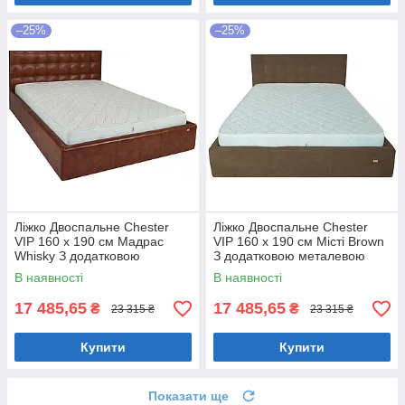
–25%
–25%
Ліжко Двоспальне Chester
Ліжко Двоспальне Chester
VIP 160 х 190 см Мадрас
VIP 160 х 190 см Місті Brown
Whisky З додатковою
З додатковою металевою
металевою цільнозварною
цільнозварною рамою
В наявності
В наявності
рамою Коричневий
Коричневий
17 485,65
17 485,65
₴
₴
23 315 ₴
23 315 ₴
Купити
Купити
Показати ще