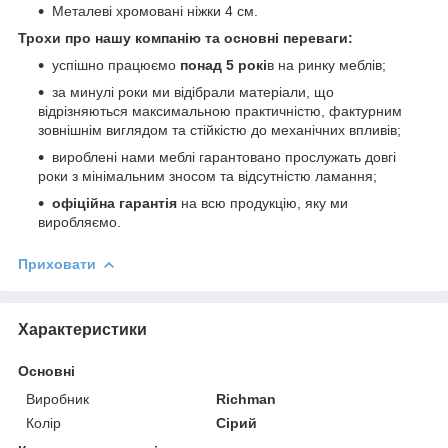
Металеві хромовані ніжки 4 см.
Трохи про нашу компанію та основні переваги:
успішно працюємо
понад 5 рокі
в на ринку меблів;
за минулі роки ми відібрали матеріали, що
відрізняються максимальною практичністю, фактурним
зовнішнім виглядом та стійкістю до механічних впливів;
вироблені нами меблі гарантовано прослужать довгі
роки з мінімальним зносом та відсутністю ламання;
офіційна гарантія
на всю продукцію, яку ми
виробляємо.
Приховати
Характеристики
Основні
Виробник
Richman
Колір
Сірий