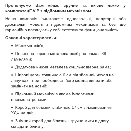
Пропонуємо Вам м'яке, зручне та якiсне ліжко у
комплектації VIP
з підйомним механізмом.
Наша компанія виготовляє односпальні, полуторні або
двоспальні моделі з підйомним механізмом та без, що
гармонійно поєднують у собі естетику та функціональність.
Основні характеристики:
М’яке узголів’я;
Посилена верхня металева розбірна рама з 38
ламелями;
Додаткова нижня металева суцільнозварна рама;
Широкі царги товщиною 6 см під зйомний чохол на
липучках - при необхідності його можна випрати або
замінити на новий;
Підйомний механізм з двома імпортними
пневмопатронами;
Короб для білизни глибиною 17 см з ламінованим
ХДФ на дні;
Знімний короб для білизни - зручно мити підлогу,
складати білизну;