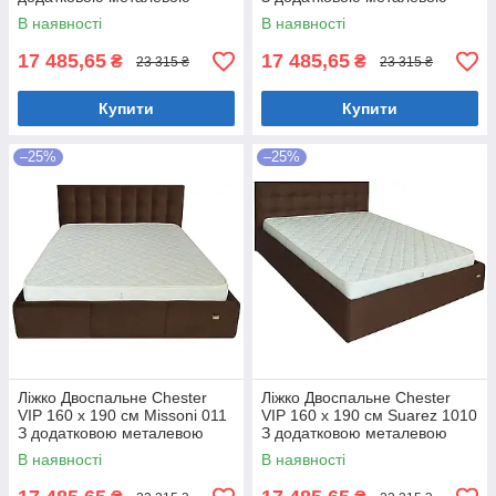
цільнозварною рамою
цільнозварною рамою
В наявності
В наявності
Коричневий
Фіолетовий
17 485,65
17 485,65
₴
₴
23 315 ₴
23 315 ₴
Купити
Купити
–25%
–25%
Ліжко Двоспальне Chester
Ліжко Двоспальне Chester
VIP 160 х 190 см Missoni 011
VIP 160 х 190 см Suarez 1010
З додатковою металевою
З додатковою металевою
цільнозварною рамою
цільнозварною рамою
В наявності
В наявності
Темно-коричневий
Коричневий