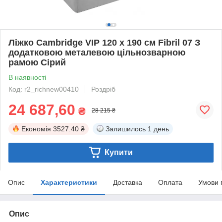
Ліжко Cambridge VIP 120 х 190 см Fibril 07 З
додатковою металевою цільнозварною
рамою Сірий
В наявності
Код: r2_richnew00410
Роздріб
24 687,60
₴
28 215 ₴
Економія
3527.40 ₴
Залишилось
1 день
Купити
Опис
Характеристики
Доставка
Оплата
Умови 
Опис