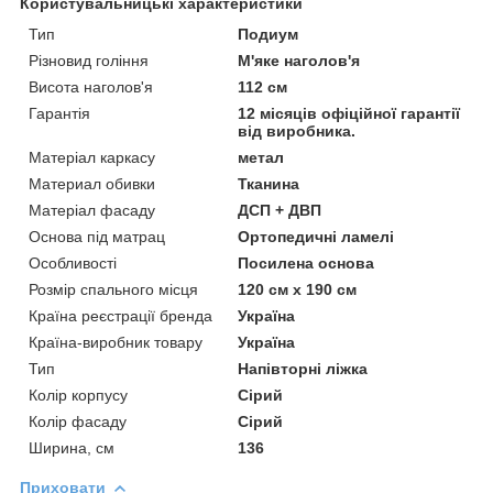
Користувальницькі характеристики
Тип
Подиум
Різновид гоління
М'яке наголов'я
Висота наголов'я
112 см
Гарантія
12 місяців офіційної гарантії
від виробника.
Матеріал каркасу
метал
Материал обивки
Тканина
Матеріал фасаду
ДСП + ДВП
Основа під матрац
Ортопедичні ламелі
Особливості
Посилена основа
Розмір спального місця
120 см х 190 см
Країна реєстрації бренда
Україна
Країна-виробник товару
Україна
Тип
Напівторні ліжка
Колір корпусу
Сірий
Колір фасаду
Сірий
Ширина, см
136
Приховати