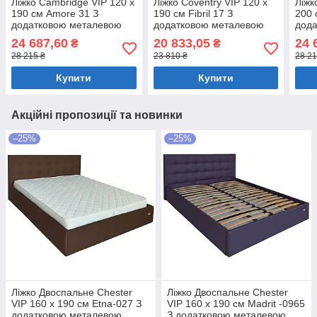
Ліжко Cambridge VIP 120 х
Ліжко Coventry VIP 120 х
Ліжк
190 см Amore 31 З
190 см Fibril 17 З
200 
додатковою металевою
додатковою металевою
дод
цільнозварною рамою
цільнозварною рамою
ціл
24 687,60
20 833,05
24 
₴
₴
Сірий
Оливковий
Темн
28 215 ₴
23 810 ₴
28 21
Купити
Купити
Акційні пропозиції та новинки
–25%
–25%
Ліжко Двоспальне Chester
Ліжко Двоспальне Chester
VIP 160 х 190 см Etna-027 З
VIP 160 х 190 см Madrit -0965
додатковою металевою
З додатковою металевою