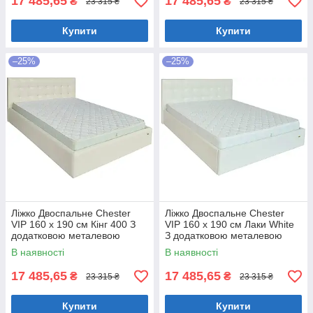
17 485,65
17 485,65
₴
₴
23 315 ₴
23 315 ₴
Купити
Купити
–25%
–25%
Ліжко Двоспальне Chester
Ліжко Двоспальне Chester
VIP 160 х 190 см Кінг 400 З
VIP 160 х 190 см Лаки White
додатковою металевою
З додатковою металевою
цільнозварною рамою C1
цільнозварною рамою Білий
В наявності
В наявності
Білий
17 485,65
17 485,65
₴
₴
23 315 ₴
23 315 ₴
Купити
Купити