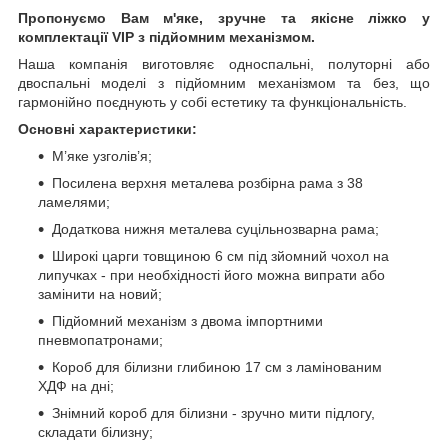
Пропонуємо Вам м'яке, зручне та якiсне ліжко у
комплектації VIP
з підйомним механізмом.
Наша компанія виготовляє односпальні, полуторні або
двоспальні моделі з підйомним механізмом та без, що
гармонійно поєднують у собі естетику та функціональність.
Основні характеристики:
М’яке узголів’я;
Посилена верхня металева розбірна рама з 38
ламелями;
Додаткова нижня металева суцільнозварна рама;
Широкі царги товщиною 6 см під зйомний чохол на
липучках - при необхідності його можна випрати або
замінити на новий;
Підйомний механізм з двома імпортними
пневмопатронами;
Короб для білизни глибиною 17 см з ламінованим
ХДФ на дні;
Знімний короб для білизни - зручно мити підлогу,
складати білизну;