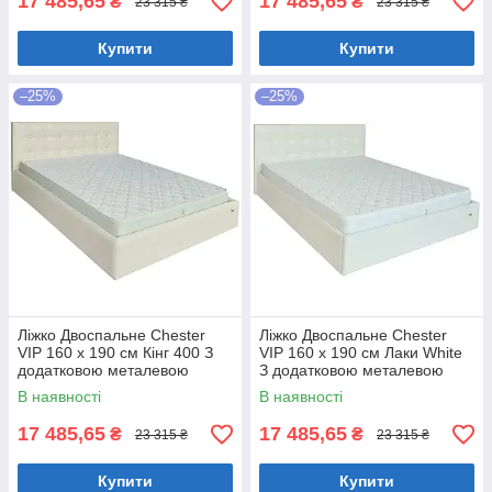
17 485,65
17 485,65
₴
₴
23 315 ₴
23 315 ₴
Купити
Купити
–25%
–25%
Ліжко Двоспальне Chester
Ліжко Двоспальне Chester
VIP 160 х 190 см Кінг 400 З
VIP 160 х 190 см Лаки White
додатковою металевою
З додатковою металевою
цільнозварною рамою C1
цільнозварною рамою Білий
В наявності
В наявності
Білий
17 485,65
17 485,65
₴
₴
23 315 ₴
23 315 ₴
Купити
Купити