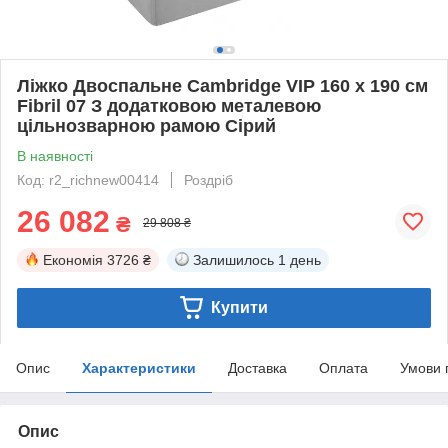
Ліжко Двоспальне Cambridge VIP 160 х 190 см
Fibril 07 З додатковою металевою
цільнозварною рамою Сірий
В наявності
Код: r2_richnew00414
Роздріб
26 082
₴
29 808 ₴
Економія
3726 ₴
Залишилось
1 день
Купити
Опис
Характеристики
Доставка
Оплата
Умови 
Опис