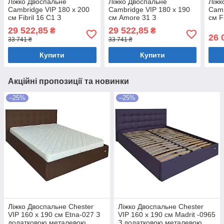
Ліжко Двоспальне
Ліжко Двоспальне
Ліжк
Cambridge VIP 180 х 200
Cambridge VIP 180 х 190
Camb
см Fibril 16 С1 З
см Amore 31 З
см F
додатковою металевою
додатковою металевою
дод
29 522,85
29 522,85
₴
₴
цільнозварною рамою
цільнозварною рамою
ціл
26 
33 741 ₴
33 741 ₴
Темно-сірий
Сірий
Темн
Купити
Купити
Акційні пропозиції та новинки
–25%
–25%
Ліжко Двоспальне Chester
Ліжко Двоспальне Chester
VIP 160 х 190 см Etna-027 З
VIP 160 х 190 см Madrit -0965
додатковою металевою
З додатковою металевою