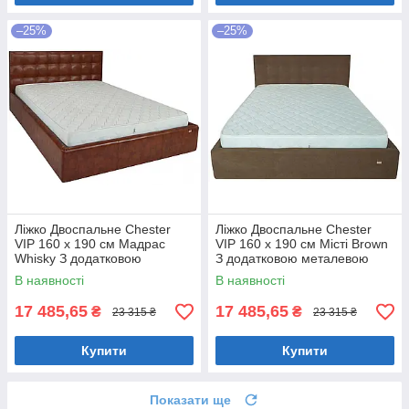
–25%
–25%
Ліжко Двоспальне Chester
Ліжко Двоспальне Chester
VIP 160 х 190 см Мадрас
VIP 160 х 190 см Місті Brown
Whisky З додатковою
З додатковою металевою
металевою цільнозварною
цільнозварною рамою
В наявності
В наявності
рамою Коричневий
Коричневий
17 485,65
17 485,65
₴
₴
23 315 ₴
23 315 ₴
Купити
Купити
Показати ще