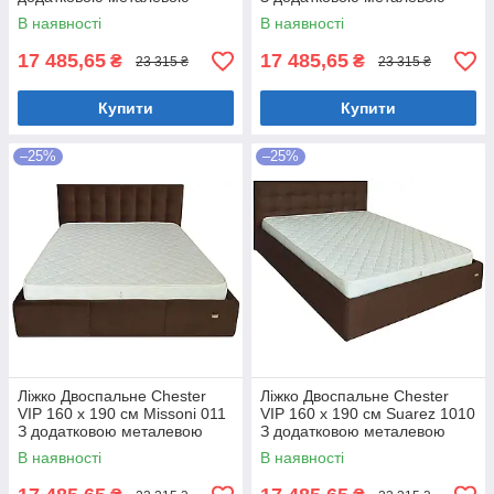
цільнозварною рамою
цільнозварною рамою
В наявності
В наявності
Коричневий
Фіолетовий
17 485,65
17 485,65
₴
₴
23 315 ₴
23 315 ₴
Купити
Купити
–25%
–25%
Ліжко Двоспальне Chester
Ліжко Двоспальне Chester
VIP 160 х 190 см Missoni 011
VIP 160 х 190 см Suarez 1010
З додатковою металевою
З додатковою металевою
цільнозварною рамою
цільнозварною рамою
В наявності
В наявності
Темно-коричневий
Коричневий