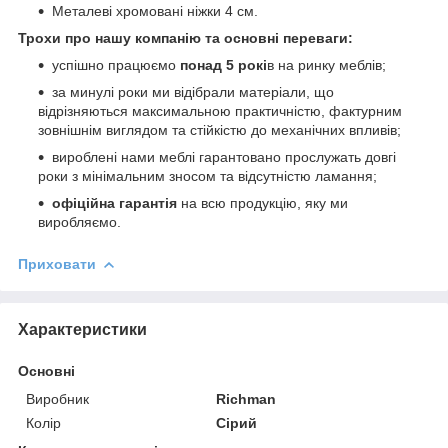
Металеві хромовані ніжки 4 см.
Трохи про нашу компанію та основні переваги:
успішно працюємо
понад 5 рокі
в на ринку меблів;
за минулі роки ми відібрали матеріали, що
відрізняються максимальною практичністю, фактурним
зовнішнім виглядом та стійкістю до механічних впливів;
вироблені нами меблі гарантовано прослужать довгі
роки з мінімальним зносом та відсутністю ламання;
офіційна гарантія
на всю продукцію, яку ми
виробляємо.
Приховати
Характеристики
Основні
Виробник
Richman
Колір
Сірий