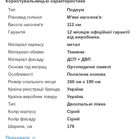
Користувальницькі характеристики
Тип
Подиум
Різновид гоління
М'яке наголов'я
Висота наголов'я
112 см
Гарантія
12 місяців офіційної гарантії
від виробника.
Матеріал каркасу
метал
Материал обивки
Тканина
Матеріал фасаду
ДСП + ДВП
Основа під матрац
Ортопедичні ламелі
Особливості
Посилена основа
Розмір спального місця
160 см х 190 см
Країна реєстрації бренда
Україна
Країна-виробник товару
Україна
Тип
Двоспальні ліжка
Колір корпусу
Сірий
Колір фасаду
Сірий
Ширина, см
176
Приховати