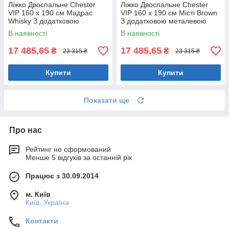
Ліжко Двоспальне Chester
Ліжко Двоспальне Chester
VIP 160 х 190 см Мадрас
VIP 160 х 190 см Місті Brown
Whisky З додатковою
З додатковою металевою
металевою цільнозварною
цільнозварною рамою
В наявності
В наявності
рамою Коричневий
Коричневий
17 485,65
17 485,65
₴
₴
23 315 ₴
23 315 ₴
Купити
Купити
Показати ще
Про нас
Рейтинг не сформований
Менше 5 відгуків за останній рік
Працює з 30.09.2014
м. Київ
Київ, Україна
Контакти