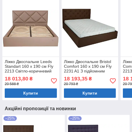
Ліжко Двоспальне Leeds
Ліжко Двоспальне Bristol
Ліжк
Standart 160 х 190 см Fly
Comfort 160 х 190 см Fly
Comf
2213 Світло-коричневий
2231 A1 З підйомним
2213
механізмом та нішою для
меха
18 013,80
18 193,35
18 
₴
₴
білизни Темно-коричневий
біли
20 588 ₴
20 793 ₴
20 79
Купити
Купити
Акційні пропозиції та новинки
–25%
–25%