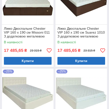
Ліжко Двоспальне Chester
Ліжко Двоспальне Chester
VIP 160 х 190 см Missoni 011
VIP 160 х 190 см Suarez 1010
З додатковою металевою
З додатковою металевою
цільнозварною рамою
цільнозварною рамою
В наявності
В наявності
Темно-коричневий
Коричневий
17 485,65
17 485,65
₴
₴
23 315 ₴
23 315 ₴
Купити
Купити
–25%
–25%