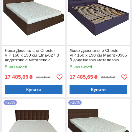
Ліжко Двоспальне Chester
Ліжко Двоспальне Chester
VIP 160 х 190 см Etna-027 З
VIP 160 х 190 см Madrit -0965
додатковою металевою
З додатковою металевою
цільнозварною рамою
цільнозварною рамою
В наявності
В наявності
Коричневий
Фіолетовий
17 485,65
17 485,65
₴
₴
23 315 ₴
23 315 ₴
Купити
Купити
–25%
–25%