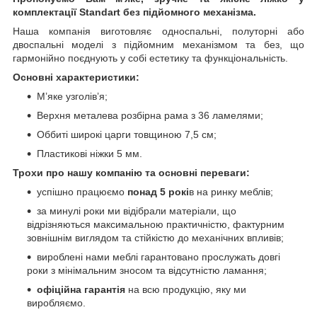
комплектації Standart без підйомного механізма.
Наша компанія виготовляє односпальні, полуторні або
двоспальні моделі з підйомним механізмом та без, що
гармонійно поєднують у собі естетику та функціональність.
Основні характеристики:
М’яке узголів’я;
Верхня металева розбірна рама з 36 ламелями;
Оббиті широкі царги товщиною 7,5 см;
Пластикові ніжки 5 мм.
Трохи про нашу компанію та основні переваги:
успішно працюємо
понад 5 рокі
в на ринку меблів;
за минулі роки ми відібрали матеріали, що
відрізняються максимальною практичністю, фактурним
зовнішнім виглядом та стійкістю до механічних впливів;
вироблені нами меблі гарантовано прослужать довгі
роки з мінімальним зносом та відсутністю ламання;
офіційна гарантія
на всю продукцію, яку ми
виробляємо.