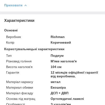
Приховати
Характеристики
Основні
Виробник
Richman
Колір
Коричневий
Користувальницькі характеристики
Тип
Подиум
Різновид гоління
М'яке наголов'я
Висота наголов'я
104 см
Гарантія
12 місяців офіційної гарантії
від виробника.
Матеріал каркасу
метал
Материал обивки
Екошкіра
Матеріал фасаду
ДСП + ДВП
Основа під матрац
Ортопедичні ламелі
Особливості
З узголів'ям