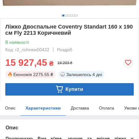
Ліжко Двоспальне Coventry Standart 160 х 190
см Fly 2213 Коричневий
В наявності
Код: r2_richnew00422
Роздріб
15 927,45
₴
18 203 ₴
Економія
2275.55 ₴
Залишилось
4 дні
Купити
Опис
Характеристики
Доставка
Оплата
Умови 
Опис
Пропонуємо Вам м'яке, зручне та якiсне ліжко у