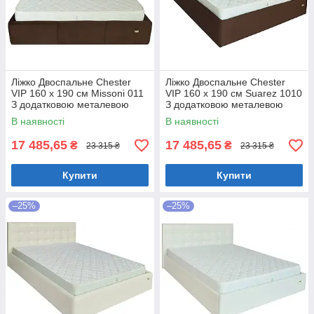
Ліжко Двоспальне Chester
Ліжко Двоспальне Chester
VIP 160 х 190 см Missoni 011
VIP 160 х 190 см Suarez 1010
З додатковою металевою
З додатковою металевою
цільнозварною рамою
цільнозварною рамою
В наявності
В наявності
Темно-коричневий
Коричневий
17 485,65
17 485,65
₴
₴
23 315 ₴
23 315 ₴
Купити
Купити
–25%
–25%