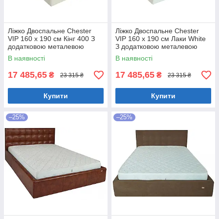
Ліжко Двоспальне Chester
Ліжко Двоспальне Chester
VIP 160 х 190 см Кінг 400 З
VIP 160 х 190 см Лаки White
додатковою металевою
З додатковою металевою
цільнозварною рамою C1
цільнозварною рамою Білий
В наявності
В наявності
Білий
17 485,65
17 485,65
₴
₴
23 315 ₴
23 315 ₴
Купити
Купити
–25%
–25%