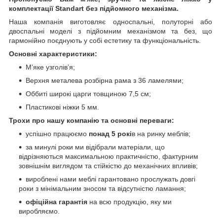
комплектації Standart без підйомного механізма.
Наша компанія виготовляє односпальні, полуторні або
двоспальні моделі з підйомним механізмом та без, що
гармонійно поєднують у собі естетику та функціональність.
Основні характеристики:
М’яке узголів’я;
Верхня металева розбірна рама з 36 ламелями;
Оббиті широкі царги товщиною 7,5 см;
Пластикові ніжки 5 мм.
Трохи про нашу компанію та основні переваги:
успішно працюємо
понад 5 рокі
в на ринку меблів;
за минулі роки ми відібрали матеріали, що
відрізняються максимальною практичністю, фактурним
зовнішнім виглядом та стійкістю до механічних впливів;
вироблені нами меблі гарантовано прослужать довгі
роки з мінімальним зносом та відсутністю ламання;
офіційна гарантія
на всю продукцію, яку ми
виробляємо.