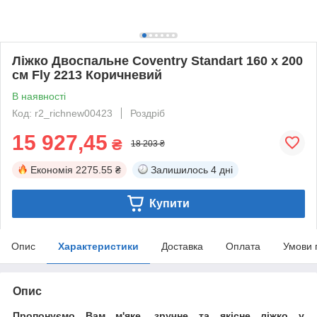
Ліжко Двоспальне Coventry Standart 160 х 200
см Fly 2213 Коричневий
В наявності
Код: r2_richnew00423
Роздріб
15 927,45
₴
18 203 ₴
Економія
2275.55 ₴
Залишилось
4 дні
Купити
Опис
Характеристики
Доставка
Оплата
Умови 
Опис
Пропонуємо Вам м'яке, зручне та якiсне ліжко у