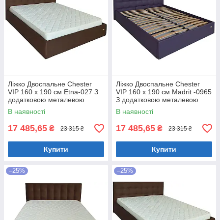
Ліжко Двоспальне Chester
Ліжко Двоспальне Chester
VIP 160 х 190 см Etna-027 З
VIP 160 х 190 см Madrit -0965
додатковою металевою
З додатковою металевою
цільнозварною рамою
цільнозварною рамою
В наявності
В наявності
Коричневий
Фіолетовий
17 485,65
17 485,65
₴
₴
23 315 ₴
23 315 ₴
Купити
Купити
–25%
–25%