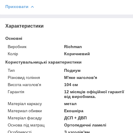
Приховати
Характеристики
Основні
Виробник
Richman
Колір
Коричневий
Користувальницькі характеристики
Тип
Подиум
Різновид гоління
М'яке наголов'я
Висота наголов'я
104 см
Гарантія
12 місяців офіційної гарантії
від виробника.
Матеріал каркасу
метал
Материал обивки
Екошкіра
Матеріал фасаду
ДСП + ДВП
Основа під матрац
Ортопедичні ламелі
Особливості
З узголів'ям