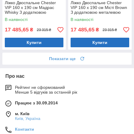
Ліжко Двоспальне Chester
Ліжко Двоспальне Chester
VIP 160 х 190 см Мадрас
VIP 160 х 190 см Місті Brown
Whisky З додатковою
З додатковою металевою
металевою цільнозварною
цільнозварною рамою
В наявності
В наявності
рамою Коричневий
Коричневий
17 485,65
17 485,65
₴
₴
23 315 ₴
23 315 ₴
Купити
Купити
Показати ще
Про нас
Рейтинг не сформований
Менше 5 відгуків за останній рік
Працює з 30.09.2014
м. Київ
Київ, Україна
Контакти