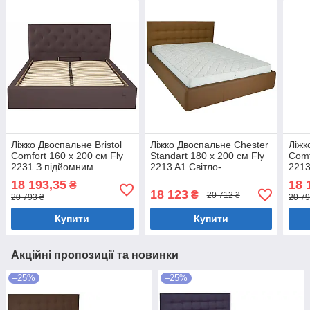
Ліжко Двоспальне Bristol
Ліжко Двоспальне Chester
Ліжк
Comfort 160 х 200 см Fly
Standart 180 х 200 см Fly
Comf
2231 З підйомним
2213 A1 Світло-
2213
механізмом та нішою для
коричневий
меха
18 193,35
18 
₴
білизни Темно-коричневий
біли
18 123
₴
20 712 ₴
20 793 ₴
20 79
Купити
Купити
Акційні пропозиції та новинки
–25%
–25%