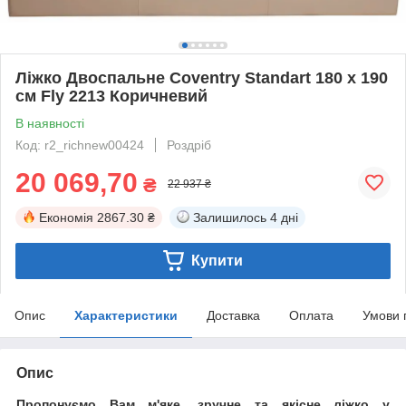
Ліжко Двоспальне Coventry Standart 180 х 190
см Fly 2213 Коричневий
В наявності
Код: r2_richnew00424
Роздріб
20 069,70
₴
22 937 ₴
Економія
2867.30 ₴
Залишилось
4 дні
Купити
Опис
Характеристики
Доставка
Оплата
Умови 
Опис
Пропонуємо Вам м'яке, зручне та якiсне ліжко у