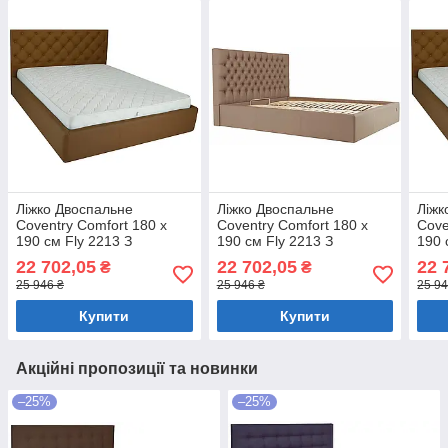
Ліжко Двоспальне
Ліжко Двоспальне
Ліжк
Coventry Comfort 180 х
Coventry Comfort 180 х
Cove
190 см Fly 2213 З
190 см Fly 2213 З
190 
підйомним механізмом та
підйомним механізмом та
підй
22 702,05
22 702,05
22 
₴
₴
нішою для білизни Світло-
нішою для білизни
нішо
25 946 ₴
25 946 ₴
25 94
коричневий
Коричневий
кори
Купити
Купити
Акційні пропозиції та новинки
–25%
–25%