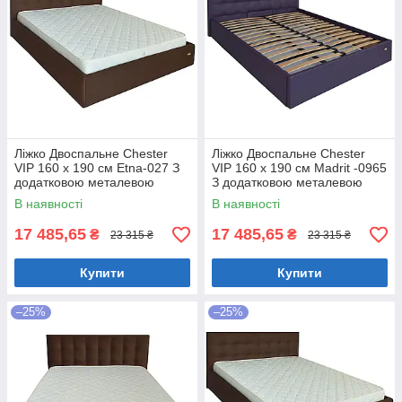
Ліжко Двоспальне Chester
Ліжко Двоспальне Chester
VIP 160 х 190 см Etna-027 З
VIP 160 х 190 см Madrit -0965
додатковою металевою
З додатковою металевою
цільнозварною рамою
цільнозварною рамою
В наявності
В наявності
Коричневий
Фіолетовий
17 485,65
17 485,65
₴
₴
23 315 ₴
23 315 ₴
Купити
Купити
–25%
–25%