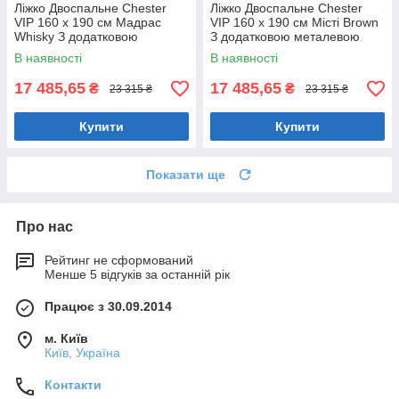
Ліжко Двоспальне Chester
Ліжко Двоспальне Chester
VIP 160 х 190 см Мадрас
VIP 160 х 190 см Місті Brown
Whisky З додатковою
З додатковою металевою
металевою цільнозварною
цільнозварною рамою
В наявності
В наявності
рамою Коричневий
Коричневий
17 485,65
17 485,65
₴
₴
23 315 ₴
23 315 ₴
Купити
Купити
Показати ще
Про нас
Рейтинг не сформований
Менше 5 відгуків за останній рік
Працює з 30.09.2014
м. Київ
Київ, Україна
Контакти