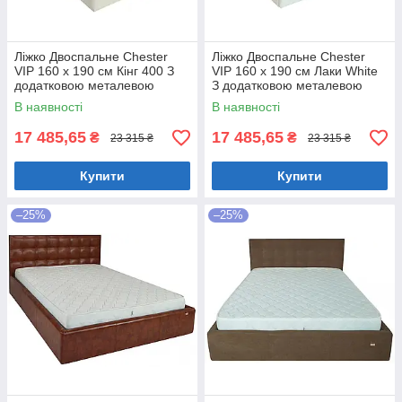
Ліжко Двоспальне Chester
Ліжко Двоспальне Chester
VIP 160 х 190 см Кінг 400 З
VIP 160 х 190 см Лаки White
додатковою металевою
З додатковою металевою
цільнозварною рамою C1
цільнозварною рамою Білий
В наявності
В наявності
Білий
17 485,65
17 485,65
₴
₴
23 315 ₴
23 315 ₴
Купити
Купити
–25%
–25%