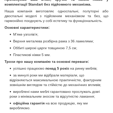
комплектації Standart без підйомного механізма.
Наша компанія виготовляє односпальні, полуторні або
двоспальні моделі з підйомним механізмом та без, що
гармонійно поєднують у собі естетику та функціональність.
Основні характеристики:
М’яке узголів’я;
Верхня металева розбірна рама з 36 ламелями;
Оббиті широкі царги товщиною 7,5 см;
Пластикові ніжки 5 мм.
Трохи про нашу компанію та основні переваги:
успішно працюємо
понад 5 рокі
в на ринку меблів;
за минулі роки ми відібрали матеріали, що
відрізняються максимальною практичністю, фактурним
зовнішнім виглядом та стійкістю до механічних впливів;
вироблені нами меблі гарантовано прослужать довгі
роки з мінімальним зносом та відсутністю ламання;
офіційна гарантія
на всю продукцію, яку ми
виробляємо.