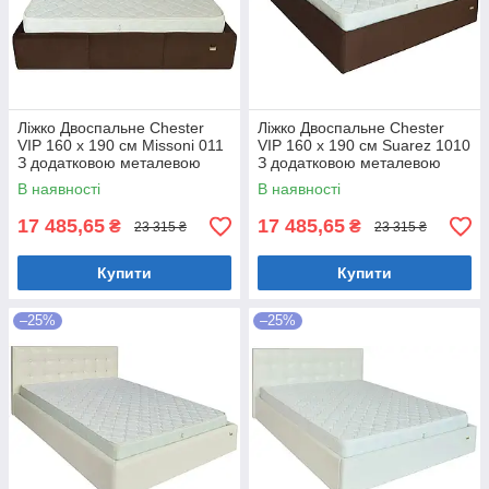
Ліжко Двоспальне Chester
Ліжко Двоспальне Chester
VIP 160 х 190 см Missoni 011
VIP 160 х 190 см Suarez 1010
З додатковою металевою
З додатковою металевою
цільнозварною рамою
цільнозварною рамою
В наявності
В наявності
Темно-коричневий
Коричневий
17 485,65
17 485,65
₴
₴
23 315 ₴
23 315 ₴
Купити
Купити
–25%
–25%