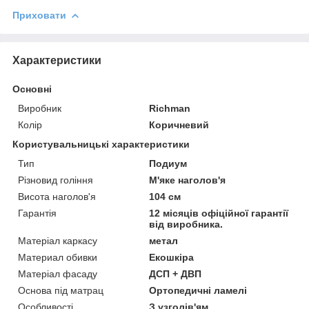
Приховати
Характеристики
Основні
Виробник
Richman
Колір
Коричневий
Користувальницькі характеристики
Тип
Подиум
Різновид гоління
М'яке наголов'я
Висота наголов'я
104 см
Гарантія
12 місяців офіційної гарантії
від виробника.
Матеріал каркасу
метал
Материал обивки
Екошкіра
Матеріал фасаду
ДСП + ДВП
Основа під матрац
Ортопедичні ламелі
Особливості
З узголів'ям