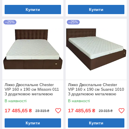
Купити
Купити
–25%
–25%
Ліжко Двоспальне Chester
Ліжко Двоспальне Chester
VIP 160 х 190 см Missoni 011
VIP 160 х 190 см Suarez 1010
З додатковою металевою
З додатковою металевою
цільнозварною рамою
цільнозварною рамою
В наявності
В наявності
Темно-коричневий
Коричневий
17 485,65
17 485,65
₴
₴
23 315 ₴
23 315 ₴
Купити
Купити