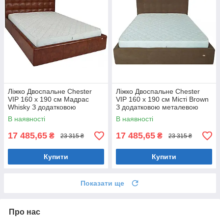
Ліжко Двоспальне Chester
Ліжко Двоспальне Chester
VIP 160 х 190 см Мадрас
VIP 160 х 190 см Місті Brown
Whisky З додатковою
З додатковою металевою
металевою цільнозварною
цільнозварною рамою
В наявності
В наявності
рамою Коричневий
Коричневий
17 485,65
17 485,65
₴
₴
23 315 ₴
23 315 ₴
Купити
Купити
Показати ще
Про нас