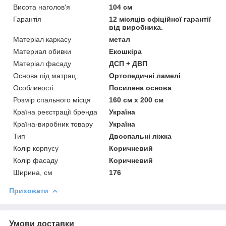
Висота наголов'я
104 см
Гарантія
12 місяців офіційної гарантії
від виробника.
Матеріал каркасу
метал
Материал обивки
Екошкіра
Матеріал фасаду
ДСП + ДВП
Основа під матрац
Ортопедичні ламелі
Особливості
Посилена основа
Розмір спального місця
160 см х 200 см
Країна реєстрації бренда
Україна
Країна-виробник товару
Україна
Тип
Двоспальні ліжка
Колір корпусу
Коричневий
Колір фасаду
Коричневий
Ширина, см
176
Приховати
Умови доставки