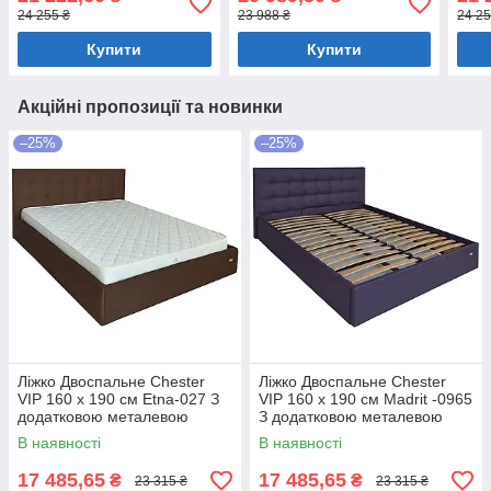
білизни Білий
механізмом та нішою для
біли
24 255 ₴
23 988 ₴
24 25
білизни Білий
Купити
Купити
Акційні пропозиції та новинки
–25%
–25%
Ліжко Двоспальне Chester
Ліжко Двоспальне Chester
VIP 160 х 190 см Etna-027 З
VIP 160 х 190 см Madrit -0965
додатковою металевою
З додатковою металевою
цільнозварною рамою
цільнозварною рамою
В наявності
В наявності
Коричневий
Фіолетовий
17 485,65
17 485,65
₴
₴
23 315 ₴
23 315 ₴