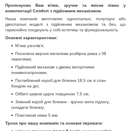
Пропонуємо Вам м'яке, зручне та якiсне ліжко у
комплектації Comfort з підйомним механізмом.
Наша компанія виготовляє односпальні, полуторні або
двоспальні моделі з підйомним механізмом та без, що
гармонійно поєднують у собі естетику та функціональність.
Основні характеристики:
М’яке узголів’я;
Посилена верхня металева розбірна рама з 38
ламелями;
Підйомний механізм з двома імпортними
пневмопатронами;
Поглиблений короб для білизни 18,5 см зі спан
бондом на дні;
Оббиті широкі царги товщиною 7,5 см;
Знімний короб для білизни - зручно мити підлогу,
складати білизну;
Пластикові ніжки 5 мм.
Трохи про нашу компанію та основні переваги:
успішно працюємо
понад 5 рокі
в на ринку меблів;