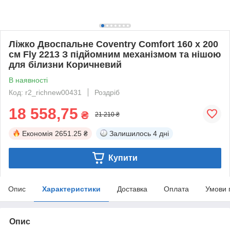
Ліжко Двоспальне Coventry Comfort 160 х 200
см Fly 2213 З підйомним механізмом та нішою
для білизни Коричневий
В наявності
Код: r2_richnew00431
Роздріб
18 558,75
₴
21 210 ₴
Економія
2651.25 ₴
Залишилось
4 дні
Купити
Опис
Характеристики
Доставка
Оплата
Умови 
Опис