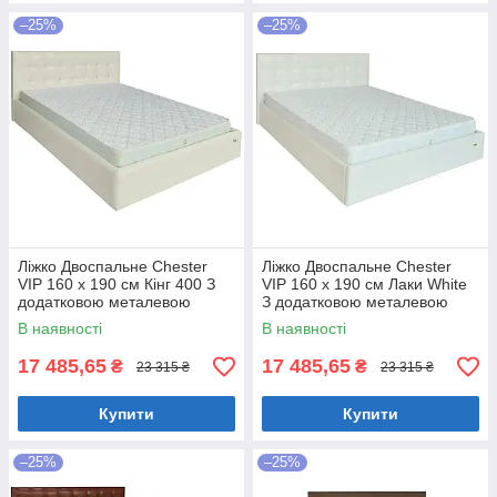
–25%
–25%
Ліжко Двоспальне Chester
Ліжко Двоспальне Chester
VIP 160 х 190 см Кінг 400 З
VIP 160 х 190 см Лаки White
додатковою металевою
З додатковою металевою
цільнозварною рамою C1
цільнозварною рамою Білий
В наявності
В наявності
Білий
17 485,65
17 485,65
₴
₴
23 315 ₴
23 315 ₴
Купити
Купити
–25%
–25%