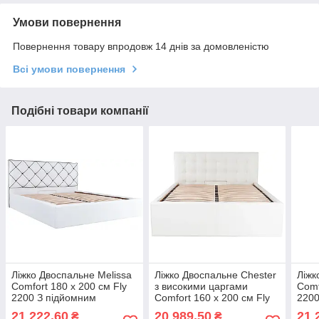
Умови повернення
Повернення товару впродовж 14 днів за домовленістю
Всі умови повернення
Подібні товари компанії
Ліжко Двоспальне Melissa
Ліжко Двоспальне Chester
Ліжк
Comfort 180 х 200 см Fly
з високими царгами
Comf
2200 З підйомним
Comfort 160 х 200 см Fly
2200
механізмом та нішою для
2200 З підйомним
меха
21 222,60
20 989,50
21 
₴
₴