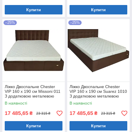
Купити
Купити
–25%
–25%
Ліжко Двоспальне Chester
Ліжко Двоспальне Chester
VIP 160 х 190 см Missoni 011
VIP 160 х 190 см Suarez 1010
З додатковою металевою
З додатковою металевою
цільнозварною рамою
цільнозварною рамою
В наявності
В наявності
Темно-коричневий
Коричневий
17 485,65
17 485,65
₴
₴
23 315 ₴
23 315 ₴
Купити
Купити