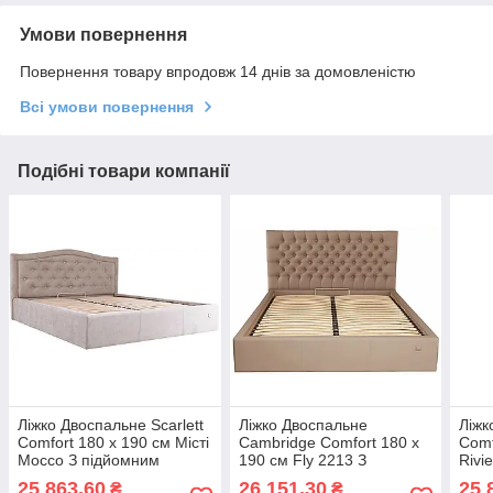
Умови повернення
Повернення товару впродовж 14 днів за домовленістю
Всі умови повернення
Подібні товари компанії
Ліжко Двоспальне Scarlett
Ліжко Двоспальне
Ліжк
Comfort 180 х 190 см Місті
Cambridge Comfort 180 х
Comf
Mocco З підйомним
190 см Fly 2213 З
Rivi
механізмом та нішою для
підйомним механізмом та
меха
25 863,60
26 151,30
25 
₴
₴