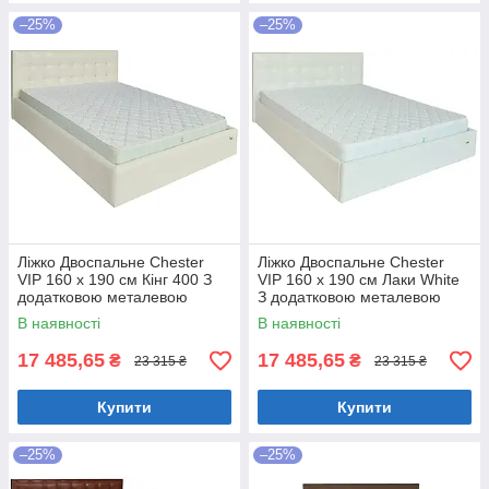
–25%
–25%
Ліжко Двоспальне Chester
Ліжко Двоспальне Chester
VIP 160 х 190 см Кінг 400 З
VIP 160 х 190 см Лаки White
додатковою металевою
З додатковою металевою
цільнозварною рамою C1
цільнозварною рамою Білий
В наявності
В наявності
Білий
17 485,65
17 485,65
₴
₴
23 315 ₴
23 315 ₴
Купити
Купити
–25%
–25%