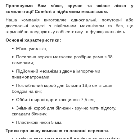
Пропонуємо Вам м'яке, зручне та якiсне ліжко у
комплектації Comfort з підйомним механізмом.
Наша компанія виготовляє односпальні, полуторні або
двоспальні моделі з підйомним механізмом та без, що
гармонійно поєднують у собі естетику та функціональність.
Основні характеристики:
М’яке узголів’я;
Посилена верхня металева розбірна рама з 38
ламелями;
Підйомний механізм з двома імпортними
пневмопатронами;
Поглиблений короб для білизни 18,5 см зі спан
бондом на дні;
Оббиті широкі царги товщиною 7,5 см;
Знімний короб для білизни - зручно мити підлогу,
складати білизну;
Пластикові ніжки 5 мм.
Трохи про нашу компанію та основні переваги:
успішно працюємо
понад 5 рокі
в на ринку меблів;