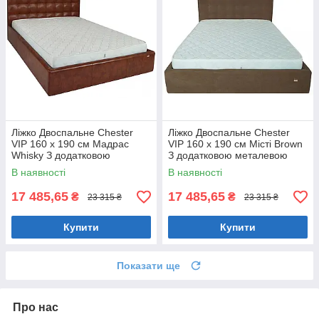
Ліжко Двоспальне Chester
Ліжко Двоспальне Chester
VIP 160 х 190 см Мадрас
VIP 160 х 190 см Місті Brown
Whisky З додатковою
З додатковою металевою
металевою цільнозварною
цільнозварною рамою
В наявності
В наявності
рамою Коричневий
Коричневий
17 485,65
17 485,65
₴
₴
23 315 ₴
23 315 ₴
Купити
Купити
Показати ще
Про нас