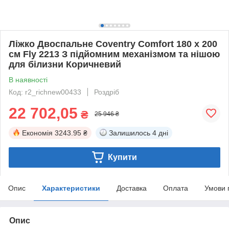
Ліжко Двоспальне Coventry Comfort 180 х 200
см Fly 2213 З підйомним механізмом та нішою
для білизни Коричневий
В наявності
Код: r2_richnew00433
Роздріб
22 702,05
₴
25 946 ₴
Економія
3243.95 ₴
Залишилось
4 дні
Купити
Опис
Характеристики
Доставка
Оплата
Умови 
Опис