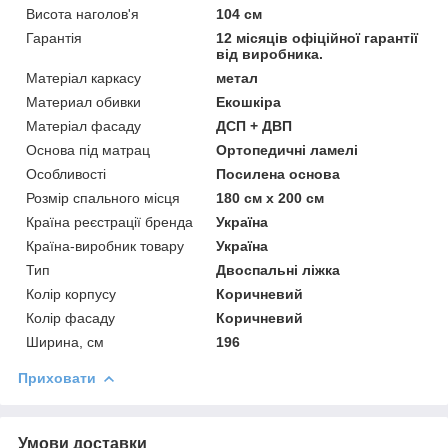
Висота наголов'я
104 см
Гарантія
12 місяців офіційної гарантії
від виробника.
Матеріал каркасу
метал
Материал обивки
Екошкіра
Матеріал фасаду
ДСП + ДВП
Основа під матрац
Ортопедичні ламелі
Особливості
Посилена основа
Розмір спального місця
180 см х 200 см
Країна реєстрації бренда
Україна
Країна-виробник товару
Україна
Тип
Двоспальні ліжка
Колір корпусу
Коричневий
Колір фасаду
Коричневий
Ширина, см
196
Приховати
Умови доставки