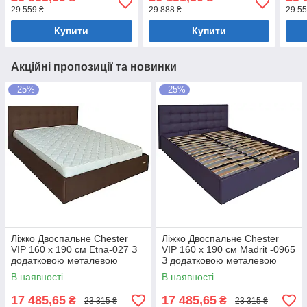
білизни Мокко
нішою для білизни Світло-
біли
29 559 ₴
29 888 ₴
29 55
коричневий
Купити
Купити
Акційні пропозиції та новинки
–25%
–25%
Ліжко Двоспальне Chester
Ліжко Двоспальне Chester
VIP 160 х 190 см Etna-027 З
VIP 160 х 190 см Madrit -0965
додатковою металевою
З додатковою металевою
цільнозварною рамою
цільнозварною рамою
В наявності
В наявності
Коричневий
Фіолетовий
17 485,65
17 485,65
₴
₴
23 315 ₴
23 315 ₴