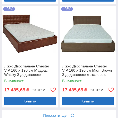
–25%
–25%
Ліжко Двоспальне Chester
Ліжко Двоспальне Chester
VIP 160 х 190 см Мадрас
VIP 160 х 190 см Місті Brown
Whisky З додатковою
З додатковою металевою
металевою цільнозварною
цільнозварною рамою
В наявності
В наявності
рамою Коричневий
Коричневий
17 485,65
17 485,65
₴
₴
23 315 ₴
23 315 ₴
Купити
Купити
Показати ще