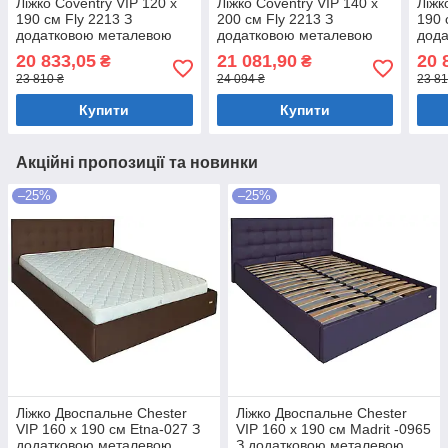
Ліжко Coventry VIP 120 х
Ліжко Coventry VIP 140 х
Ліжк
190 см Fly 2213 З
200 см Fly 2213 З
190 
додатковою металевою
додатковою металевою
дод
цільнозварною рамою
цільнозварною рамою
ціл
20 833,05
21 081,90
20 
₴
₴
Коричневий
Коричневий
Світ
23 810 ₴
24 094 ₴
23 81
Купити
Купити
Акційні пропозиції та новинки
–25%
–25%
Ліжко Двоспальне Chester
Ліжко Двоспальне Chester
VIP 160 х 190 см Etna-027 З
VIP 160 х 190 см Madrit -0965
додатковою металевою
З додатковою металевою