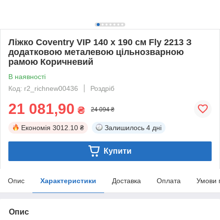
Ліжко Coventry VIP 140 х 190 см Fly 2213 З
додатковою металевою цільнозварною
рамою Коричневий
В наявності
Код: r2_richnew00436
Роздріб
21 081,90
₴
24 094 ₴
Економія
3012.10 ₴
Залишилось
4 дні
Купити
Опис
Характеристики
Доставка
Оплата
Умови 
Опис