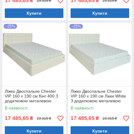
17 485,65
17 485,65
₴
₴
23 315 ₴
23 315 ₴
Купити
Купити
–25%
–25%
Ліжко Двоспальне Chester
Ліжко Двоспальне Chester
VIP 160 х 190 см Кінг 400 З
VIP 160 х 190 см Лаки White
додатковою металевою
З додатковою металевою
цільнозварною рамою C1
цільнозварною рамою Білий
В наявності
В наявності
Білий
17 485,65
17 485,65
₴
₴
23 315 ₴
23 315 ₴
Купити
Купити