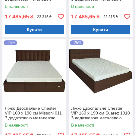
цільнозварною рамою
цільнозварною рамою
В наявності
В наявності
Коричневий
Фіолетовий
17 485,65
17 485,65
₴
₴
23 315 ₴
23 315 ₴
Купити
Купити
–25%
–25%
Ліжко Двоспальне Chester
Ліжко Двоспальне Chester
VIP 160 х 190 см Missoni 011
VIP 160 х 190 см Suarez 1010
З додатковою металевою
З додатковою металевою
цільнозварною рамою
цільнозварною рамою
В наявності
В наявності
Темно-коричневий
Коричневий