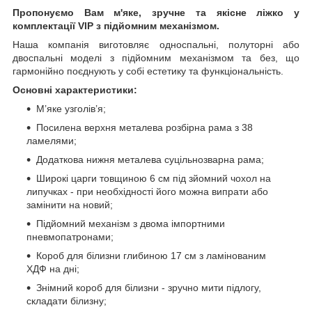
Пропонуємо Вам м'яке, зручне та якiсне ліжко у
комплектації VIP
з підйомним механізмом.
Наша компанія виготовляє односпальні, полуторні або
двоспальні моделі з підйомним механізмом та без, що
гармонійно поєднують у собі естетику та функціональність.
Основні характеристики:
М’яке узголів’я;
Посилена верхня металева розбірна рама з 38
ламелями;
Додаткова нижня металева суцільнозварна рама;
Широкі царги товщиною 6 см під зйомний чохол на
липучках - при необхідності його можна випрати або
замінити на новий;
Підйомний механізм з двома імпортними
пневмопатронами;
Короб для білизни глибиною 17 см з ламінованим
ХДФ на дні;
Знімний короб для білизни - зручно мити підлогу,
складати білизну;