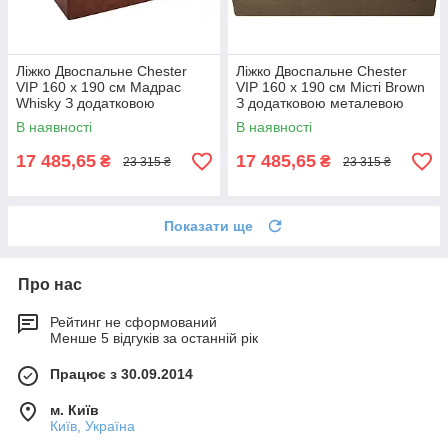
Ліжко Двоспальне Chester
Ліжко Двоспальне Chester
VIP 160 х 190 см Мадрас
VIP 160 х 190 см Місті Brown
Whisky З додатковою
З додатковою металевою
металевою цільнозварною
цільнозварною рамою
В наявності
В наявності
рамою Коричневий
Коричневий
17 485,65
17 485,65
₴
₴
23 315 ₴
23 315 ₴
Показати ще
Про нас
Рейтинг не сформований
Менше 5 відгуків за останній рік
Працює з 30.09.2014
м. Київ
Київ, Україна