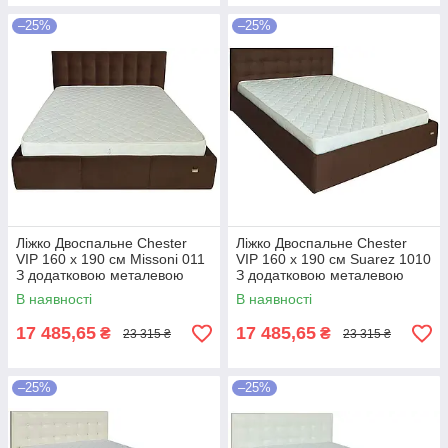
–25%
–25%
Ліжко Двоспальне Chester
Ліжко Двоспальне Chester
VIP 160 х 190 см Missoni 011
VIP 160 х 190 см Suarez 1010
З додатковою металевою
З додатковою металевою
цільнозварною рамою
цільнозварною рамою
В наявності
В наявності
Темно-коричневий
Коричневий
17 485,65
17 485,65
₴
₴
23 315 ₴
23 315 ₴
–25%
–25%