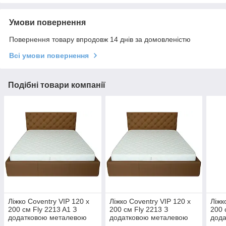
Умови повернення
Повернення товару впродовж 14 днів за домовленістю
Всі умови повернення
Подібні товари компанії
Ліжко Coventry VIP 120 х
Ліжко Coventry VIP 120 х
Ліжк
200 см Fly 2213 A1 З
200 см Fly 2213 З
200 
додатковою металевою
додатковою металевою
дод
цільнозварною рамою
цільнозварною рамою
ціл