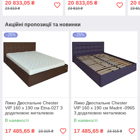
20 833,05
20 833,05
20 
₴
₴
Світло-коричневий
Світло-коричневий
Кор
23 810 ₴
23 810 ₴
23 81
Акційні пропозиції та новинки
–25%
–25%
Ліжко Двоспальне Chester
Ліжко Двоспальне Chester
VIP 160 х 190 см Etna-027 З
VIP 160 х 190 см Madrit -0965
додатковою металевою
З додатковою металевою
цільнозварною рамою
цільнозварною рамою
В наявності
В наявності
Коричневий
Фіолетовий
17 485,65
17 485,65
₴
₴
23 315 ₴
23 315 ₴