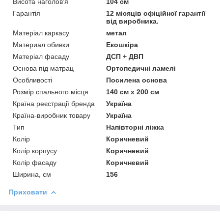
Висота наголов'я
104 см
Гарантія
12 місяців офіційної гарантії
від виробника.
Матеріал каркасу
метал
Материал обивки
Екошкіра
Матеріал фасаду
ДСП + ДВП
Основа під матрац
Ортопедичні ламелі
Особливості
Посилена основа
Розмір спального місця
140 см х 200 см
Країна реєстрації бренда
Україна
Країна-виробник товару
Україна
Тип
Напівторні ліжка
Колір
Коричневий
Колір корпусу
Коричневий
Колір фасаду
Коричневий
Ширина, см
156
Приховати