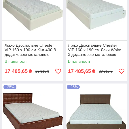
Ліжко Двоспальне Chester
Ліжко Двоспальне Chester
VIP 160 х 190 см Кінг 400 З
VIP 160 х 190 см Лаки White
додатковою металевою
З додатковою металевою
цільнозварною рамою C1
цільнозварною рамою Білий
В наявності
В наявності
Білий
17 485,65
17 485,65
₴
₴
23 315 ₴
23 315 ₴
–25%
–25%