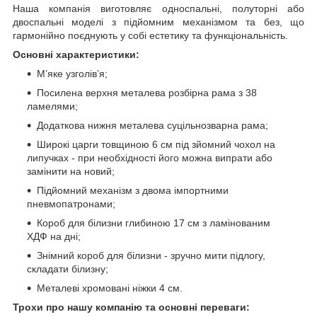
Наша компанія виготовляє односпальні, полуторні або
двоспальні моделі з підйомним механізмом та без, що
гармонійно поєднують у собі естетику та функціональність.
Основні характеристики:
М’яке узголів’я;
Посилена верхня металева розбірна рама з 38
ламелями;
Додаткова нижня металева суцільнозварна рама;
Широкі царги товщиною 6 см під зйомний чохол на
липучках - при необхідності його можна випрати або
замінити на новий;
Підйомний механізм з двома імпортними
пневмопатронами;
Короб для білизни глибиною 17 см з ламінованим
ХДФ на дні;
Знімний короб для білизни - зручно мити підлогу,
складати білизну;
Металеві хромовані ніжки 4 см.
Трохи про нашу компанію та основні переваги: