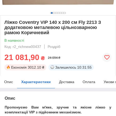
Ліжко Coventry VIP 140 х 200 см Fly 2213 З
додатковою металевою цільнозварною
рамою Коричневий
В наявності
Код: r2_richnew00437
Роздріб
21 081,90
₴
24 094 ₴
Економія
3012.10 ₴
Залишилось
10:31:55
Опис
Характеристики
Доставка
Оплата
Умови 
Опис
Пропонуємо Вам м'яке, зручне та якiсне ліжко у
комплектації VIP
з підйомним механізмом.