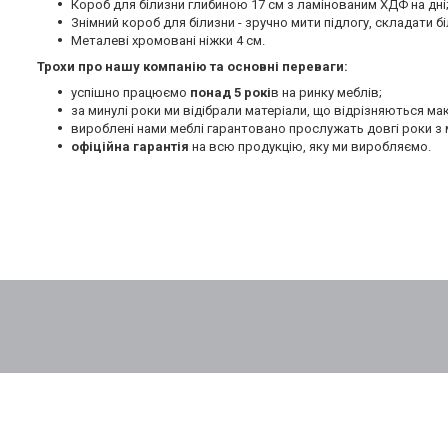
Короб для білизни глибиною 17 см з ламінованим ХДФ на дні
Знімний короб для білизни - зручно мити підлогу, складати бі
Металеві хромовані ніжки 4 см.
Трохи про нашу компанію та основні переваги:
успішно працюємо
понад 5 рокі
в на ринку меблів;
за минулі роки ми відібрали матеріали, що відрізняються м
вироблені нами меблі гарантовано прослужать довгі роки з 
офіційна гарантія
на всю продукцію, яку ми виробляємо.