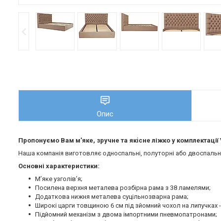
Опис
Пропонуємо Вам м'яке, зручне та якiсне ліжко у комплектації 
Наша компанія виготовляє односпальні, полуторні або двоспальні 
Основні характеристики:
М’яке узголів’я;
Посилена верхня металева розбірна рама з 38 ламелями;
Додаткова нижня металева суцільнозварна рама;
Широкі царги товщиною 6 см під зйомний чохол на липучках -
Підйомний механізм з двома імпортними пневмопатронами;