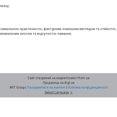
;
лизну;
аксимальною практичністю, фактурним зовнішнім виглядом та стійкістю 
мінімальним зносом та відсутністю ламання;
Сайт створений на маркетплейсі
Prom.ua
Продавець на Bigl.ua
ART Group |
Поскаржитися на контент
|
Політика конфіденційності
Select Language
▼