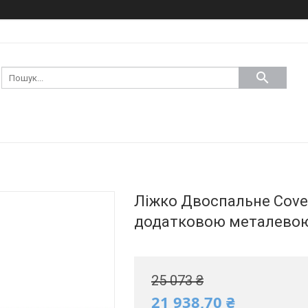
Ліжко Двоспальне Covent
додатковою металевою
25 073 ₴
21 938,70 ₴