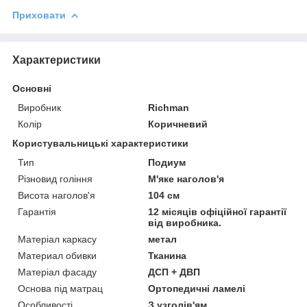
Приховати
Характеристики
Основні
Виробник
Richman
Колір
Коричневий
Користувальницькі характеристики
Тип
Подиум
Різновид гоління
М'яке наголов'я
Висота наголов'я
104 см
Гарантія
12 місяців офіційної гарантії
від виробника.
Матеріал каркасу
метал
Материал обивки
Тканина
Матеріал фасаду
ДСП + ДВП
Основа під матрац
Ортопедичні ламелі
Особливості
З узголів'ям