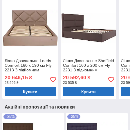
Ліжко Двоспальне Leeds
Ліжко Двоспальне Sheffield
Ліжк
Comfort 160 х 190 см Fly
Comfort 160 х 200 см Fly
Comf
2213 З підйомним
2231 З підйомним
2231
механізмом та нішою для
механізмом та нішою для
меха
20 646,15
20 592,60
20 
₴
₴
білизни Світло-коричневий
білизни Темно-коричневий
біли
23 596 ₴
23 535 ₴
23 59
Купити
Купити
Акційні пропозиції та новинки
–25%
–25%