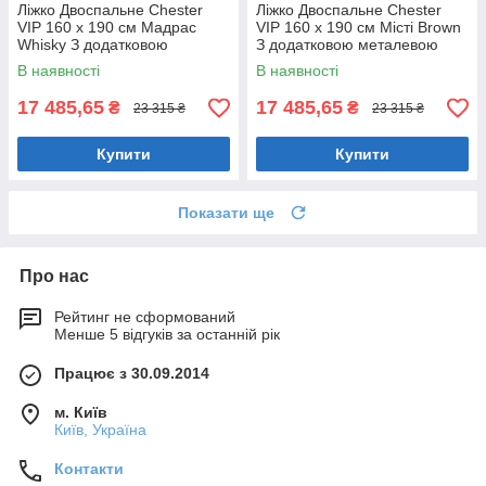
Ліжко Двоспальне Chester
Ліжко Двоспальне Chester
VIP 160 х 190 см Мадрас
VIP 160 х 190 см Місті Brown
Whisky З додатковою
З додатковою металевою
металевою цільнозварною
цільнозварною рамою
В наявності
В наявності
рамою Коричневий
Коричневий
17 485,65
17 485,65
₴
₴
23 315 ₴
23 315 ₴
Купити
Купити
Показати ще
Про нас
Рейтинг не сформований
Менше 5 відгуків за останній рік
Працює з 30.09.2014
м. Київ
Київ, Україна
Контакти