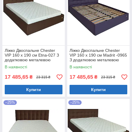
Ліжко Двоспальне Chester
Ліжко Двоспальне Chester
VIP 160 х 190 см Etna-027 З
VIP 160 х 190 см Madrit -0965
додатковою металевою
З додатковою металевою
цільнозварною рамою
цільнозварною рамою
В наявності
В наявності
Коричневий
Фіолетовий
17 485,65
17 485,65
₴
₴
23 315 ₴
23 315 ₴
Купити
Купити
–25%
–25%