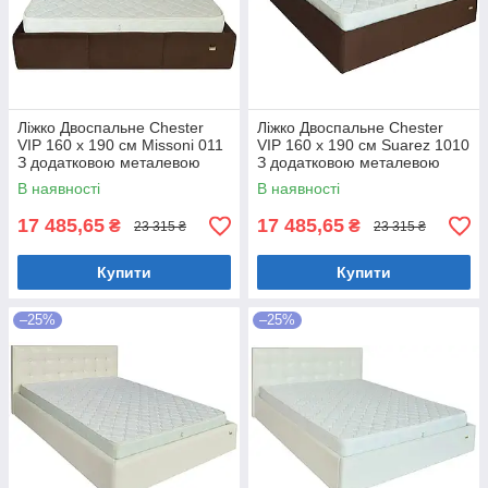
Ліжко Двоспальне Chester
Ліжко Двоспальне Chester
VIP 160 х 190 см Missoni 011
VIP 160 х 190 см Suarez 1010
З додатковою металевою
З додатковою металевою
цільнозварною рамою
цільнозварною рамою
В наявності
В наявності
Темно-коричневий
Коричневий
17 485,65
17 485,65
₴
₴
23 315 ₴
23 315 ₴
Купити
Купити
–25%
–25%