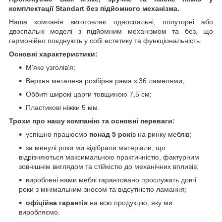
комплектації Standart без підйомного механізма.
Наша компанія виготовляє односпальні, полуторні або
двоспальні моделі з підйомним механізмом та без, що
гармонійно поєднують у собі естетику та функціональність.
Основні характеристики:
М’яке узголів’я;
Верхня металева розбірна рама з 36 ламелями;
Оббиті широкі царги товщиною 7,5 см;
Пластикові ніжки 5 мм.
Трохи про нашу компанію та основні переваги:
успішно працюємо
понад 5 рокі
в на ринку меблів;
за минулі роки ми відібрали матеріали, що
відрізняються максимальною практичністю, фактурним
зовнішнім виглядом та стійкістю до механічних впливів;
вироблені нами меблі гарантовано прослужать довгі
роки з мінімальним зносом та відсутністю ламання;
офіційна гарантія
на всю продукцію, яку ми
виробляємо.