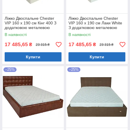
Ліжко Двоспальне Chester
Ліжко Двоспальне Chester
VIP 160 х 190 см Кінг 400 З
VIP 160 х 190 см Лаки White
додатковою металевою
З додатковою металевою
цільнозварною рамою C1
цільнозварною рамою Білий
В наявності
В наявності
Білий
17 485,65
17 485,65
₴
₴
23 315 ₴
23 315 ₴
Купити
Купити
–25%
–25%