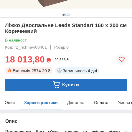
Ліжко Двоспальне Leeds Standart 160 х 200 см
Коричневий
В наявності
Код: r2_richnew00461
Роздріб
18 013,80
₴
20 588 ₴
Економія
2574.20 ₴
Залишилось
4 дні
Купити
Опис
Характеристики
Доставка
Оплата
Умови 
Опис
Пропонуємо Вам м'яке, зручне та якiсне ліжко у