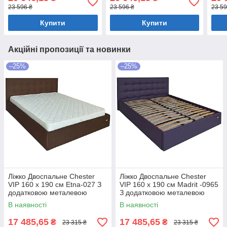
білизни Світло-коричневий
білизни Темно-коричневий
біли
23 596 ₴
23 596 ₴
23 59
Купити
Купити
Акційні пропозиції та новинки
–25%
–25%
Ліжко Двоспальне Chester
Ліжко Двоспальне Chester
VIP 160 х 190 см Etna-027 З
VIP 160 х 190 см Madrit -0965
додатковою металевою
З додатковою металевою
цільнозварною рамою
цільнозварною рамою
В наявності
В наявності
Коричневий
Фіолетовий
17 485,65
17 485,65
₴
₴
23 315 ₴
23 315 ₴