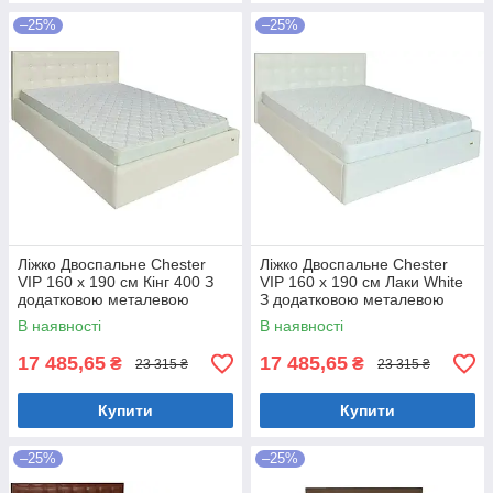
–25%
–25%
Ліжко Двоспальне Chester
Ліжко Двоспальне Chester
VIP 160 х 190 см Кінг 400 З
VIP 160 х 190 см Лаки White
додатковою металевою
З додатковою металевою
цільнозварною рамою C1
цільнозварною рамою Білий
В наявності
В наявності
Білий
17 485,65
17 485,65
₴
₴
23 315 ₴
23 315 ₴
Купити
Купити
–25%
–25%