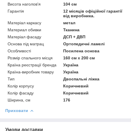
Висота наголов'я
104 см
Гарантія
12 місяців офіційної гарантії
від виробника.
Матеріал каркасу
метал
Материал обивки
Тканина
Матеріал фасаду
ДСП + ДВП
Основа під матрац
Ортопедичні ламелі
Особливості
Посилена основа
Розмір спального місця
160 см х 200 см
Країна реєстрації бренда
Україна
Країна-виробник товару
Україна
Тип
Двоспальні ліжка
Колір корпусу
Коричневий
Колір фасаду
Коричневий
Ширина, см
176
Приховати
Умови доставки