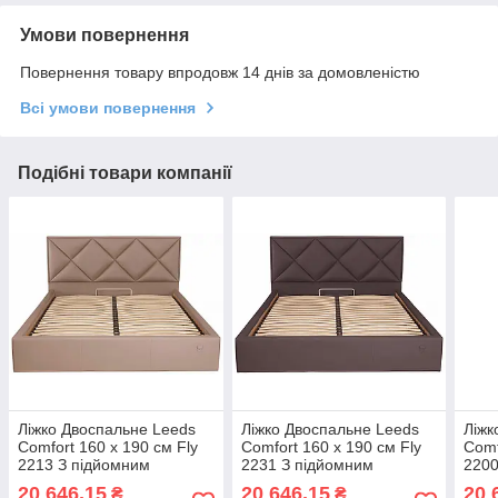
Умови повернення
Повернення товару впродовж 14 днів за домовленістю
Всі умови повернення
Подібні товари компанії
Ліжко Двоспальне Leeds
Ліжко Двоспальне Leeds
Ліжк
Comfort 160 х 190 см Fly
Comfort 160 х 190 см Fly
Comf
2213 З підйомним
2231 З підйомним
2200
механізмом та нішою для
механізмом та нішою для
меха
20 646,15
20 646,15
20 
₴
₴