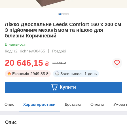
Ліжко Двоспальне Leeds Comfort 160 х 200 см
З підйомним механізмом та нішою для
білизни Коричневий
В наявності
Код: r2_richnew00465
Роздріб
20 646,15
₴
23 596 ₴
Економія
2949.85 ₴
Залишилось
1 день
Купити
Опис
Характеристики
Доставка
Оплата
Умови 
Опис