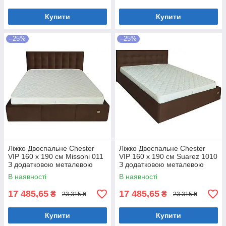
Купити
Купити
–25%
–25%
Ліжко Двоспальне Chester
Ліжко Двоспальне Chester
VIP 160 х 190 см Missoni 011
VIP 160 х 190 см Suarez 1010
З додатковою металевою
З додатковою металевою
цільнозварною рамою
цільнозварною рамою
В наявності
В наявності
Темно-коричневий
Коричневий
17 485,65
17 485,65
₴
₴
23 315 ₴
23 315 ₴
Купити
Купити