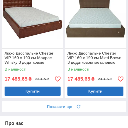
Ліжко Двоспальне Chester
Ліжко Двоспальне Chester
VIP 160 х 190 см Мадрас
VIP 160 х 190 см Місті Brown
Whisky З додатковою
З додатковою металевою
металевою цільнозварною
цільнозварною рамою
В наявності
В наявності
рамою Коричневий
Коричневий
17 485,65
17 485,65
₴
₴
23 315 ₴
23 315 ₴
Купити
Купити
Показати ще
Про нас