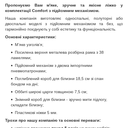
Пропонуємо Вам м'яке, зручне та якiсне ліжко у
комплектації Comfort з підйомним механізмом.
Наша компанія виготовляє односпальні, полуторні або
двоспальні моделі з підйомним механізмом та без, що
гармонійно поєднують у собі естетику та функціональність.
Основні характеристики:
М’яке узголів’я;
Посилена верхня металева розбірна рама з 38
ламелями;
Підйомний механізм з двома імпортними
пневмопатронами;
Поглиблений короб для білизни 18,5 см зі спан
бондом на дні;
Оббиті широкі царги товщиною 7,5 см;
Знімний короб для білизни - зручно мити підлогу,
складати білизну;
Пластикові ніжки 5 мм.
Трохи про нашу компанію та основні переваги:
успішно працюємо
понад 5 рокі
в на ринку меблів;