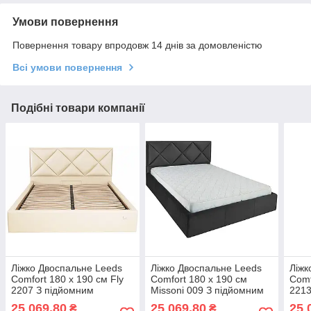
Умови повернення
Повернення товару впродовж 14 днів за домовленістю
Всі умови повернення
Подібні товари компанії
Ліжко Двоспальне Leeds
Ліжко Двоспальне Leeds
Ліжк
Comfort 180 х 190 см Fly
Comfort 180 х 190 см
Comf
2207 З підйомним
Missoni 009 З підйомним
2213
механізмом та нішою для
механізмом та нішою для
меха
25 069,80
25 069,80
25 
₴
₴