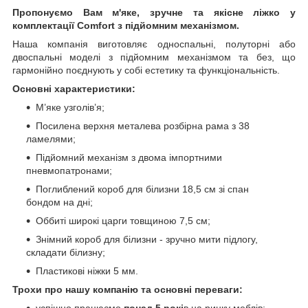
Пропонуємо Вам м'яке, зручне та якiсне ліжко у
комплектації Comfort з підйомним механізмом.
Наша компанія виготовляє односпальні, полуторні або
двоспальні моделі з підйомним механізмом та без, що
гармонійно поєднують у собі естетику та функціональність.
Основні характеристики:
М’яке узголів’я;
Посилена верхня металева розбірна рама з 38
ламелями;
Підйомний механізм з двома імпортними
пневмопатронами;
Поглиблений короб для білизни 18,5 см зі спан
бондом на дні;
Оббиті широкі царги товщиною 7,5 см;
Знімний короб для білизни - зручно мити підлогу,
складати білизну;
Пластикові ніжки 5 мм.
Трохи про нашу компанію та основні переваги:
успішно працюємо
понад 5 рокі
в на ринку меблів;