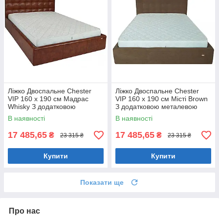
Ліжко Двоспальне Chester
Ліжко Двоспальне Chester
VIP 160 х 190 см Мадрас
VIP 160 х 190 см Місті Brown
Whisky З додатковою
З додатковою металевою
металевою цільнозварною
цільнозварною рамою
В наявності
В наявності
рамою Коричневий
Коричневий
17 485,65
17 485,65
₴
₴
23 315 ₴
23 315 ₴
Купити
Купити
Показати ще
Про нас