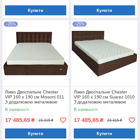
Купити
Купити
–25%
–25%
Ліжко Двоспальне Chester
Ліжко Двоспальне Chester
VIP 160 х 190 см Missoni 011
VIP 160 х 190 см Suarez 1010
З додатковою металевою
З додатковою металевою
цільнозварною рамою
цільнозварною рамою
В наявності
В наявності
Темно-коричневий
Коричневий
17 485,65
17 485,65
₴
₴
23 315 ₴
23 315 ₴
Купити
Купити