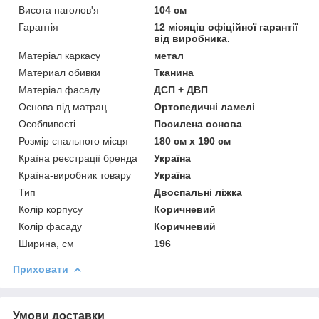
Висота наголов'я
104 см
Гарантія
12 місяців офіційної гарантії
від виробника.
Матеріал каркасу
метал
Материал обивки
Тканина
Матеріал фасаду
ДСП + ДВП
Основа під матрац
Ортопедичні ламелі
Особливості
Посилена основа
Розмір спального місця
180 см х 190 см
Країна реєстрації бренда
Україна
Країна-виробник товару
Україна
Тип
Двоспальні ліжка
Колір корпусу
Коричневий
Колір фасаду
Коричневий
Ширина, см
196
Приховати
Умови доставки