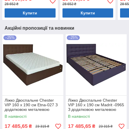
білизни Бежевий
білизни Темно-сірий
біли
28 652 ₴
28 652 ₴
28 65
Купити
Купити
Акційні пропозиції та новинки
–25%
–25%
Ліжко Двоспальне Chester
Ліжко Двоспальне Chester
VIP 160 х 190 см Etna-027 З
VIP 160 х 190 см Madrit -0965
додатковою металевою
З додатковою металевою
цільнозварною рамою
цільнозварною рамою
В наявності
В наявності
Коричневий
Фіолетовий
17 485,65
17 485,65
₴
₴
23 315 ₴
23 315 ₴