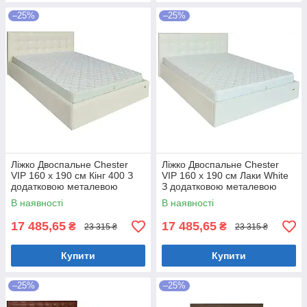
–25%
–25%
Ліжко Двоспальне Chester
Ліжко Двоспальне Chester
VIP 160 х 190 см Кінг 400 З
VIP 160 х 190 см Лаки White
додатковою металевою
З додатковою металевою
цільнозварною рамою C1
цільнозварною рамою Білий
В наявності
В наявності
Білий
17 485,65
17 485,65
₴
₴
23 315 ₴
23 315 ₴
Купити
Купити
–25%
–25%