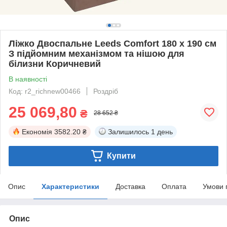
Ліжко Двоспальне Leeds Comfort 180 х 190 см
З підйомним механізмом та нішою для
білизни Коричневий
В наявності
Код: r2_richnew00466
Роздріб
25 069,80
₴
28 652 ₴
Економія
3582.20 ₴
Залишилось
1 день
Купити
Опис
Характеристики
Доставка
Оплата
Умови 
Опис