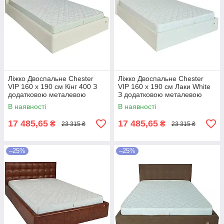
Ліжко Двоспальне Chester
Ліжко Двоспальне Chester
VIP 160 х 190 см Кінг 400 З
VIP 160 х 190 см Лаки White
додатковою металевою
З додатковою металевою
цільнозварною рамою C1
цільнозварною рамою Білий
В наявності
В наявності
Білий
17 485,65
17 485,65
₴
₴
23 315 ₴
23 315 ₴
–25%
–25%