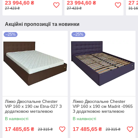
23 994,60
23 994,60
27 
₴
₴
Світло-коричневий
Темно-коричневий
ціл
27 423 ₴
27 423 ₴
31 16
Сині
Акційні пропозиції та новинки
–25%
–25%
Ліжко Двоспальне Chester
Ліжко Двоспальне Chester
VIP 160 х 190 см Etna-027 З
VIP 160 х 190 см Madrit -0965
додатковою металевою
З додатковою металевою
цільнозварною рамою
цільнозварною рамою
В наявності
В наявності
Коричневий
Фіолетовий
17 485,65
17 485,65
₴
₴
23 315 ₴
23 315 ₴