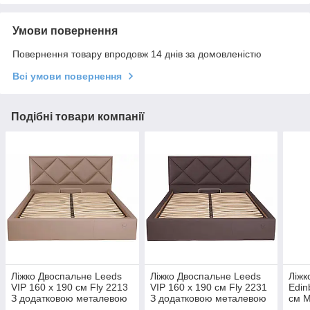
Умови повернення
Повернення товару впродовж 14 днів за домовленістю
Всі умови повернення
Подібні товари компанії
Ліжко Двоспальне Leeds
Ліжко Двоспальне Leeds
Ліжк
VIP 160 х 190 см Fly 2213
VIP 160 х 190 см Fly 2231
Edin
З додатковою металевою
З додатковою металевою
см M
цільнозварною рамою
цільнозварною рамою
дод