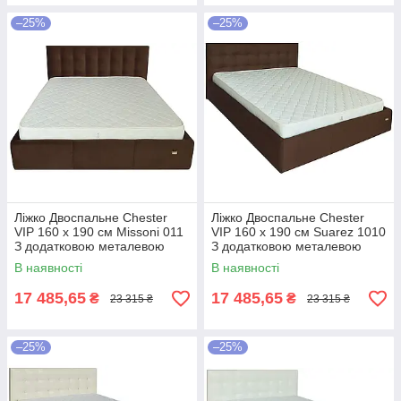
–25%
–25%
Ліжко Двоспальне Chester
Ліжко Двоспальне Chester
VIP 160 х 190 см Missoni 011
VIP 160 х 190 см Suarez 1010
З додатковою металевою
З додатковою металевою
цільнозварною рамою
цільнозварною рамою
В наявності
В наявності
Темно-коричневий
Коричневий
17 485,65
17 485,65
₴
₴
23 315 ₴
23 315 ₴
–25%
–25%