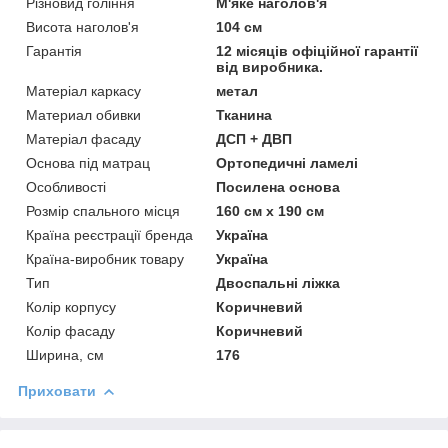
Різновид гоління
М'яке наголов'я
Висота наголов'я
104 см
Гарантія
12 місяців офіційної гарантії
від виробника.
Матеріал каркасу
метал
Материал обивки
Тканина
Матеріал фасаду
ДСП + ДВП
Основа під матрац
Ортопедичні ламелі
Особливості
Посилена основа
Розмір спального місця
160 см х 190 см
Країна реєстрації бренда
Україна
Країна-виробник товару
Україна
Тип
Двоспальні ліжка
Колір корпусу
Коричневий
Колір фасаду
Коричневий
Ширина, см
176
Приховати