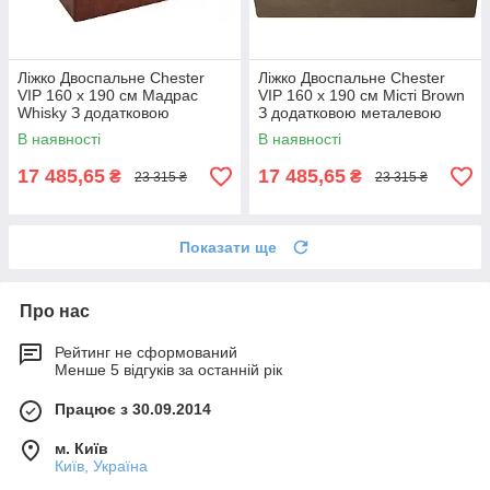
Ліжко Двоспальне Chester
Ліжко Двоспальне Chester
VIP 160 х 190 см Мадрас
VIP 160 х 190 см Місті Brown
Whisky З додатковою
З додатковою металевою
металевою цільнозварною
цільнозварною рамою
В наявності
В наявності
рамою Коричневий
Коричневий
17 485,65
17 485,65
₴
₴
23 315 ₴
23 315 ₴
Показати ще
Про нас
Рейтинг не сформований
Менше 5 відгуків за останній рік
Працює з 30.09.2014
м. Київ
Київ, Україна