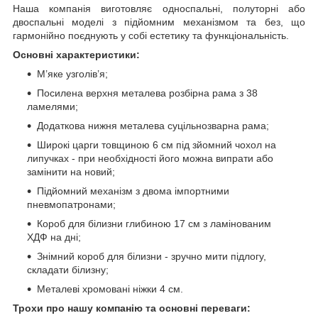
Наша компанія виготовляє односпальні, полуторні або
двоспальні моделі з підйомним механізмом та без, що
гармонійно поєднують у собі естетику та функціональність.
Основні характеристики:
М’яке узголів’я;
Посилена верхня металева розбірна рама з 38
ламелями;
Додаткова нижня металева суцільнозварна рама;
Широкі царги товщиною 6 см під зйомний чохол на
липучках - при необхідності його можна випрати або
замінити на новий;
Підйомний механізм з двома імпортними
пневмопатронами;
Короб для білизни глибиною 17 см з ламінованим
ХДФ на дні;
Знімний короб для білизни - зручно мити підлогу,
складати білизну;
Металеві хромовані ніжки 4 см.
Трохи про нашу компанію та основні переваги: