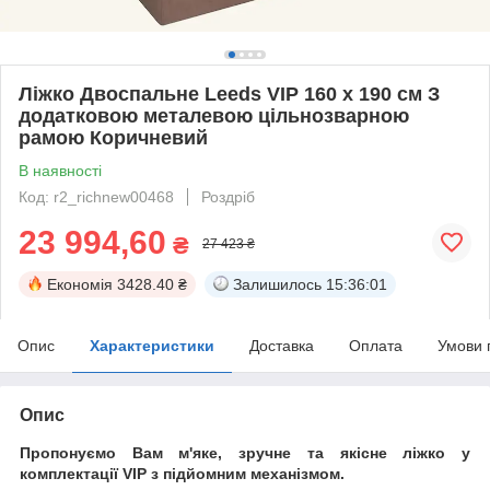
Ліжко Двоспальне Leeds VIP 160 х 190 см З
додатковою металевою цільнозварною
рамою Коричневий
В наявності
Код: r2_richnew00468
Роздріб
23 994,60
₴
27 423 ₴
Економія
3428.40 ₴
Залишилось
15:36:01
Опис
Характеристики
Доставка
Оплата
Умови 
Опис
Пропонуємо Вам м'яке, зручне та якiсне ліжко у
комплектації VIP
з підйомним механізмом.