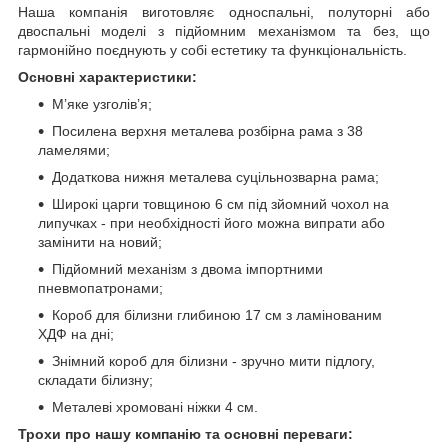
Наша компанія виготовляє односпальні, полуторні або
двоспальні моделі з підйомним механізмом та без, що
гармонійно поєднують у собі естетику та функціональність.
Основні характеристики:
М’яке узголів’я;
Посилена верхня металева розбірна рама з 38
ламелями;
Додаткова нижня металева суцільнозварна рама;
Широкі царги товщиною 6 см під зйомний чохол на
липучках - при необхідності його можна випрати або
замінити на новий;
Підйомний механізм з двома імпортними
пневмопатронами;
Короб для білизни глибиною 17 см з ламінованим
ХДФ на дні;
Знімний короб для білизни - зручно мити підлогу,
складати білизну;
Металеві хромовані ніжки 4 см.
Трохи про нашу компанію та основні переваги: