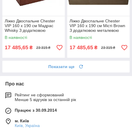
Ліжко Двоспальне Chester
Ліжко Двоспальне Chester
VIP 160 х 190 см Мадрас
VIP 160 х 190 см Місті Brown
Whisky З додатковою
З додатковою металевою
металевою цільнозварною
цільнозварною рамою
В наявності
В наявності
рамою Коричневий
Коричневий
17 485,65
17 485,65
₴
₴
23 315 ₴
23 315 ₴
Показати ще
Про нас
Рейтинг не сформований
Менше 5 відгуків за останній рік
Працює з 30.09.2014
м. Київ
Київ, Україна