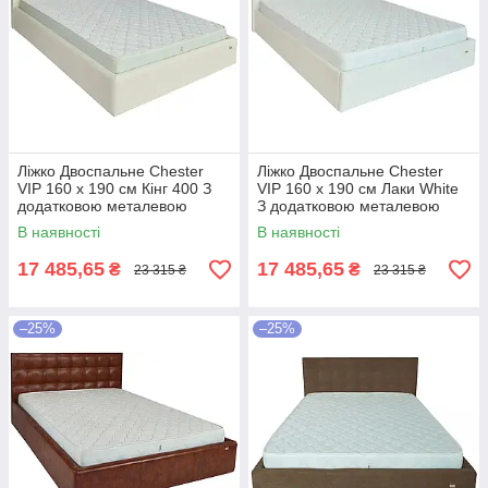
Ліжко Двоспальне Chester
Ліжко Двоспальне Chester
VIP 160 х 190 см Кінг 400 З
VIP 160 х 190 см Лаки White
додатковою металевою
З додатковою металевою
цільнозварною рамою C1
цільнозварною рамою Білий
В наявності
В наявності
Білий
17 485,65
17 485,65
₴
₴
23 315 ₴
23 315 ₴
–25%
–25%