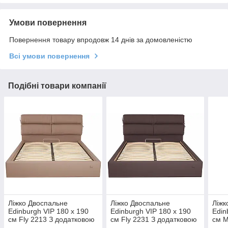
Умови повернення
Повернення товару впродовж 14 днів за домовленістю
Всі умови повернення
Подібні товари компанії
Ліжко Двоспальне
Ліжко Двоспальне
Ліжк
Edinburgh VIP 180 х 190
Edinburgh VIP 180 х 190
Edin
см Fly 2213 З додатковою
см Fly 2231 З додатковою
см M
металевою цільнозварною
металевою цільнозварною
дод