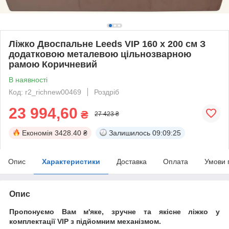
Ліжко Двоспальне Leeds VIP 160 х 200 см З
додатковою металевою цільнозварною
рамою Коричневий
В наявності
Код: r2_richnew00469
Роздріб
23 994,60
₴
27 423 ₴
Економія
3428.40 ₴
Залишилось
09:09:24
Опис
Характеристики
Доставка
Оплата
Умови 
Опис
Пропонуємо Вам м'яке, зручне та якiсне ліжко у
комплектації VIP
з підйомним механізмом.