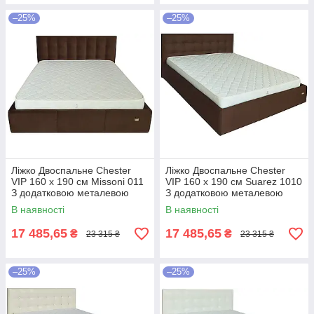
–25%
–25%
Ліжко Двоспальне Chester
Ліжко Двоспальне Chester
VIP 160 х 190 см Missoni 011
VIP 160 х 190 см Suarez 1010
З додатковою металевою
З додатковою металевою
цільнозварною рамою
цільнозварною рамою
В наявності
В наявності
Темно-коричневий
Коричневий
17 485,65
17 485,65
₴
₴
23 315 ₴
23 315 ₴
–25%
–25%