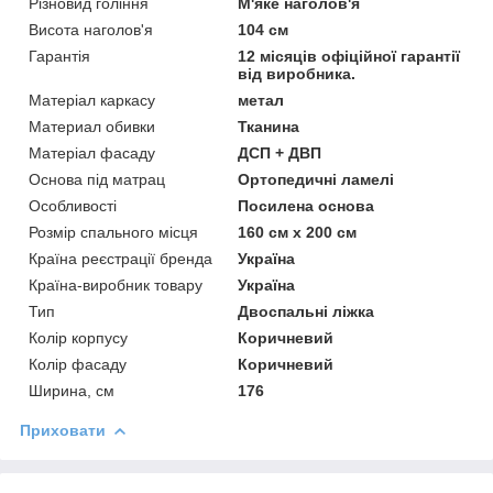
Різновид гоління
М'яке наголов'я
Висота наголов'я
104 см
Гарантія
12 місяців офіційної гарантії
від виробника.
Матеріал каркасу
метал
Материал обивки
Тканина
Матеріал фасаду
ДСП + ДВП
Основа під матрац
Ортопедичні ламелі
Особливості
Посилена основа
Розмір спального місця
160 см х 200 см
Країна реєстрації бренда
Україна
Країна-виробник товару
Україна
Тип
Двоспальні ліжка
Колір корпусу
Коричневий
Колір фасаду
Коричневий
Ширина, см
176
Приховати