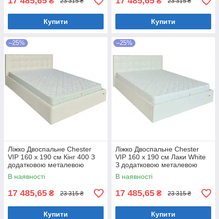
17 485,65
17 485,65
₴
₴
23 315 ₴
23 315 ₴
Купити
Купити
–25%
–25%
Ліжко Двоспальне Chester
Ліжко Двоспальне Chester
VIP 160 х 190 см Кінг 400 З
VIP 160 х 190 см Лаки White
додатковою металевою
З додатковою металевою
цільнозварною рамою C1
цільнозварною рамою Білий
В наявності
В наявності
Білий
17 485,65
17 485,65
₴
₴
23 315 ₴
23 315 ₴
Купити
Купити