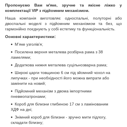
Пропонуємо Вам м'яке, зручне та якiсне ліжко у
комплектації VIP
з підйомним механізмом.
Наша компанія виготовляє односпальні, полуторні або
двоспальні моделі з підйомним механізмом та без, що
гармонійно поєднують у собі естетику та функціональність.
Основні характеристики:
М’яке узголів’я;
Посилена верхня металева розбірна рама з 38
ламелями;
Додаткова нижня металева суцільнозварна рама;
Широкі царги товщиною 6 см під зйомний чохол на
липучках - при необхідності його можна випрати або
замінити на новий;
Підйомний механізм з двома імпортними
пневмопатронами;
Короб для білизни глибиною 17 см з ламінованим
ХДФ на дні;
Знімний короб для білизни - зручно мити підлогу,
складати білизну;