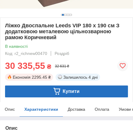
Ліжко Двоспальне Leeds VIP 180 х 190 см З
додатковою металевою цільнозварною
рамою Коричневий
В наявності
Код: r2_richnew00470
Роздріб
30 335,55
₴
32 631 ₴
Економія
2295.45 ₴
Залишилось
4 дні
Купити
Опис
Характеристики
Доставка
Оплата
Умови 
Опис