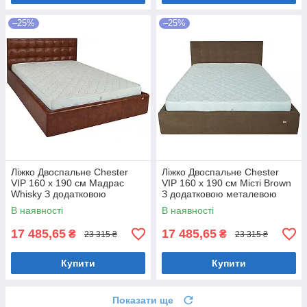
–25%
–25%
Ліжко Двоспальне Chester
Ліжко Двоспальне Chester
VIP 160 х 190 см Мадрас
VIP 160 х 190 см Місті Brown
Whisky З додатковою
З додатковою металевою
металевою цільнозварною
цільнозварною рамою
В наявності
В наявності
рамою Коричневий
Коричневий
17 485,65
17 485,65
₴
₴
23 315 ₴
23 315 ₴
Купити
Купити
Показати ще