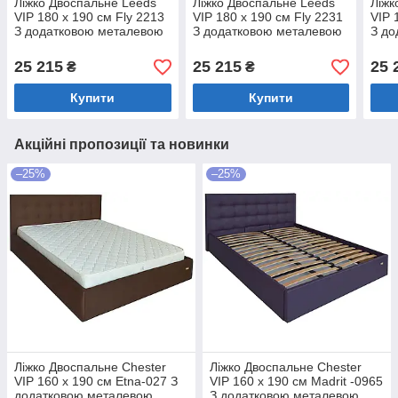
Ліжко Двоспальне Leeds
Ліжко Двоспальне Leeds
Ліжк
VIP 180 х 190 см Fly 2213
VIP 180 х 190 см Fly 2231
VIP 
З додатковою металевою
З додатковою металевою
З до
цільнозварною рамою
цільнозварною рамою
ціл
Світло-коричневий
Темно-коричневий
Біли
25 215
25 215
25 
₴
₴
Купити
Купити
Акційні пропозиції та новинки
–25%
–25%
Ліжко Двоспальне Chester
Ліжко Двоспальне Chester
VIP 160 х 190 см Etna-027 З
VIP 160 х 190 см Madrit -0965
додатковою металевою
З додатковою металевою