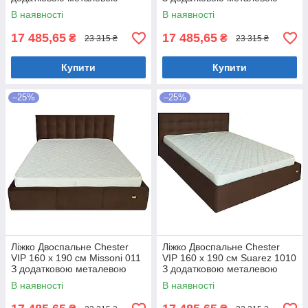
цільнозварною рамою
цільнозварною рамою
В наявності
В наявності
Коричневий
Фіолетовий
17 485,65
17 485,65
₴
₴
23 315 ₴
23 315 ₴
Купити
Купити
–25%
–25%
Ліжко Двоспальне Chester
Ліжко Двоспальне Chester
VIP 160 х 190 см Missoni 011
VIP 160 х 190 см Suarez 1010
З додатковою металевою
З додатковою металевою
цільнозварною рамою
цільнозварною рамою
В наявності
В наявності
Темно-коричневий
Коричневий