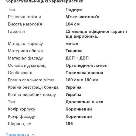
Користувальницькі характеристики
Тип
Подиум
Різновид гоління
М'яке наголов'я
Висота наголов'я
104 см
Гарантія
12 місяців офіційної гарантії
від виробника.
Матеріал каркасу
метал
Материал обивки
Тканина
Матеріал фасаду
ДСП + ДВП
Основа під матрац
Ортопедичні ламелі
Особливості
Посилена основа
Розмір спального місця
180 см х 190 см
Країна реєстрації бренда
Україна
Країна-виробник товару
Україна
Тип
Двоспальні ліжка
Колір корпусу
Коричневий
Колір фасаду
Коричневий
Ширина, см
196
Приховати