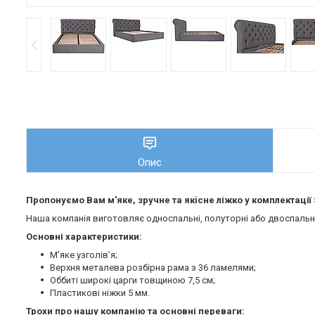
Опис
Пропонуємо Вам м'яке, зручне та якiсне ліжко у комплектації
Наша компанія виготовляє односпальні, полуторні або двоспальні 
Основні характеристики:
М’яке узголів’я;
Верхня металева розбірна рама з 36 ламелями;
Оббиті широкі царги товщиною 7,5 см;
Пластикові ніжки 5 мм.
Трохи про нашу компанію та основні переваги: