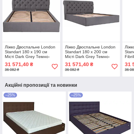
Ліжко Двоспальне London
Ліжко Двоспальне London
Ліжк
Standart 180 х 190 см
Standart 180 х 200 см
Stan
Місті Dark Grey Темно-
Місті Dark Grey Темно-
Fibr
сірий
сірий
31 571,40
31 571,40
31 
₴
₴
36 082 ₴
36 082 ₴
36 08
Акційні пропозиції та новинки
–25%
–25%