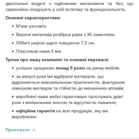
двоспальні моделі з підйомним механізмом та без, що
гармонійно поєднують у собі естетику та функціональність.
Основні характеристики:
М’яке узголів’я;
Верхня металева розбірна рама з 36 ламелями;
Оббиті широкі царги товщиною 7,5 см;
Пластикові ніжки 5 мм.
Трохи про нашу компанію та основні переваги:
успішно працюємо
понад 5 рокі
в на ринку меблів;
за минулі роки ми відібрали матеріали, що
відрізняються максимальною практичністю, фактурним
зовнішнім виглядом та стійкістю до механічних впливів;
вироблені нами меблі гарантовано прослужать довгі
роки з мінімальним зносом та відсутністю ламання;
офіційна гарантія
на всю продукцію, яку ми
виробляємо.
Приховати