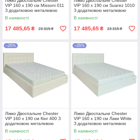
Ліжко Двоспальне Chester
Ліжко Двоспальне Chester
VIP 160 х 190 см Missoni 011
VIP 160 х 190 см Suarez 1010
З додатковою металевою
З додатковою металевою
цільнозварною рамою
цільнозварною рамою
В наявності
В наявності
Темно-коричневий
Коричневий
17 485,65
17 485,65
₴
₴
23 315 ₴
23 315 ₴
–25%
–25%
Ліжко Двоспальне Chester
Ліжко Двоспальне Chester
VIP 160 х 190 см Кінг 400 З
VIP 160 х 190 см Лаки White
додатковою металевою
З додатковою металевою
цільнозварною рамою C1
цільнозварною рамою Білий
В наявності
В наявності
Білий