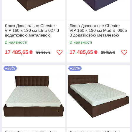
Ліжко Двоспальне Chester
Ліжко Двоспальне Chester
VIP 160 х 190 см Etna-027 З
VIP 160 х 190 см Madrit -0965
додатковою металевою
З додатковою металевою
цільнозварною рамою
цільнозварною рамою
В наявності
В наявності
Коричневий
Фіолетовий
17 485,65
17 485,65
₴
₴
23 315 ₴
23 315 ₴
–25%
–25%