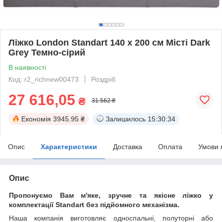
Ліжко London Standart 140 х 200 см Місті Dark
Grey Темно-сірий
В наявності
Код: r2_richnew00473
Роздріб
27 616,05
₴
31 562 ₴
Економія
3945.95 ₴
Залишилось
15:30:33
Опис
Характеристики
Доставка
Оплата
Умови 
Опис
Пропонуємо Вам м'яке, зручне та якiсне ліжко у
комплектації Standart без підйомного механізма.
Наша компанія виготовляє односпальні, полуторні або