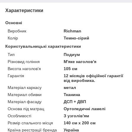
Характеристики
Основні
Виробник
Richman
Колір
Темно-сірий
Користувальницькі характеристики
Тип
Подиум
Різновид гоління
М'яке наголов'я
Висота наголов'я
105 см
Гарантія
12 місяців офіційної гарантії
від виробника.
Матеріал каркасу
метал
Материал обивки
Тканина
Матеріал фасаду
ДСП + ДВП
Основа під матрац
Ортопедичні ламелі
Особливості
З узголів'ям
Розмір спального місця
140 см х 200 см
Країна реєстрації бренда
Україна