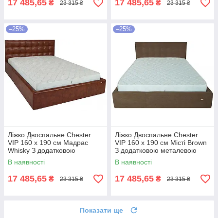
17 485,65
17 485,65
₴
₴
23 315 ₴
23 315 ₴
–25%
–25%
Ліжко Двоспальне Chester
Ліжко Двоспальне Chester
VIP 160 х 190 см Мадрас
VIP 160 х 190 см Місті Brown
Whisky З додатковою
З додатковою металевою
металевою цільнозварною
цільнозварною рамою
В наявності
В наявності
рамою Коричневий
Коричневий
17 485,65
17 485,65
₴
₴
23 315 ₴
23 315 ₴
Показати ще