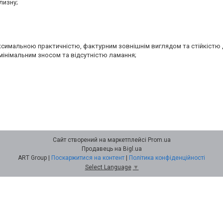
лизну;
аксимальною практичністю, фактурним зовнішнім виглядом та стійкістю 
мінімальним зносом та відсутністю ламання;
Сайт створений на маркетплейсі
Prom.ua
Продавець на Bigl.ua
ART Group |
Поскаржитися на контент
|
Політика конфіденційності
Select Language
▼