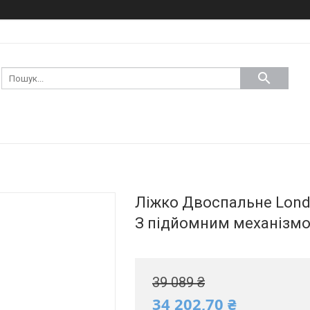
Ліжко Двоспальне Londo
З підйомним механізмо
39 089 ₴
34 202,70 ₴