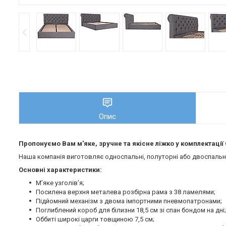
Опис
Пропонуємо Вам м'яке, зручне та якiсне ліжко у комплектаці
Наша компанія виготовляє односпальні, полуторні або двоспальні 
Основні характеристики:
М’яке узголів’я;
Посилена верхня металева розбірна рама з 38 ламелями;
Підйомний механізм з двома імпортними пневмопатронами;
Поглиблений короб для білизни 18,5 см зі спан бондом на дні;
Оббиті широкі царги товщиною 7,5 см;