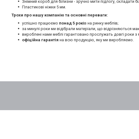
Знімний короб для білизни - зручно мити підлогу, складати бі
Пластикові ніжки 5 мм.
Трохи про нашу компанію та основні переваги:
успішно працюємо
понад 5 рокі
в на ринку меблів;
за минулі роки ми відібрали матеріали, що відрізняються м
вироблені нами меблі гарантовано прослужать довгі роки з 
офіційна гарантія
на всю продукцію, яку ми виробляємо.